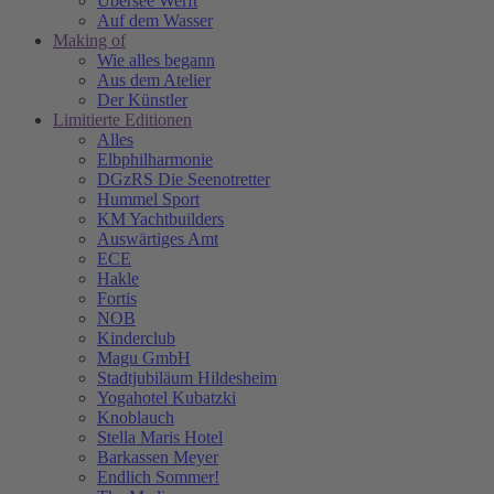
Übersee Werft
Auf dem Wasser
Making of
Wie alles begann
Aus dem Atelier
Der Künstler
Limitierte Editionen
Alles
Elbphilharmonie
DGzRS Die Seenotretter
Hummel Sport
KM Yachtbuilders
Auswärtiges Amt
ECE
Hakle
Fortis
NOB
Kinderclub
Magu GmbH
Stadtjubiläum Hildesheim
Yogahotel Kubatzki
Knoblauch
Stella Maris Hotel
Barkassen Meyer
Endlich Sommer!