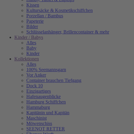
Kissen
Kultursäcke & Kosmetikschiffchen
Porzellan / Bambus
Papeterie
Bilder
Schlüsselanhänger, Brillencontainer & mehr
Kinder / Babys
Alles
Baby
Kinder
Kollektionen
Alles
100% Seemannsgarn
Vor Anker
Container brauchen Tiefgang
Dock 10
Einzigartiges
Hafenaugen­blicke
Hamburg Schiffchen
Hammaburg
Kapitänin und Kapitän
Maschinist
Möwenschiss
SEENOT RETTER