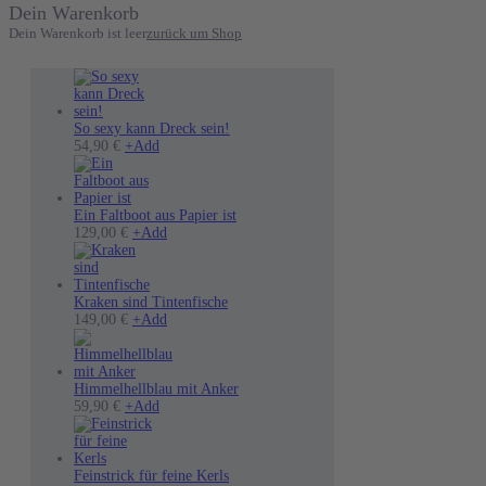
Dein Warenkorb
Dein Warenkorb ist leer
zurück um Shop
So sexy kann Dreck sein!
Dieses
54,90
€
+
Add
Produkt
weist
mehrere
Varianten
Ein Faltboot aus Papier ist
auf.
Dieses
129,00
€
+
Add
Die
Produkt
Optionen
weist
können
mehrere
auf
Varianten
Kraken sind Tintenfische
der
auf.
Dieses
149,00
€
+
Add
Produktseite
Die
Produkt
gewählt
Optionen
weist
werden
können
mehrere
auf
Varianten
Himmelhellblau mit Anker
Dieses
der
auf.
59,90
€
+
Add
Produkt
Produktseite
Die
weist
gewählt
Optionen
mehrere
werden
können
Varianten
auf
Feinstrick für feine Kerls