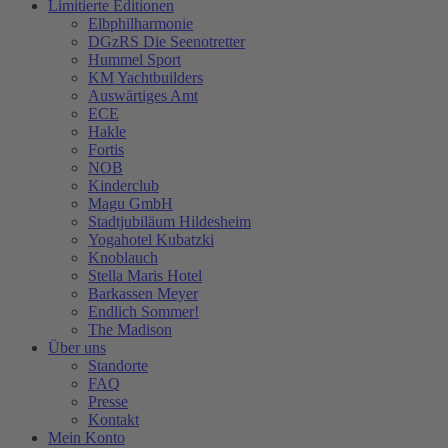
Limitierte Editionen
Elbphilharmonie
DGzRS Die Seenotretter
Hummel Sport
KM Yachtbuilders
Auswärtiges Amt
ECE
Hakle
Fortis
NOB
Kinderclub
Magu GmbH
Stadtjubiläum Hildesheim
Yogahotel Kubatzki
Knoblauch
Stella Maris Hotel
Barkassen Meyer
Endlich Sommer!
The Madison
Über uns
Standorte
FAQ
Presse
Kontakt
Mein Konto