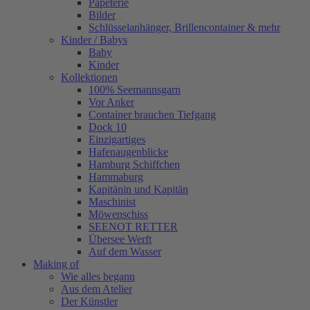
Papeterie
Bilder
Schlüsselanhänger, Brillencontainer & mehr
Kinder / Babys
Baby
Kinder
Kollektionen
100% Seemannsgarn
Vor Anker
Container brauchen Tiefgang
Dock 10
Einzigartiges
Hafenaugen­blicke
Hamburg Schiffchen
Hammaburg
Kapitänin und Kapitän
Maschinist
Möwenschiss
SEENOT RETTER
Übersee Werft
Auf dem Wasser
Making of
Wie alles begann
Aus dem Atelier
Der Künstler