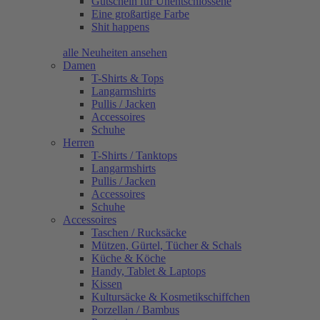
Gutschein für Unentschlossene
Eine großartige Farbe
Shit happens
alle Neuheiten ansehen
Damen
T-Shirts & Tops
Langarmshirts
Pullis / Jacken
Accessoires
Schuhe
Herren
T-Shirts / Tanktops
Langarmshirts
Pullis / Jacken
Accessoires
Schuhe
Accessoires
Taschen / Rucksäcke
Mützen, Gürtel, Tücher & Schals
Küche & Köche
Handy, Tablet & Laptops
Kissen
Kultursäcke & Kosmetikschiffchen
Porzellan / Bambus