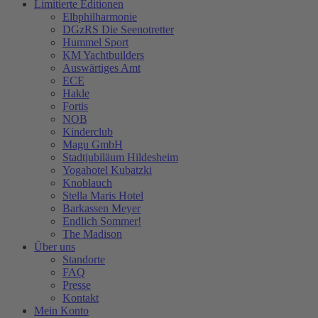
Limitierte Editionen
Elbphilharmonie
DGzRS Die Seenotretter
Hummel Sport
KM Yachtbuilders
Auswärtiges Amt
ECE
Hakle
Fortis
NOB
Kinderclub
Magu GmbH
Stadtjubiläum Hildesheim
Yogahotel Kubatzki
Knoblauch
Stella Maris Hotel
Barkassen Meyer
Endlich Sommer!
The Madison
Über uns
Standorte
FAQ
Presse
Kontakt
Mein Konto