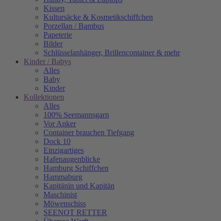
Kissen
Kultursäcke & Kosmetikschiffchen
Porzellan / Bambus
Papeterie
Bilder
Schlüsselanhänger, Brillencontainer & mehr
Kinder / Babys
Alles
Baby
Kinder
Kollektionen
Alles
100% Seemannsgarn
Vor Anker
Container brauchen Tiefgang
Dock 10
Einzigartiges
Hafenaugen­blicke
Hamburg Schiffchen
Hammaburg
Kapitänin und Kapitän
Maschinist
Möwenschiss
SEENOT RETTER