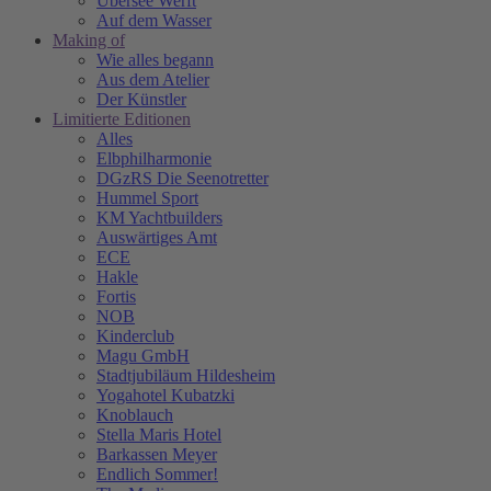
Übersee Werft
Auf dem Wasser
Making of
Wie alles begann
Aus dem Atelier
Der Künstler
Limitierte Editionen
Alles
Elbphilharmonie
DGzRS Die Seenotretter
Hummel Sport
KM Yachtbuilders
Auswärtiges Amt
ECE
Hakle
Fortis
NOB
Kinderclub
Magu GmbH
Stadtjubiläum Hildesheim
Yogahotel Kubatzki
Knoblauch
Stella Maris Hotel
Barkassen Meyer
Endlich Sommer!