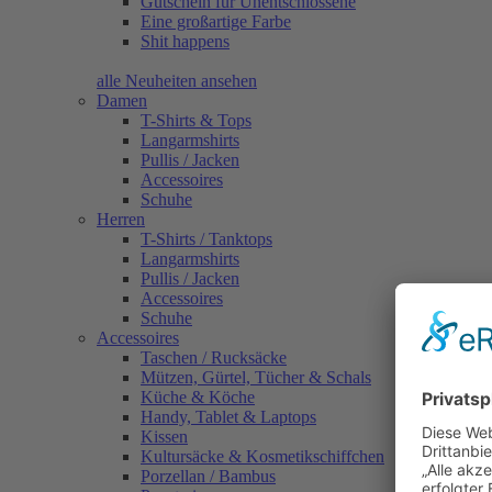
Gutschein für Unentschlossene
Eine großartige Farbe
Shit happens
alle Neuheiten ansehen
Damen
T-Shirts & Tops
Langarmshirts
Pullis / Jacken
Accessoires
Schuhe
Herren
T-Shirts / Tanktops
Langarmshirts
Pullis / Jacken
Accessoires
Schuhe
Accessoires
Taschen / Rucksäcke
Mützen, Gürtel, Tücher & Schals
Küche & Köche
Handy, Tablet & Laptops
Kissen
Kultursäcke & Kosmetikschiffchen
Porzellan / Bambus