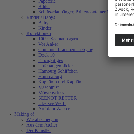
Papeterie
Bilder
Schlüsselanhänger, Brillencontainer & mehr
Kinder / Babys
Baby
Kinder
Kollektionen
100% Seemannsgarn
Vor Anker
Container brauchen Tiefgang
Dock 10
Einzigartiges
Hafenaugen­blicke
Hamburg Schiffchen
Hammaburg
Kapitänin und Kapitän
Maschinist
Möwenschiss
SEENOT RETTER
Übersee Werft
Auf dem Wasser
Making of
Wie alles begann
Aus dem Atelier
Der Künstler