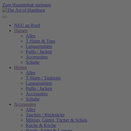
Zum Hauptinhalt springen
NEU an Bord
Damen
Alles
T-Shirts & Tops
Langarmshirts
Pullis / Jacken
Accessoires
Schuhe
Herren
Alles
T-Shirts / Tanktops
Langarmshirts
Pullis / Jacken
Accessoires
Schuhe
Accessoires
Alles
Taschen / Rucksäcke
Mützen, Gürtel, Tücher & Schals
Küche & Köche
Handy, Tablet & Laptops