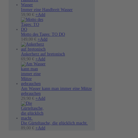
Immer eine Handbreit Wasser
Dieses
59,90
€
+
Add
Produkt
weist
mehrere
Varianten
Motto des Tages: TO DO
auf.
Dieses
149,00
€
+
Add
Die
Produkt
Optionen
weist
können
mehrere
Ankerherz auf bretonisch
auf
Dieses
Varianten
69,90
€
+
Add
der
Produkt
auf.
Produktseite
weist
Die
gewählt
mehrere
Optionen
werden
Varianten
können
auf.
auf
Die
der
Am Wasser kann man immer eine Mütze
Optionen
Produktseite
gebrauchen
können
Dieses
gewählt
29,90
€
+
Add
auf
Produkt
werden
der
weist
Produktseite
mehrere
gewählt
Varianten
werden
auf.
Die Gürteltasche, die glücklich macht.
Die
89,00
€
+
Add
Optionen
können