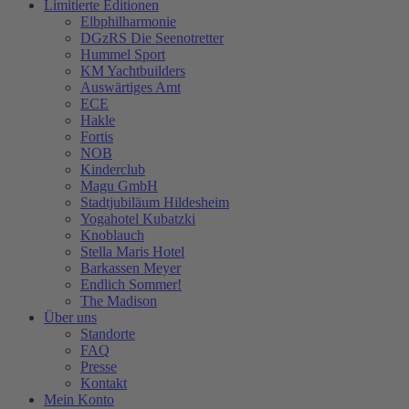
Limitierte Editionen
Elbphilharmonie
DGzRS Die Seenotretter
Hummel Sport
KM Yachtbuilders
Auswärtiges Amt
ECE
Hakle
Fortis
NOB
Kinderclub
Magu GmbH
Stadtjubiläum Hildesheim
Yogahotel Kubatzki
Knoblauch
Stella Maris Hotel
Barkassen Meyer
Endlich Sommer!
The Madison
Über uns
Standorte
FAQ
Presse
Kontakt
Mein Konto