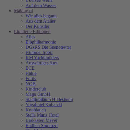
Übersee Werft
Auf dem Wasser
Making of
Wie alles begann
Aus dem Atelier
Der Künstler
Limitierte Editionen
Alles
Elbphilharmonie
DGzRS Die Seenotretter
Hummel Sport
KM Yachtbuilders
Auswärtiges Amt
ECE
Hakle
Fortis
NOB
Kinderclub
Magu GmbH
Stadtjubiläum Hildesheim
Yogahotel Kubatzki
Knoblauch
Stella Maris Hotel
Barkassen Meyer
Endlich Sommer!