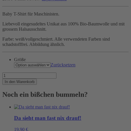
Baby T-Shirt für Maschinisten.
Liebevoll eingesudeltes Unikat aus 100% Bio-Baumwolle und mit
grossem Halsausschnitt.
Farbe: weiß/vollgeschmiert. Alle verwendeten Farben sind
schadstofffrei. Abbildung ähnlich.
Größe
Zurücksetzen
Schon
in
In den Warenkorb
der
Wiege
Noch ein bißchen bummeln?
ist
klar,
was
aus
ihm
Da sieht man fast nix drauf!
werden
soll.
19,90
€