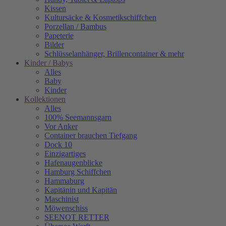
Kissen
Kultursäcke & Kosmetikschiffchen
Porzellan / Bambus
Papeterie
Bilder
Schlüsselanhänger, Brillencontainer & mehr
Kinder / Babys
Alles
Baby
Kinder
Kollektionen
Alles
100% Seemannsgarn
Vor Anker
Container brauchen Tiefgang
Dock 10
Einzigartiges
Hafenaugen­blicke
Hamburg Schiffchen
Hammaburg
Kapitänin und Kapitän
Maschinist
Möwenschiss
SEENOT RETTER