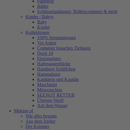
Papeterie
Bilder
Schlüsselanhänger, Brillencontainer & mehr
Kinder / Babys
Baby
Kinder
Kollektionen
100% Seemannsgarn
Vor Anker
Container brauchen Tiefgang
Dock 10
Einzigartiges
Hafenaugen­blicke
Hamburg Schiffchen
Hammaburg
Kapitänin und Kapitän
Maschinist
Möwenschiss
SEENOT RETTER
Übersee Werft
Auf dem Wasser
Making of
Wie alles begann
Aus dem Atelier
Der Künstler