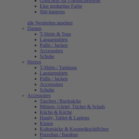
Gutschein für Unentschlossene
Eine großartige Farbe
Shit happens
alle Neuheiten ansehen
Damen
T-Shirts & Tops
Langarmshirts
Pullis / Jacken
Accessoires
Schuhe
Herren
T-Shirts / Tanktops
Langarmshirts
Pullis / Jacken
Accessoires
Schuhe
Accessoires
Taschen / Rucksäcke
Mützen, Gürtel, Tücher & Schals
Küche & Köche
Handy, Tablet & Laptops
Kissen
Kultursäcke & Kosmetikschiffchen
Porzellan / Bambus