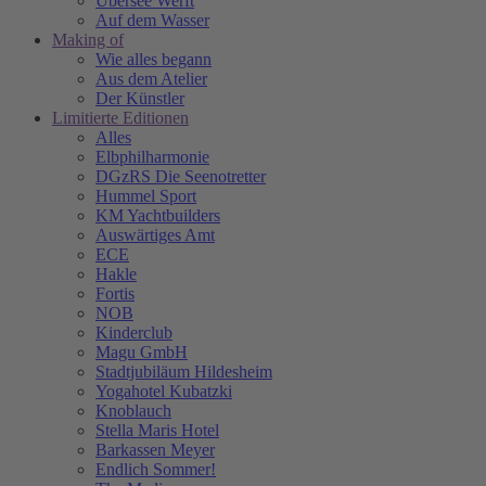
Übersee Werft
Auf dem Wasser
Making of
Wie alles begann
Aus dem Atelier
Der Künstler
Limitierte Editionen
Alles
Elbphilharmonie
DGzRS Die Seenotretter
Hummel Sport
KM Yachtbuilders
Auswärtiges Amt
ECE
Hakle
Fortis
NOB
Kinderclub
Magu GmbH
Stadtjubiläum Hildesheim
Yogahotel Kubatzki
Knoblauch
Stella Maris Hotel
Barkassen Meyer
Endlich Sommer!