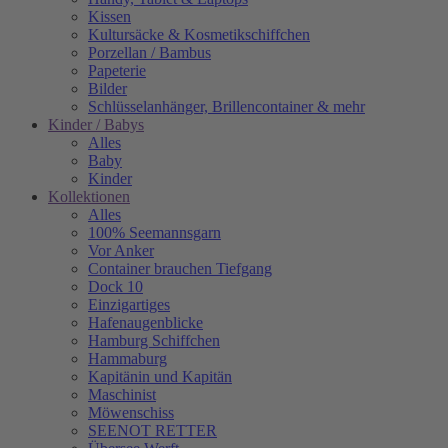
Kissen
Kultursäcke & Kosmetikschiffchen
Porzellan / Bambus
Papeterie
Bilder
Schlüsselanhänger, Brillencontainer & mehr
Kinder / Babys
Alles
Baby
Kinder
Kollektionen
Alles
100% Seemannsgarn
Vor Anker
Container brauchen Tiefgang
Dock 10
Einzigartiges
Hafenaugen­blicke
Hamburg Schiffchen
Hammaburg
Kapitänin und Kapitän
Maschinist
Möwenschiss
SEENOT RETTER