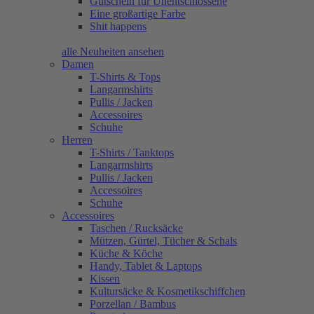
Gutschein für Unentschlossene
Eine großartige Farbe
Shit happens
alle Neuheiten ansehen
Damen
T-Shirts & Tops
Langarmshirts
Pullis / Jacken
Accessoires
Schuhe
Herren
T-Shirts / Tanktops
Langarmshirts
Pullis / Jacken
Accessoires
Schuhe
Accessoires
Taschen / Rucksäcke
Mützen, Gürtel, Tücher & Schals
Küche & Köche
Handy, Tablet & Laptops
Kissen
Kultursäcke & Kosmetikschiffchen
Porzellan / Bambus