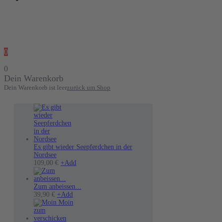
0
0
Dein Warenkorb
Dein Warenkorb ist leer
zurück um Shop
Es gibt wieder Seepferdchen in der
Nordsee
Dieses
109,00
€
+
Add
Produkt
weist
mehrere
Zum anbeissen...
Dieses
Varianten
39,90
€
+
Add
Produkt
auf.
weist
Die
mehrere
Optionen