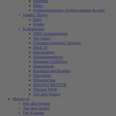
Papeterie
Bilder
Schlüsselanhänger, Brillencontainer & mehr
Kinder / Babys
Baby
Kinder
Kollektionen
100% Seemannsgarn
Vor Anker
Container brauchen Tiefgang
Dock 10
Einzigartiges
Hafenaugen­blicke
Hamburg Schiffchen
Hammaburg
Kapitänin und Kapitän
Maschinist
Möwenschiss
SEENOT RETTER
Übersee Werft
Auf dem Wasser
Making of
Wie alles begann
Aus dem Atelier
Der Künstler