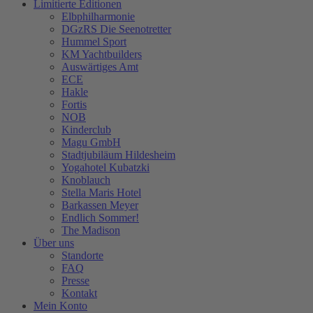
Limitierte Editionen
Elbphilharmonie
DGzRS Die Seenotretter
Hummel Sport
KM Yachtbuilders
Auswärtiges Amt
ECE
Hakle
Fortis
NOB
Kinderclub
Magu GmbH
Stadtjubiläum Hildesheim
Yogahotel Kubatzki
Knoblauch
Stella Maris Hotel
Barkassen Meyer
Endlich Sommer!
The Madison
Über uns
Standorte
FAQ
Presse
Kontakt
Mein Konto