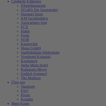
Limitierte Editionen
Elbphilharmonie
DGzRS Die Seenotretter
Hummel Sport
KM Yachtbuilders
Auswärtiges Amt
ECE
Hakle
Fortis
NOB
Kinderclub
Magu GmbH
Stadtjubiläum Hildesheim
Yogahotel Kubatzki
Knoblauch
Stella Maris Hotel
Barkassen Meyer
Endlich Sommer!
The Madison
Über uns
Standorte
FAQ
Presse
Kontakt
Mein Konto