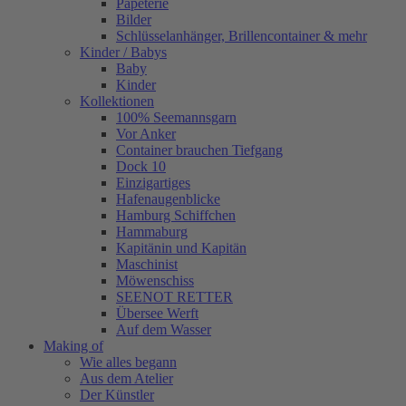
Papeterie
Bilder
Schlüsselanhänger, Brillencontainer & mehr
Kinder / Babys
Baby
Kinder
Kollektionen
100% Seemannsgarn
Vor Anker
Container brauchen Tiefgang
Dock 10
Einzigartiges
Hafenaugen­blicke
Hamburg Schiffchen
Hammaburg
Kapitänin und Kapitän
Maschinist
Möwenschiss
SEENOT RETTER
Übersee Werft
Auf dem Wasser
Making of
Wie alles begann
Aus dem Atelier
Der Künstler