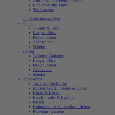
Gutschein für Unentschlossene
Eine großartige Farbe
Shit happens
alle Neuheiten ansehen
Damen
T-Shirts & Tops
Langarmshirts
Pullis / Jacken
Accessoires
Schuhe
Herren
T-Shirts / Tanktops
Langarmshirts
Pullis / Jacken
Accessoires
Schuhe
Accessoires
Taschen / Rucksäcke
Mützen, Gürtel, Tücher & Schals
Küche & Köche
Handy, Tablet & Laptops
Kissen
Kultursäcke & Kosmetikschiffchen
Porzellan / Bambus