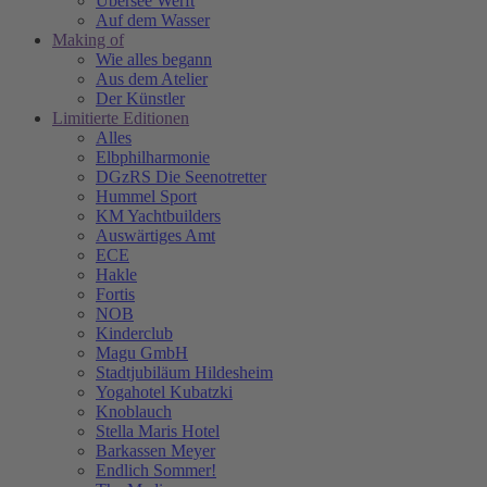
Übersee Werft
Auf dem Wasser
Making of
Wie alles begann
Aus dem Atelier
Der Künstler
Limitierte Editionen
Alles
Elbphilharmonie
DGzRS Die Seenotretter
Hummel Sport
KM Yachtbuilders
Auswärtiges Amt
ECE
Hakle
Fortis
NOB
Kinderclub
Magu GmbH
Stadtjubiläum Hildesheim
Yogahotel Kubatzki
Knoblauch
Stella Maris Hotel
Barkassen Meyer
Endlich Sommer!