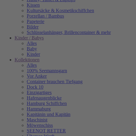
Kissen
Kultursäcke & Kosmetikschiffchen
Porzellan / Bambus
Papeterie
Bilder
Schlüsselanhänger, Brillencontainer & mehr
Kinder / Babys
Alles
Baby
Kinder
Kollektionen
Alles
100% Seemannsgarn
Vor Anker
Container brauchen Tiefgang
Dock 10
Einzigartiges
Hafenaugen­blicke
Hamburg Schiffchen
Hammaburg
Kapitänin und Kapitän
Maschinist
Möwenschiss
SEENOT RETTER