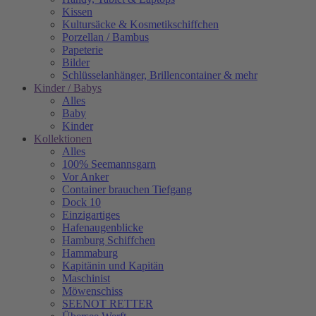
Kissen
Kultursäcke & Kosmetikschiffchen
Porzellan / Bambus
Papeterie
Bilder
Schlüsselanhänger, Brillencontainer & mehr
Kinder / Babys
Alles
Baby
Kinder
Kollektionen
Alles
100% Seemannsgarn
Vor Anker
Container brauchen Tiefgang
Dock 10
Einzigartiges
Hafenaugen­blicke
Hamburg Schiffchen
Hammaburg
Kapitänin und Kapitän
Maschinist
Möwenschiss
SEENOT RETTER