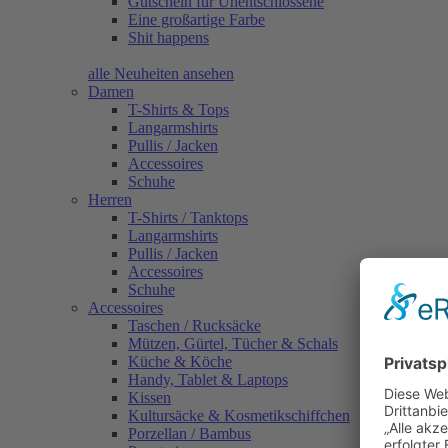
Gutschein für Unentschlossene
Eine großartige Farbe
Shit happens
alle Neuheiten ansehen
Damen
T-Shirts & Tops
Langarmshirts
Pullis / Jacken
Accessoires
Schuhe
Herren
T-Shirts / Tanktops
Langarmshirts
Pullis / Jacken
Accessoires
Schuhe
Accessoires
Taschen / Rucksäcke
Mützen, Gürtel, Tücher & Schals
Küche & Köche
Handy, Tablet & Laptops
Kissen
Kultursäcke & Kosmetikschiffchen
Porzellan / Bambus