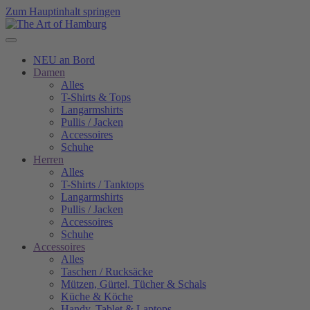
Zum Hauptinhalt springen
NEU an Bord
Damen
Alles
T-Shirts & Tops
Langarmshirts
Pullis / Jacken
Accessoires
Schuhe
Herren
Alles
T-Shirts / Tanktops
Langarmshirts
Pullis / Jacken
Accessoires
Schuhe
Accessoires
Alles
Taschen / Rucksäcke
Mützen, Gürtel, Tücher & Schals
Küche & Köche
Handy, Tablet & Laptops