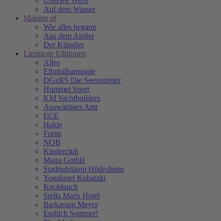
Übersee Werft
Auf dem Wasser
Making of
Wie alles begann
Aus dem Atelier
Der Künstler
Limitierte Editionen
Alles
Elbphilharmonie
DGzRS Die Seenotretter
Hummel Sport
KM Yachtbuilders
Auswärtiges Amt
ECE
Hakle
Fortis
NOB
Kinderclub
Magu GmbH
Stadtjubiläum Hildesheim
Yogahotel Kubatzki
Knoblauch
Stella Maris Hotel
Barkassen Meyer
Endlich Sommer!