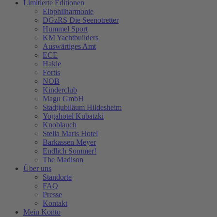
Limitierte Editionen
Elbphilharmonie
DGzRS Die Seenotretter
Hummel Sport
KM Yachtbuilders
Auswärtiges Amt
ECE
Hakle
Fortis
NOB
Kinderclub
Magu GmbH
Stadtjubiläum Hildesheim
Yogahotel Kubatzki
Knoblauch
Stella Maris Hotel
Barkassen Meyer
Endlich Sommer!
The Madison
Über uns
Standorte
FAQ
Presse
Kontakt
Mein Konto