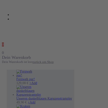
0
0
Dein Warenkorb
Dein Warenkorb ist leer
zurück um Shop
Fernweh pur!
Dieses
129,00
€
+
Add
Produkt
weist
mehrere
Varianten
Unseren dunkelblauen Kapuzenstrampler
Dieses
auf.
49,90
€
+
Add
Produkt
Die