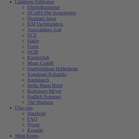
Limitierte Editionen
Elbphilharmonie
DGzRS Die Seenotretter
Hummel Sport
KM Yachtbuilders
Auswärtiges Amt
ECE
Hakle
Fortis
NOB
Kinderclub
Magu GmbH
Stadtjubiläum Hildesheim
Yogahotel Kubatzki
Knoblauch
Stella Maris Hotel
Barkassen Meyer
Endlich Sommer!
The Madison
Über uns
Standorte
FAQ
Presse
Kontakt
Mein Konto