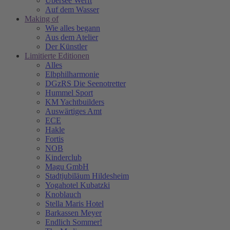
Übersee Werft
Auf dem Wasser
Making of
Wie alles begann
Aus dem Atelier
Der Künstler
Limitierte Editionen
Alles
Elbphilharmonie
DGzRS Die Seenotretter
Hummel Sport
KM Yachtbuilders
Auswärtiges Amt
ECE
Hakle
Fortis
NOB
Kinderclub
Magu GmbH
Stadtjubiläum Hildesheim
Yogahotel Kubatzki
Knoblauch
Stella Maris Hotel
Barkassen Meyer
Endlich Sommer!