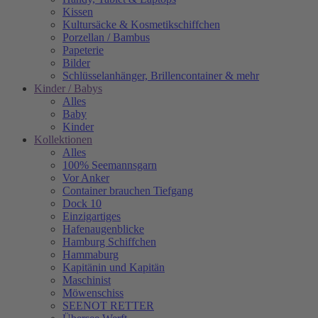
Kissen
Kultursäcke & Kosmetikschiffchen
Porzellan / Bambus
Papeterie
Bilder
Schlüsselanhänger, Brillencontainer & mehr
Kinder / Babys
Alles
Baby
Kinder
Kollektionen
Alles
100% Seemannsgarn
Vor Anker
Container brauchen Tiefgang
Dock 10
Einzigartiges
Hafenaugen­blicke
Hamburg Schiffchen
Hammaburg
Kapitänin und Kapitän
Maschinist
Möwenschiss
SEENOT RETTER