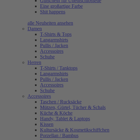
Gutschein für Unentschlossene
Eine großartige Farbe
Shit happens
alle Neuheiten ansehen
Damen
T-Shirts & Tops
Langarmshirts
Pullis / Jacken
Accessoires
Schuhe
Herren
T-Shirts / Tanktops
Langarmshirts
Pullis / Jacken
Accessoires
Schuhe
Accessoires
Taschen / Rucksäcke
Mützen, Gürtel, Tücher & Schals
Küche & Köche
Handy, Tablet & Laptops
Kissen
Kultursäcke & Kosmetikschiffchen
Porzellan / Bambus