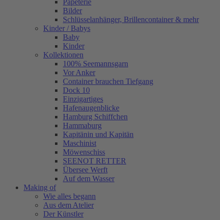
Papeterie
Bilder
Schlüsselanhänger, Brillencontainer & mehr
Kinder / Babys
Baby
Kinder
Kollektionen
100% Seemannsgarn
Vor Anker
Container brauchen Tiefgang
Dock 10
Einzigartiges
Hafenaugen­blicke
Hamburg Schiffchen
Hammaburg
Kapitänin und Kapitän
Maschinist
Möwenschiss
SEENOT RETTER
Übersee Werft
Auf dem Wasser
Making of
Wie alles begann
Aus dem Atelier
Der Künstler