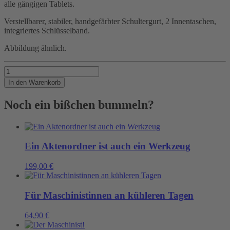
alle gängigen Tablets.
Verstellbarer, stabiler, handgefärbter Schultergurt, 2 Innentaschen,
integriertes Schlüsselband.
Abbildung ähnlich.
Praktischer
Begleiter
In den Warenkorb
an
der
Noch ein bißchen bummeln?
Hafenkante
Menge
Ein Aktenordner ist auch ein Werkzeug
199,00
€
Für Maschinistinnen an kühleren Tagen
64,90
€