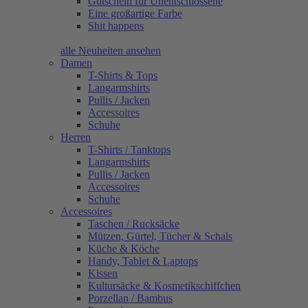
Gutschein für Unentschlossene
Eine großartige Farbe
Shit happens
alle Neuheiten ansehen
Damen
T-Shirts & Tops
Langarmshirts
Pullis / Jacken
Accessoires
Schuhe
Herren
T-Shirts / Tanktops
Langarmshirts
Pullis / Jacken
Accessoires
Schuhe
Accessoires
Taschen / Rucksäcke
Mützen, Gürtel, Tücher & Schals
Küche & Köche
Handy, Tablet & Laptops
Kissen
Kultursäcke & Kosmetikschiffchen
Porzellan / Bambus