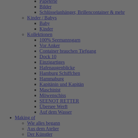
Papeterie
Bilder
Schlüsselanhänger, Brillencontainer & mehr
Kinder / Babys
Baby
Kinder
Kollektionen
100% Seemannsgarn
Vor Anker
Container brauchen Tiefgang
Dock 10
Einzigartiges
Hafenaugen­blicke
Hamburg Schiffchen
Hammaburg
Kapitänin und Kapitän
Maschinist
Möwenschiss
SEENOT RETTER
Übersee Werft
Auf dem Wasser
Making of
Wie alles begann
Aus dem Atelier
Der Künstler