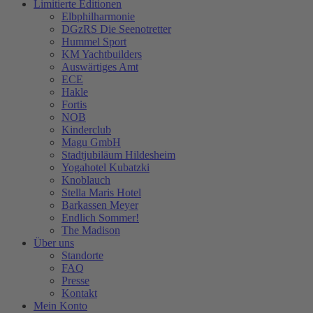
Limitierte Editionen
Elbphilharmonie
DGzRS Die Seenotretter
Hummel Sport
KM Yachtbuilders
Auswärtiges Amt
ECE
Hakle
Fortis
NOB
Kinderclub
Magu GmbH
Stadtjubiläum Hildesheim
Yogahotel Kubatzki
Knoblauch
Stella Maris Hotel
Barkassen Meyer
Endlich Sommer!
The Madison
Über uns
Standorte
FAQ
Presse
Kontakt
Mein Konto