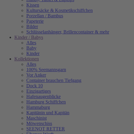
Kissen
Kultursäcke & Kosmetikschiffchen
Porzellan / Bambus
Papeterie
Bilder
Schlüsselanhänger, Brillencontainer & mehr
Kinder / Babys
Alles
Baby
Kinder
Kollektionen
Alles
100% Seemannsgarn
Vor Anker
Container brauchen Tiefgang
Dock 10
Einzigartiges
Hafenaugen­blicke
Hamburg Schiffchen
Hammaburg
Kapitänin und Kapitän
Maschinist
Möwenschiss
SEENOT RETTER