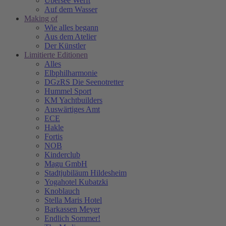
Übersee Werft
Auf dem Wasser
Making of
Wie alles begann
Aus dem Atelier
Der Künstler
Limitierte Editionen
Alles
Elbphilharmonie
DGzRS Die Seenotretter
Hummel Sport
KM Yachtbuilders
Auswärtiges Amt
ECE
Hakle
Fortis
NOB
Kinderclub
Magu GmbH
Stadtjubiläum Hildesheim
Yogahotel Kubatzki
Knoblauch
Stella Maris Hotel
Barkassen Meyer
Endlich Sommer!