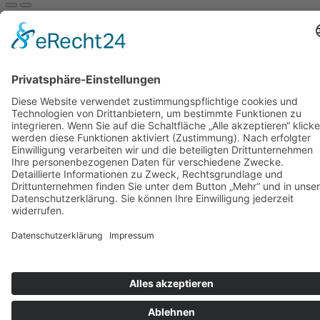
gewählt
Die
werden
Optionen
können
auf
der
Produktseite
gewählt
werden