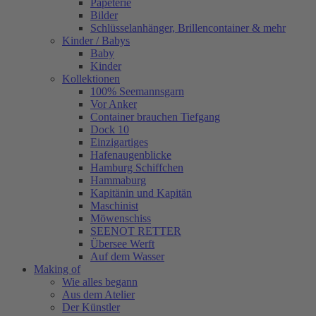
Papeterie
Bilder
Schlüsselanhänger, Brillencontainer & mehr
Kinder / Babys
Baby
Kinder
Kollektionen
100% Seemannsgarn
Vor Anker
Container brauchen Tiefgang
Dock 10
Einzigartiges
Hafenaugen­blicke
Hamburg Schiffchen
Hammaburg
Kapitänin und Kapitän
Maschinist
Möwenschiss
SEENOT RETTER
Übersee Werft
Auf dem Wasser
Making of
Wie alles begann
Aus dem Atelier
Der Künstler