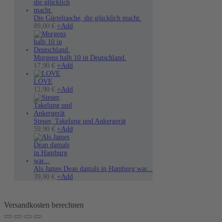
Die Gürteltasche, die glücklich macht.
89,00
€
+
Add
Morgens halb 10 in Deutschland.
17,90
€
+
Add
LOVE
12,90
€
+
Add
Steuer, Takelung und Ankergerät
Dieses
59,90
€
+
Add
Produkt
weist
mehrere
Varianten
auf.
Als James Dean damals in Hamburg war...
Die
Dieses
39,90
€
+
Add
Optionen
Produkt
können
weist
auf
mehrere
Versandkosten berechnen
der
Varianten
Produktseite
auf.