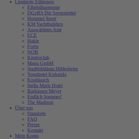
Limitierte Editionen
Elbphilharmonie
DGzRS Die Seenotretter
Hummel Sport
KM Yachtbuilders
Auswärtiges Amt
ECE
Hakle
Fortis
NOB
Kinderclub
Magu GmbH
Stadtjubiläum Hildesheim
Yogahotel Kubatzki
Knoblauch
Stella Maris Hotel
Barkassen Meyer
Endlich Sommer!
The Madison
Über uns
Standorte
FAQ
Presse
Kontakt
Mein Konto