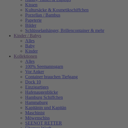
Kissen
Kultursäcke & Kosmetikschiffchen
Porzellan / Bambus
Papeterie
Bilder
Schlüsselanhänger, Brillencontainer & mehr
Kinder / Babys
Alles
Baby
Kinder
Kollektionen
Alles
100% Seemannsgarn
Vor Anker
Container brauchen Tiefgang
Dock 10
Einzigartiges
Hafenaugen­blicke
Hamburg Schiffchen
Hammaburg
Kapitänin und Kapitän
Maschinist
Möwenschiss
SEENOT RETTER