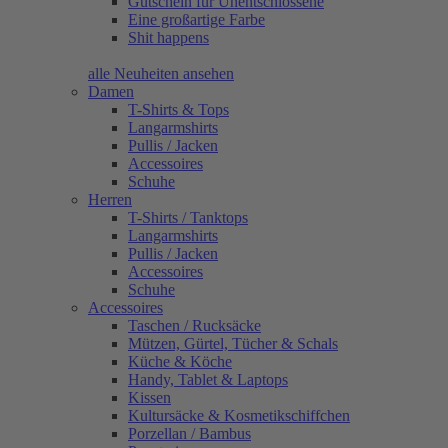
Gutschein für Unentschlossene
Eine großartige Farbe
Shit happens
alle Neuheiten ansehen
Damen
T-Shirts & Tops
Langarmshirts
Pullis / Jacken
Accessoires
Schuhe
Herren
T-Shirts / Tanktops
Langarmshirts
Pullis / Jacken
Accessoires
Schuhe
Accessoires
Taschen / Rucksäcke
Mützen, Gürtel, Tücher & Schals
Küche & Köche
Handy, Tablet & Laptops
Kissen
Kultursäcke & Kosmetikschiffchen
Porzellan / Bambus