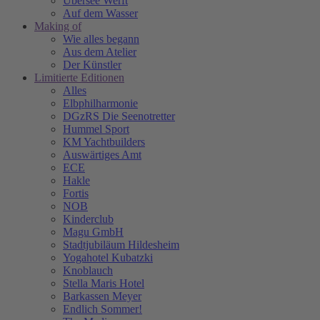
Übersee Werft
Auf dem Wasser
Making of
Wie alles begann
Aus dem Atelier
Der Künstler
Limitierte Editionen
Alles
Elbphilharmonie
DGzRS Die Seenotretter
Hummel Sport
KM Yachtbuilders
Auswärtiges Amt
ECE
Hakle
Fortis
NOB
Kinderclub
Magu GmbH
Stadtjubiläum Hildesheim
Yogahotel Kubatzki
Knoblauch
Stella Maris Hotel
Barkassen Meyer
Endlich Sommer!