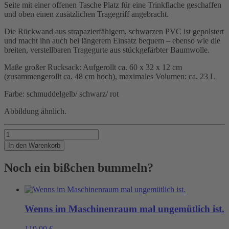
Seite mit einer offenen Tasche Platz für eine Trinkflache geschaffen
und oben einen zusätzlichen Tragegriff angebracht.
Die Rückwand aus strapazierfähigem, schwarzen PVC ist gepolstert
und macht ihn auch bei längerem Einsatz bequem – ebenso wie die
breiten, verstellbaren Tragegurte aus stückgefärbter Baumwolle.
Maße großer Rucksack: Aufgerollt ca. 60 x 32 x 12 cm
(zusammengerollt ca. 48 cm hoch), maximales Volumen: ca. 23 L
Farbe: schmuddelgelb/ schwarz/ rot
Abbildung ähnlich.
Viele
Sachen
In den Warenkorb
brauchen
einen
Noch ein bißchen bummeln?
großen
Container.
Menge
Wenns im Maschinenraum mal ungemütlich ist.
119,00
€