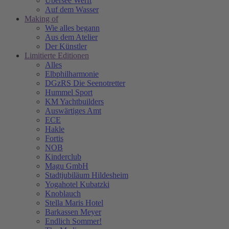
Übersee Werft
Auf dem Wasser
Making of
Wie alles begann
Aus dem Atelier
Der Künstler
Limitierte Editionen
Alles
Elbphilharmonie
DGzRS Die Seenotretter
Hummel Sport
KM Yachtbuilders
Auswärtiges Amt
ECE
Hakle
Fortis
NOB
Kinderclub
Magu GmbH
Stadtjubiläum Hildesheim
Yogahotel Kubatzki
Knoblauch
Stella Maris Hotel
Barkassen Meyer
Endlich Sommer!