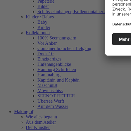
Papeterie
Bilder
Schlüsselanhänger, Brillencontainer & mehr
Kinder / Babys
Baby
Kinder
Kollektionen
100% Seemannsgarn
Vor Anker
Container brauchen Tiefgang
Dock 10
Einzigartiges
Hafenaugen­blicke
Hamburg Schiffchen
Hammaburg
Kapitänin und Kapitän
Maschinist
Möwenschiss
SEENOT RETTER
Übersee Werft
Auf dem Wasser
Making of
Wie alles begann
Aus dem Atelier
Der Künstler