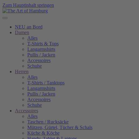
Zum Hauptinhalt springen
NEU an Bord
Damen
Alles
T-Shirts & Tops
Langarmshirts
Pullis / Jacken
Accessoires
Schuhe
Herren
Alles
T-Shirts / Tanktops
Langarmshirts
Pullis / Jacken
Accessoires
Schuhe
Accessoires
Alles
Taschen / Rucksäcke
Mützen, Gürtel, Tücher & Schals
Küche & Köche
Handy, Tablet & Laptops