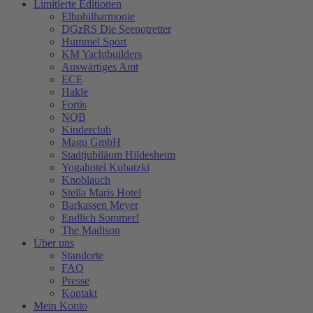
Limitierte Editionen
Elbphilharmonie
DGzRS Die Seenotretter
Hummel Sport
KM Yachtbuilders
Auswärtiges Amt
ECE
Hakle
Fortis
NOB
Kinderclub
Magu GmbH
Stadtjubiläum Hildesheim
Yogahotel Kubatzki
Knoblauch
Stella Maris Hotel
Barkassen Meyer
Endlich Sommer!
The Madison
Über uns
Standorte
FAQ
Presse
Kontakt
Mein Konto