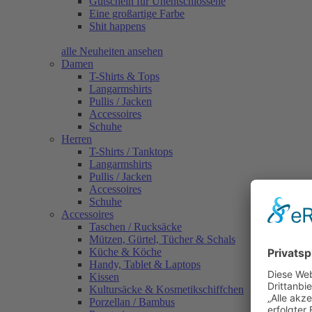
Gutschein für Unentschlossene
Eine großartige Farbe
Shit happens
alle Neuheiten ansehen
Damen
T-Shirts & Tops
Langarmshirts
Pullis / Jacken
Accessoires
Schuhe
Herren
T-Shirts / Tanktops
Langarmshirts
Pullis / Jacken
Accessoires
Schuhe
Accessoires
Taschen / Rucksäcke
Mützen, Gürtel, Tücher & Schals
Küche & Köche
Handy, Tablet & Laptops
Kissen
Kultursäcke & Kosmetikschiffchen
Porzellan / Bambus