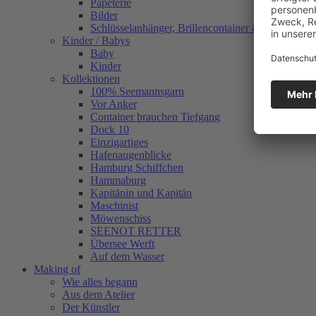
Papeterie
Bilder
Schlüsselanhänger, Brillencontainer & mehr
Kinder / Babys
Baby
Kinder
Kollektionen
100% Seemannsgarn
Vor Anker
Container brauchen Tiefgang
Dock 10
Einzigartiges
Hafenaugen­blicke
Hamburg Schiffchen
Hammaburg
Kapitänin und Kapitän
Maschinist
Möwenschiss
SEENOT RETTER
Übersee Werft
Auf dem Wasser
Making of
Wie alles begann
Aus dem Atelier
Der Künstler