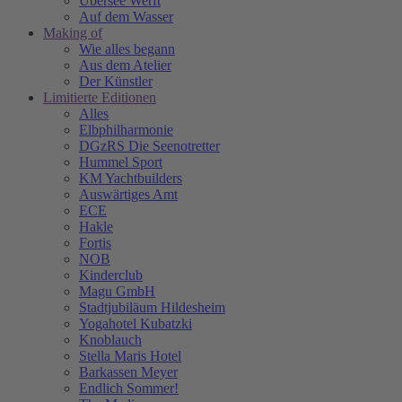
Übersee Werft
Auf dem Wasser
Making of
Wie alles begann
Aus dem Atelier
Der Künstler
Limitierte Editionen
Alles
Elbphilharmonie
DGzRS Die Seenotretter
Hummel Sport
KM Yachtbuilders
Auswärtiges Amt
ECE
Hakle
Fortis
NOB
Kinderclub
Magu GmbH
Stadtjubiläum Hildesheim
Yogahotel Kubatzki
Knoblauch
Stella Maris Hotel
Barkassen Meyer
Endlich Sommer!