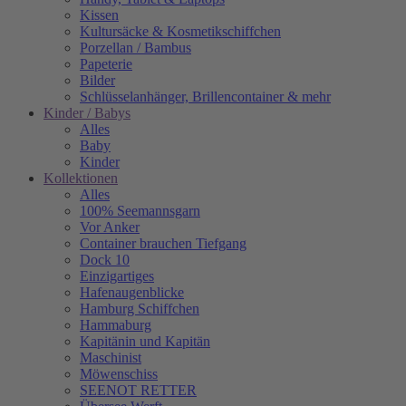
Kissen
Kultursäcke & Kosmetikschiffchen
Porzellan / Bambus
Papeterie
Bilder
Schlüsselanhänger, Brillencontainer & mehr
Kinder / Babys
Alles
Baby
Kinder
Kollektionen
Alles
100% Seemannsgarn
Vor Anker
Container brauchen Tiefgang
Dock 10
Einzigartiges
Hafenaugen­blicke
Hamburg Schiffchen
Hammaburg
Kapitänin und Kapitän
Maschinist
Möwenschiss
SEENOT RETTER