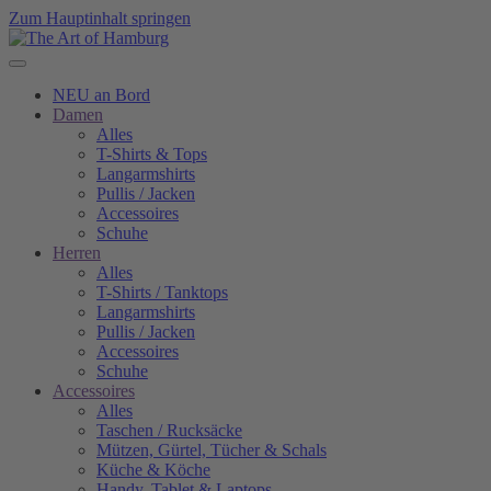
Zum Hauptinhalt springen
NEU an Bord
Damen
Alles
T-Shirts & Tops
Langarmshirts
Pullis / Jacken
Accessoires
Schuhe
Herren
Alles
T-Shirts / Tanktops
Langarmshirts
Pullis / Jacken
Accessoires
Schuhe
Accessoires
Alles
Taschen / Rucksäcke
Mützen, Gürtel, Tücher & Schals
Küche & Köche
Handy, Tablet & Laptops