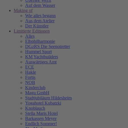
Übersee Werft
Auf dem Wasser
Making of
Wie alles begann
Aus dem Atelier
Der Künstler
Limitierte Editionen
Alles
Elbphilharmonie
DGzRS Die Seenotretter
Hummel Sport
KM Yachtbuilders
Auswärtiges Amt
ECE
Hakle
Fortis
NOB
Kinderclub
Magu GmbH
Stadtjubiläum Hildesheim
Yogahotel Kubatzki
Knoblauch
Stella Maris Hotel
Barkassen Meyer
Endlich Sommer!