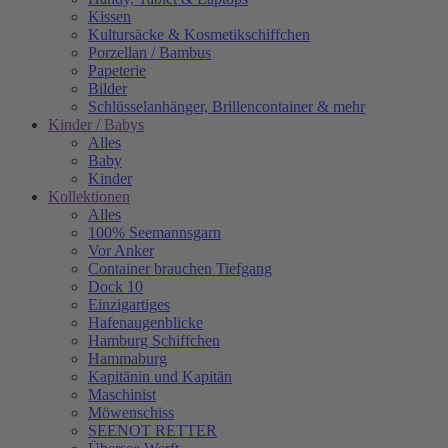
Kissen
Kultursäcke & Kosmetikschiffchen
Porzellan / Bambus
Papeterie
Bilder
Schlüsselanhänger, Brillencontainer & mehr
Kinder / Babys
Alles
Baby
Kinder
Kollektionen
Alles
100% Seemannsgarn
Vor Anker
Container brauchen Tiefgang
Dock 10
Einzigartiges
Hafenaugen­blicke
Hamburg Schiffchen
Hammaburg
Kapitänin und Kapitän
Maschinist
Möwenschiss
SEENOT RETTER