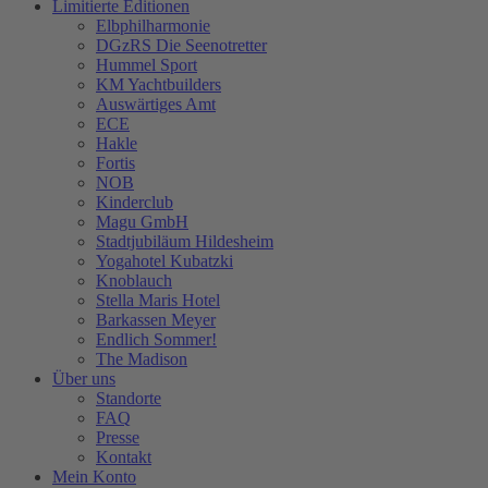
Limitierte Editionen
Elbphilharmonie
DGzRS Die Seenotretter
Hummel Sport
KM Yachtbuilders
Auswärtiges Amt
ECE
Hakle
Fortis
NOB
Kinderclub
Magu GmbH
Stadtjubiläum Hildesheim
Yogahotel Kubatzki
Knoblauch
Stella Maris Hotel
Barkassen Meyer
Endlich Sommer!
The Madison
Über uns
Standorte
FAQ
Presse
Kontakt
Mein Konto