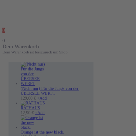
0
0
Dein Warenkorb
Dein Warenkorb ist leer
zurück um Shop
(Nicht nur) Für die Jungs von der
ÜBERSEE WERFT
Dieses
129,00
€
+
Add
Produkt
weist
RATHAUS
mehrere
12,90
€
+
Add
Varianten
auf.
Die
Optionen
Orange ist the new black.