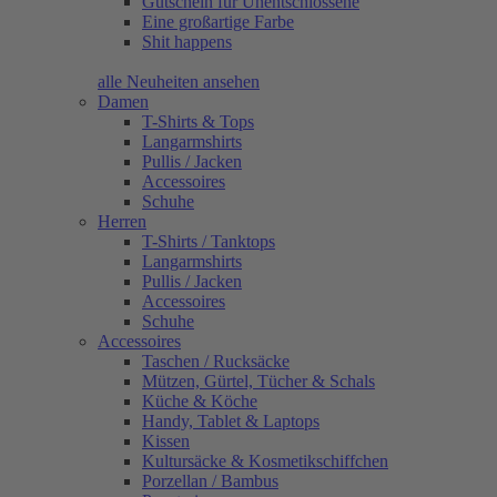
Gutschein für Unentschlossene
Eine großartige Farbe
Shit happens
alle Neuheiten ansehen
Damen
T-Shirts & Tops
Langarmshirts
Pullis / Jacken
Accessoires
Schuhe
Herren
T-Shirts / Tanktops
Langarmshirts
Pullis / Jacken
Accessoires
Schuhe
Accessoires
Taschen / Rucksäcke
Mützen, Gürtel, Tücher & Schals
Küche & Köche
Handy, Tablet & Laptops
Kissen
Kultursäcke & Kosmetikschiffchen
Porzellan / Bambus