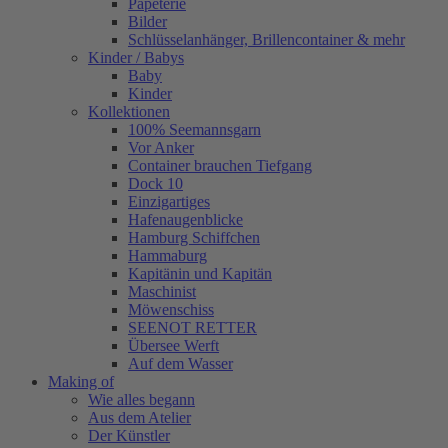
Papeterie
Bilder
Schlüsselanhänger, Brillencontainer & mehr
Kinder / Babys
Baby
Kinder
Kollektionen
100% Seemannsgarn
Vor Anker
Container brauchen Tiefgang
Dock 10
Einzigartiges
Hafenaugen­blicke
Hamburg Schiffchen
Hammaburg
Kapitänin und Kapitän
Maschinist
Möwenschiss
SEENOT RETTER
Übersee Werft
Auf dem Wasser
Making of
Wie alles begann
Aus dem Atelier
Der Künstler