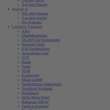
Übersee Werft
Auf dem Wasser
Making of
Wie alles begann
Aus dem Atelier
Der Künstler
Limitierte Editionen
Alles
Elbphilharmonie
DGzRS Die Seenotretter
Hummel Sport
KM Yachtbuilders
Auswärtiges Amt
ECE
Hakle
Fortis
NOB
Kinderclub
Magu GmbH
Stadtjubiläum Hildesheim
Yogahotel Kubatzki
Knoblauch
Stella Maris Hotel
Barkassen Meyer
Endlich Sommer!