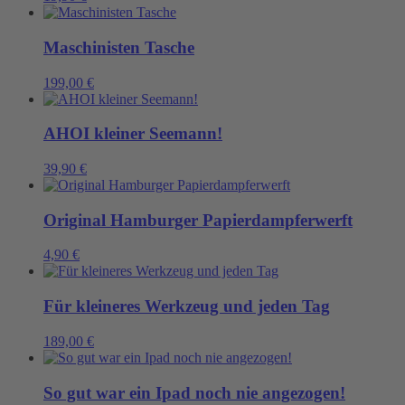
Maschinisten Tasche
199,00
€
AHOI kleiner Seemann!
39,90
€
Original Hamburger Papierdampferwerft
4,90
€
Für kleineres Werkzeug und jeden Tag
189,00
€
So gut war ein Ipad noch nie angezogen!