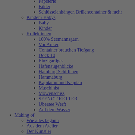
Papeterie
Bilder
Schlüsselanhänger, Brillencontainer & mehr
Kinder / Babys
Baby
Kinder
Kollektionen
100% Seemannsgarn
Vor Anker
Container brauchen Tiefgang
Dock 10
Einzigartiges
Hafenaugen­blicke
Hamburg Schiffchen
Hammaburg
Kapitänin und Kapitän
Maschinist
Möwenschiss
SEENOT RETTER
Übersee Werft
Auf dem Wasser
Making of
Wie alles begann
Aus dem Atelier
Der Künstler