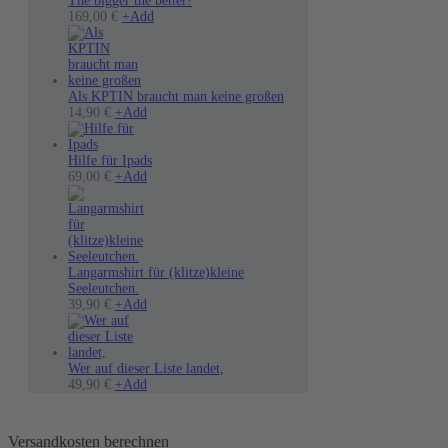
The bigger the better!
169,00
€
+
Add
Als KPTIN braucht man keine großen
14,90
€
+
Add
Hilfe für Ipads
Dieses
69,00
€
+
Add
Produkt
weist
mehrere
Varianten
auf.
Die
Langarmshirt für (klitze)kleine
Optionen
Seeleutchen.
können
Dieses
39,90
€
+
Add
auf
Produkt
der
weist
Produktseite
mehrere
gewählt
Varianten
Wer auf dieser Liste landet,
werden
auf.
49,90
€
+
Add
Die
Optionen
können
Versandkosten berechnen
auf