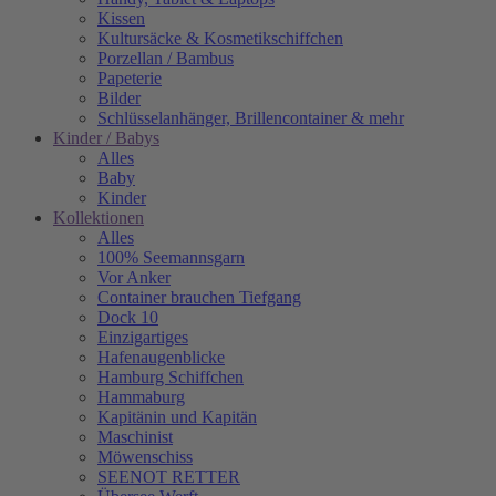
Kissen
Kultursäcke & Kosmetikschiffchen
Porzellan / Bambus
Papeterie
Bilder
Schlüsselanhänger, Brillencontainer & mehr
Kinder / Babys
Alles
Baby
Kinder
Kollektionen
Alles
100% Seemannsgarn
Vor Anker
Container brauchen Tiefgang
Dock 10
Einzigartiges
Hafenaugen­blicke
Hamburg Schiffchen
Hammaburg
Kapitänin und Kapitän
Maschinist
Möwenschiss
SEENOT RETTER