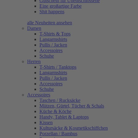
Gutschein für Unentschlossene
Eine großartige Farbe
Shit happens
alle Neuheiten ansehen
Damen
T-Shirts & Tops
Langarmshirts
Pullis / Jacken
Accessoires
Schuhe
Herren
T-Shirts / Tanktops
Langarmshirts
Pullis / Jacken
Accessoires
Schuhe
Accessoires
Taschen / Rucksäcke
Mützen, Gürtel, Tücher & Schals
Küche & Köche
Handy, Tablet & Laptops
Kissen
Kultursäcke & Kosmetikschiffchen
Porzellan / Bambus