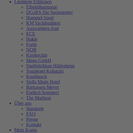
Limitierte Editionen
Elbphilharmonie
DGzRS Die Seenotretter
Hummel Sport
KM Yachtbuilders
Auswärtiges Amt
ECE
Hakle
Fortis
NOB
Kinderclub
Magu GmbH
Stadtjubiläum Hildesheim
Yogahotel Kubatzki
Knoblauch
Stella Maris Hotel
Barkassen Meyer
Endlich Sommer!
The Madison
Über uns
Standorte
FAQ
Presse
Kontakt
Mein Konto