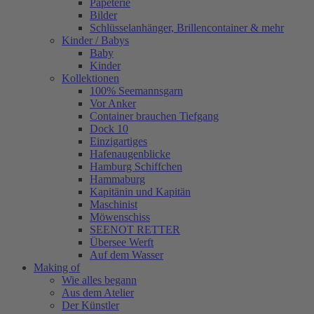
Papeterie
Bilder
Schlüsselanhänger, Brillencontainer & mehr
Kinder / Babys
Baby
Kinder
Kollektionen
100% Seemannsgarn
Vor Anker
Container brauchen Tiefgang
Dock 10
Einzigartiges
Hafenaugen­blicke
Hamburg Schiffchen
Hammaburg
Kapitänin und Kapitän
Maschinist
Möwenschiss
SEENOT RETTER
Übersee Werft
Auf dem Wasser
Making of
Wie alles begann
Aus dem Atelier
Der Künstler