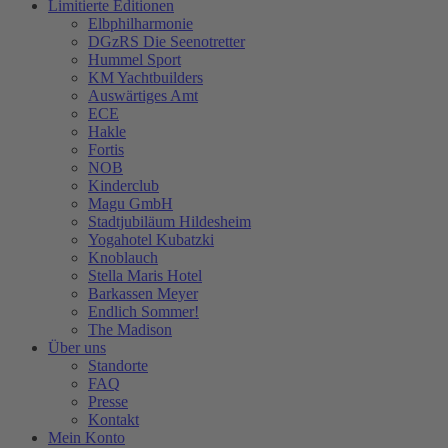
Limitierte Editionen
Elbphilharmonie
DGzRS Die Seenotretter
Hummel Sport
KM Yachtbuilders
Auswärtiges Amt
ECE
Hakle
Fortis
NOB
Kinderclub
Magu GmbH
Stadtjubiläum Hildesheim
Yogahotel Kubatzki
Knoblauch
Stella Maris Hotel
Barkassen Meyer
Endlich Sommer!
The Madison
Über uns
Standorte
FAQ
Presse
Kontakt
Mein Konto