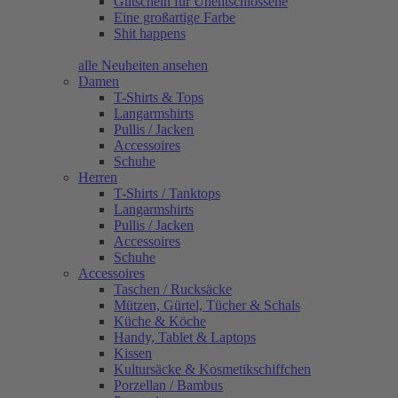
Gutschein für Unentschlossene
Eine großartige Farbe
Shit happens
alle Neuheiten ansehen
Damen
T-Shirts & Tops
Langarmshirts
Pullis / Jacken
Accessoires
Schuhe
Herren
T-Shirts / Tanktops
Langarmshirts
Pullis / Jacken
Accessoires
Schuhe
Accessoires
Taschen / Rucksäcke
Mützen, Gürtel, Tücher & Schals
Küche & Köche
Handy, Tablet & Laptops
Kissen
Kultursäcke & Kosmetikschiffchen
Porzellan / Bambus