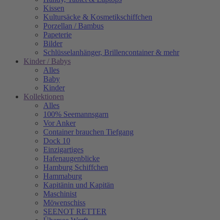
Kissen
Kultursäcke & Kosmetikschiffchen
Porzellan / Bambus
Papeterie
Bilder
Schlüsselanhänger, Brillencontainer & mehr
Kinder / Babys
Alles
Baby
Kinder
Kollektionen
Alles
100% Seemannsgarn
Vor Anker
Container brauchen Tiefgang
Dock 10
Einzigartiges
Hafenaugen­blicke
Hamburg Schiffchen
Hammaburg
Kapitänin und Kapitän
Maschinist
Möwenschiss
SEENOT RETTER