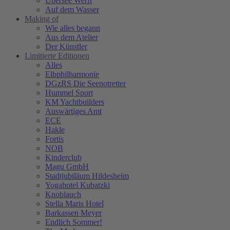
Übersee Werft
Auf dem Wasser
Making of
Wie alles begann
Aus dem Atelier
Der Künstler
Limitierte Editionen
Alles
Elbphilharmonie
DGzRS Die Seenotretter
Hummel Sport
KM Yachtbuilders
Auswärtiges Amt
ECE
Hakle
Fortis
NOB
Kinderclub
Magu GmbH
Stadtjubiläum Hildesheim
Yogahotel Kubatzki
Knoblauch
Stella Maris Hotel
Barkassen Meyer
Endlich Sommer!