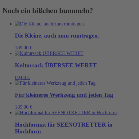
die
Elbe
Noch ein bißchen bummeln?
Menge
Die Kleine, auch zum rumtragen.
189,00
€
Kultursack ÜBERSEE WERFT
69,00
€
Für kleineres Werkzeug und jeden Tag
189,00
€
Hochformat für SEENOTRETTER in
Hochform