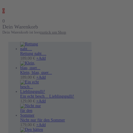
0
0
Dein Warenkorb
Dein Warenkorb ist leer
zurück um Shop
Rettung naht....
Dieses
189,00
€
+
Add
Produkt
weist
mehrere
Klein, blau, quer...
Varianten
189,00
€
+
Add
auf.
Die
Optionen
können
Ein echt besch... Lieblingspulli!
auf
Dieses
129,00
€
+
Add
der
Produkt
Produktseite
weist
gewählt
mehrere
werden
Varianten
Nicht nur für den Sommer
auf.
Dieses
179,00
€
+
Add
Die
Produkt