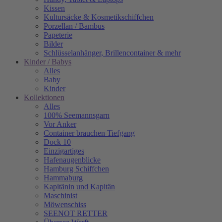
Kissen
Kultursäcke & Kosmetikschiffchen
Porzellan / Bambus
Papeterie
Bilder
Schlüsselanhänger, Brillencontainer & mehr
Kinder / Babys
Alles
Baby
Kinder
Kollektionen
Alles
100% Seemannsgarn
Vor Anker
Container brauchen Tiefgang
Dock 10
Einzigartiges
Hafenaugen­blicke
Hamburg Schiffchen
Hammaburg
Kapitänin und Kapitän
Maschinist
Möwenschiss
SEENOT RETTER