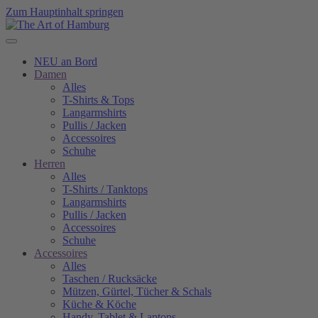
Zum Hauptinhalt springen
NEU an Bord
Damen
Alles
T-Shirts & Tops
Langarmshirts
Pullis / Jacken
Accessoires
Schuhe
Herren
Alles
T-Shirts / Tanktops
Langarmshirts
Pullis / Jacken
Accessoires
Schuhe
Accessoires
Alles
Taschen / Rucksäcke
Mützen, Gürtel, Tücher & Schals
Küche & Köche
Handy, Tablet & Laptops