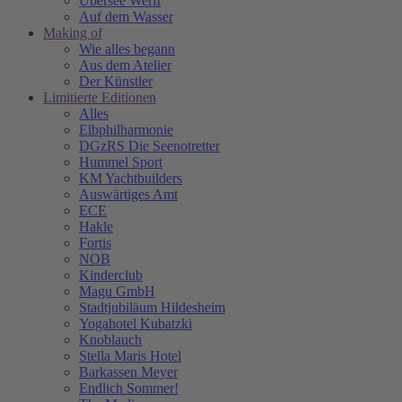
Übersee Werft
Auf dem Wasser
Making of
Wie alles begann
Aus dem Atelier
Der Künstler
Limitierte Editionen
Alles
Elbphilharmonie
DGzRS Die Seenotretter
Hummel Sport
KM Yachtbuilders
Auswärtiges Amt
ECE
Hakle
Fortis
NOB
Kinderclub
Magu GmbH
Stadtjubiläum Hildesheim
Yogahotel Kubatzki
Knoblauch
Stella Maris Hotel
Barkassen Meyer
Endlich Sommer!