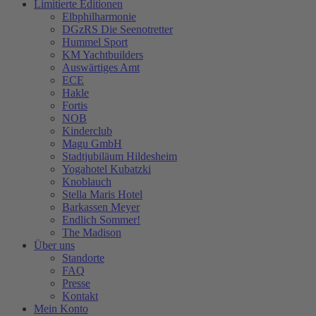
Limitierte Editionen
Elbphilharmonie
DGzRS Die Seenotretter
Hummel Sport
KM Yachtbuilders
Auswärtiges Amt
ECE
Hakle
Fortis
NOB
Kinderclub
Magu GmbH
Stadtjubiläum Hildesheim
Yogahotel Kubatzki
Knoblauch
Stella Maris Hotel
Barkassen Meyer
Endlich Sommer!
The Madison
Über uns
Standorte
FAQ
Presse
Kontakt
Mein Konto