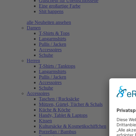
Gutschein für Unentschlossene
Eine großartige Farbe
Shit happens
alle Neuheiten ansehen
Damen
T-Shirts & Tops
Langarmshirts
Pullis / Jacken
Accessoires
Schuhe
Herren
T-Shirts / Tanktops
Langarmshirts
Pullis / Jacken
Accessoires
Schuhe
Accessoires
Taschen / Rucksäcke
Mützen, Gürtel, Tücher & Schals
Küche & Köche
Handy, Tablet & Laptops
Kissen
Kultursäcke & Kosmetikschiffchen
Porzellan / Bambus