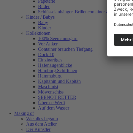
Papeterie
Bilder
Schlüsselanhänger, Brillencontainer & mehr
Kinder / Babys
Baby
Kinder
Kollektionen
100% Seemannsgarn
Vor Anker
Container brauchen Tiefgang
Dock 10
Einzigartiges
Hafenaugen­blicke
Hamburg Schiffchen
Hammaburg
Kapitänin und Kapitän
Maschinist
Möwenschiss
SEENOT RETTER
Übersee Werft
Auf dem Wasser
Making of
Wie alles begann
Aus dem Atelier
Der Künstler