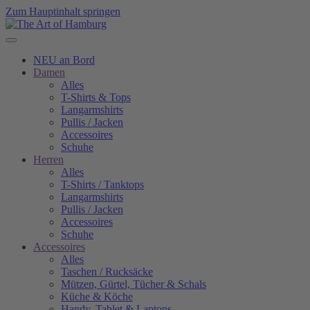
Zum Hauptinhalt springen
NEU an Bord
Damen
Alles
T-Shirts & Tops
Langarmshirts
Pullis / Jacken
Accessoires
Schuhe
Herren
Alles
T-Shirts / Tanktops
Langarmshirts
Pullis / Jacken
Accessoires
Schuhe
Accessoires
Alles
Taschen / Rucksäcke
Mützen, Gürtel, Tücher & Schals
Küche & Köche
Handy, Tablet & Laptops