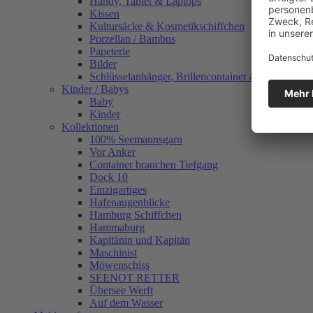
Handy, Tablet & Laptops
Kissen
Kultursäcke & Kosmetikschiffchen
Porzellan / Bambus
Papeterie
Bilder
Schlüsselanhänger, Brillencontainer & mehr
Kinder / Babys
Baby
Kinder
Kollektionen
100% Seemannsgarn
Vor Anker
Container brauchen Tiefgang
Dock 10
Einzigartiges
Hafenaugen­blicke
Hamburg Schiffchen
Hammaburg
Kapitänin und Kapitän
Maschinist
Möwenschiss
SEENOT RETTER
Übersee Werft
Auf dem Wasser