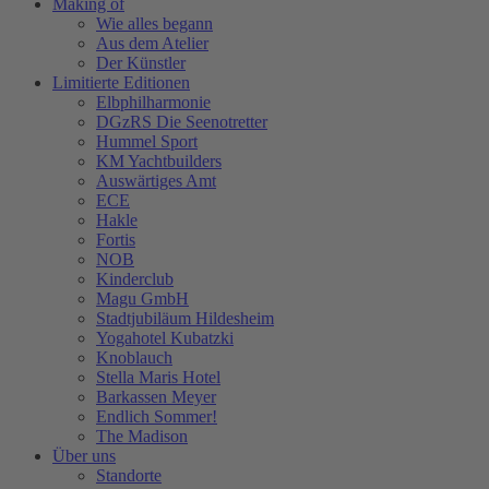
Making of
Wie alles begann
Aus dem Atelier
Der Künstler
Limitierte Editionen
Elbphilharmonie
DGzRS Die Seenotretter
Hummel Sport
KM Yachtbuilders
Auswärtiges Amt
ECE
Hakle
Fortis
NOB
Kinderclub
Magu GmbH
Stadtjubiläum Hildesheim
Yogahotel Kubatzki
Knoblauch
Stella Maris Hotel
Barkassen Meyer
Endlich Sommer!
The Madison
Über uns
Standorte