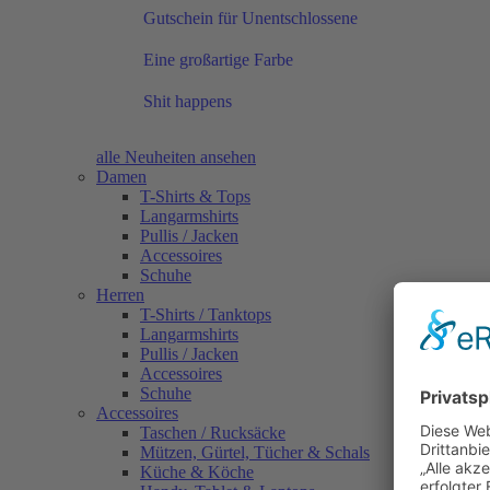
Gutschein für Unentschlossene
Eine großartige Farbe
Shit happens
alle Neuheiten ansehen
Damen
T-Shirts & Tops
Langarmshirts
Pullis / Jacken
Accessoires
Schuhe
Herren
T-Shirts / Tanktops
Langarmshirts
Pullis / Jacken
Accessoires
Schuhe
Accessoires
Taschen / Rucksäcke
Mützen, Gürtel, Tücher & Schals
Küche & Köche