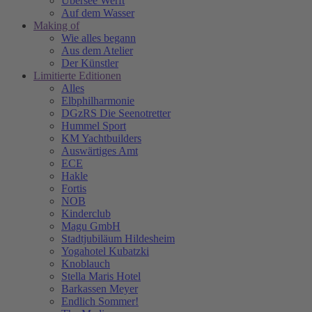
Übersee Werft
Auf dem Wasser
Making of
Wie alles begann
Aus dem Atelier
Der Künstler
Limitierte Editionen
Alles
Elbphilharmonie
DGzRS Die Seenotretter
Hummel Sport
KM Yachtbuilders
Auswärtiges Amt
ECE
Hakle
Fortis
NOB
Kinderclub
Magu GmbH
Stadtjubiläum Hildesheim
Yogahotel Kubatzki
Knoblauch
Stella Maris Hotel
Barkassen Meyer
Endlich Sommer!