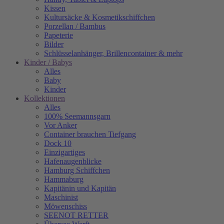
Kissen
Kultursäcke & Kosmetikschiffchen
Porzellan / Bambus
Papeterie
Bilder
Schlüsselanhänger, Brillencontainer & mehr
Kinder / Babys
Alles
Baby
Kinder
Kollektionen
Alles
100% Seemannsgarn
Vor Anker
Container brauchen Tiefgang
Dock 10
Einzigartiges
Hafenaugen­blicke
Hamburg Schiffchen
Hammaburg
Kapitänin und Kapitän
Maschinist
Möwenschiss
SEENOT RETTER