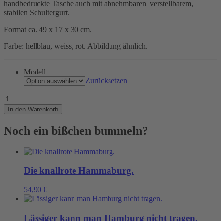
handbedruckte Tasche auch mit abnehmbaren, verstellbarem,
stabilen Schultergurt.
Format ca. 49 x 17 x 30 cm.
Farbe: hellblau, weiss, rot. Abbildung ähnlich.
Modell
Zurücksetzen
Wie
wäre
In den Warenkorb
es
mit
Noch ein bißchen bummeln?
einer
Reise
auf
einem
Containerschiff?
Die knallrote Hammaburg.
Menge
54,90
€
Lässiger kann man Hamburg nicht tragen.