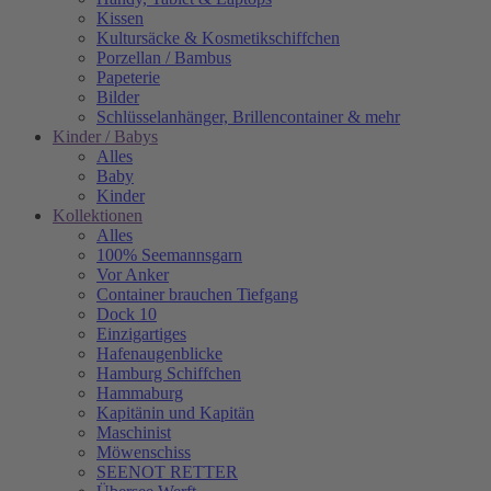
Kissen
Kultursäcke & Kosmetikschiffchen
Porzellan / Bambus
Papeterie
Bilder
Schlüsselanhänger, Brillencontainer & mehr
Kinder / Babys
Alles
Baby
Kinder
Kollektionen
Alles
100% Seemannsgarn
Vor Anker
Container brauchen Tiefgang
Dock 10
Einzigartiges
Hafenaugen­blicke
Hamburg Schiffchen
Hammaburg
Kapitänin und Kapitän
Maschinist
Möwenschiss
SEENOT RETTER