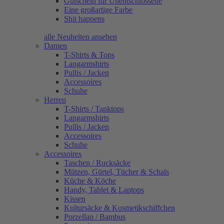
Gutschein für Unentschlossene
Eine großartige Farbe
Shit happens
alle Neuheiten ansehen
Damen
T-Shirts & Tops
Langarmshirts
Pullis / Jacken
Accessoires
Schuhe
Herren
T-Shirts / Tanktops
Langarmshirts
Pullis / Jacken
Accessoires
Schuhe
Accessoires
Taschen / Rucksäcke
Mützen, Gürtel, Tücher & Schals
Küche & Köche
Handy, Tablet & Laptops
Kissen
Kultursäcke & Kosmetikschiffchen
Porzellan / Bambus