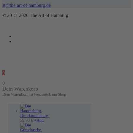
st@the-art-of-hamburg.de
© 2015–2026 The Art of Hamburg
0
0
Dein Warenkorb
Dein Warenkorb ist leer
zurück um Shop
Die Hammaburg.
Dieses
59,90
€
+
Add
Produkt
weist