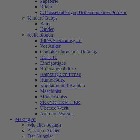
Papeterie
Bilder
Schlüsselanhänger, Brillencontainer & mehr
Kinder / Babys
Baby
Kinder
Kollektionen
100% Seemannsgarn
Vor Anker
Container brauchen Tiefgang
Dock 10
Einzigartiges
Hafenaugen­blicke
Hamburg Schiffchen
Hammaburg
Kapitänin und Kapitän
Maschinist
Möwenschiss
SEENOT RETTER
Übersee Werft
Auf dem Wasser
Making of
Wie alles begann
Aus dem Atelier
Der Künstler