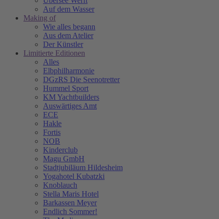
Übersee Werft
Auf dem Wasser
Making of
Wie alles begann
Aus dem Atelier
Der Künstler
Limitierte Editionen
Alles
Elbphilharmonie
DGzRS Die Seenotretter
Hummel Sport
KM Yachtbuilders
Auswärtiges Amt
ECE
Hakle
Fortis
NOB
Kinderclub
Magu GmbH
Stadtjubiläum Hildesheim
Yogahotel Kubatzki
Knoblauch
Stella Maris Hotel
Barkassen Meyer
Endlich Sommer!