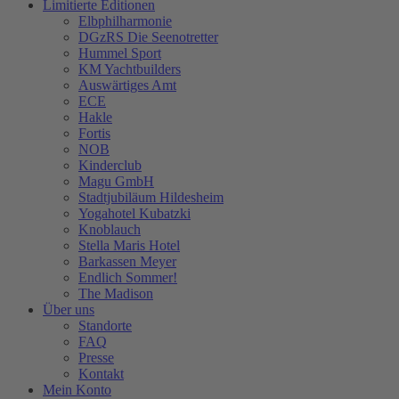
Limitierte Editionen
Elbphilharmonie
DGzRS Die Seenotretter
Hummel Sport
KM Yachtbuilders
Auswärtiges Amt
ECE
Hakle
Fortis
NOB
Kinderclub
Magu GmbH
Stadtjubiläum Hildesheim
Yogahotel Kubatzki
Knoblauch
Stella Maris Hotel
Barkassen Meyer
Endlich Sommer!
The Madison
Über uns
Standorte
FAQ
Presse
Kontakt
Mein Konto