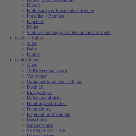
Kissen
Kultursäcke & Kosmetikschiffchen
Porzellan / Bambus
Papeterie
Bilder
Schlüsselanhänger, Brillencontainer & mehr
Kinder / Babys
Alles
Baby
Kinder
Kollektionen
Alles
100% Seemannsgarn
Vor Anker
Container brauchen Tiefgang
Dock 10
Einzigartiges
Hafenaugen­blicke
Hamburg Schiffchen
Hammaburg
Kapitänin und Kapitän
Maschinist
Möwenschiss
SEENOT RETTER