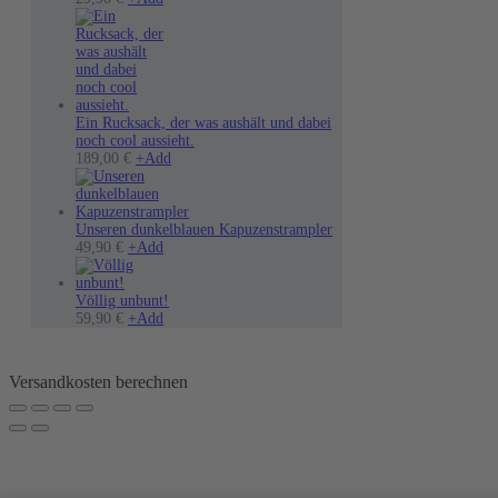
Produkt
weist
mehrere
Varianten
auf.
Die
Optionen
Ein Rucksack, der was aushält und dabei
können
noch cool aussieht.
auf
189,00
€
+
Add
der
Produktseite
gewählt
werden
Unseren dunkelblauen Kapuzenstrampler
Dieses
49,90
€
+
Add
Produkt
weist
mehrere
Völlig unbunt!
Varianten
Dieses
59,90
€
+
Add
auf.
Produkt
Die
weist
Optionen
mehrere
Versandkosten berechnen
können
Varianten
auf
auf.
der
Die
Produktseite
Optionen
gewählt
können
werden
auf
der