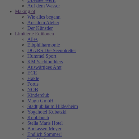
Übersee Werft
Auf dem Wasser
Making of
Wie alles begann
Aus dem Atelier
Der Künstler
Limitierte Editionen
Alles
Elbphilharmonie
DGzRS Die Seenotretter
Hummel Sport
KM Yachtbuilders
Auswärtiges Amt
ECE
Hakle
Fortis
NOB
Kinderclub
Magu GmbH
Stadtjubiläum Hildesheim
Yogahotel Kubatzki
Knoblauch
Stella Maris Hotel
Barkassen Meyer
Endlich Sommer!