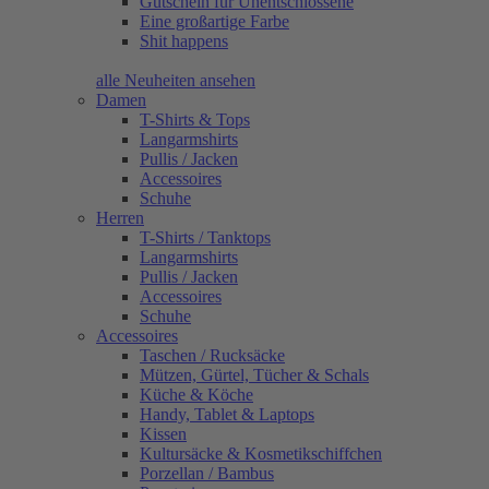
Gutschein für Unentschlossene
Eine großartige Farbe
Shit happens
alle Neuheiten ansehen
Damen
T-Shirts & Tops
Langarmshirts
Pullis / Jacken
Accessoires
Schuhe
Herren
T-Shirts / Tanktops
Langarmshirts
Pullis / Jacken
Accessoires
Schuhe
Accessoires
Taschen / Rucksäcke
Mützen, Gürtel, Tücher & Schals
Küche & Köche
Handy, Tablet & Laptops
Kissen
Kultursäcke & Kosmetikschiffchen
Porzellan / Bambus