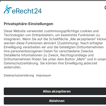
Produktseite
gewählt
werden