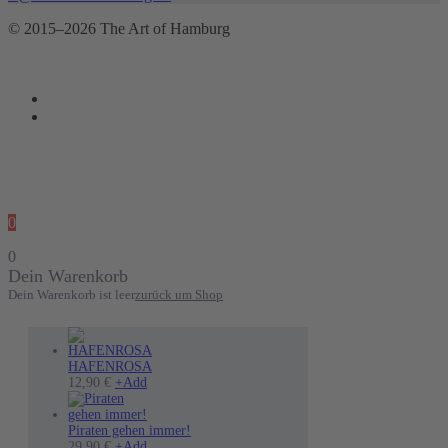
© 2015–2026 The Art of Hamburg
0
0
Dein Warenkorb
Dein Warenkorb ist leer
zurück um Shop
HAFENROSA
12,90
€
+
Add
Piraten gehen immer!
Dieses
29,90
€
+
Add