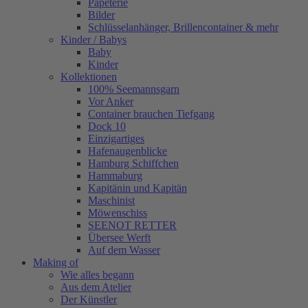
Papeterie
Bilder
Schlüsselanhänger, Brillencontainer & mehr
Kinder / Babys
Baby
Kinder
Kollektionen
100% Seemannsgarn
Vor Anker
Container brauchen Tiefgang
Dock 10
Einzigartiges
Hafenaugen­blicke
Hamburg Schiffchen
Hammaburg
Kapitänin und Kapitän
Maschinist
Möwenschiss
SEENOT RETTER
Übersee Werft
Auf dem Wasser
Making of
Wie alles begann
Aus dem Atelier
Der Künstler