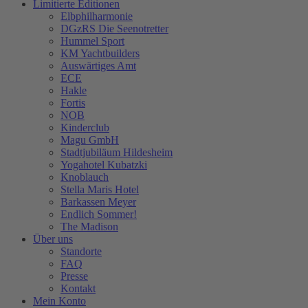
Limitierte Editionen
Elbphilharmonie
DGzRS Die Seenotretter
Hummel Sport
KM Yachtbuilders
Auswärtiges Amt
ECE
Hakle
Fortis
NOB
Kinderclub
Magu GmbH
Stadtjubiläum Hildesheim
Yogahotel Kubatzki
Knoblauch
Stella Maris Hotel
Barkassen Meyer
Endlich Sommer!
The Madison
Über uns
Standorte
FAQ
Presse
Kontakt
Mein Konto