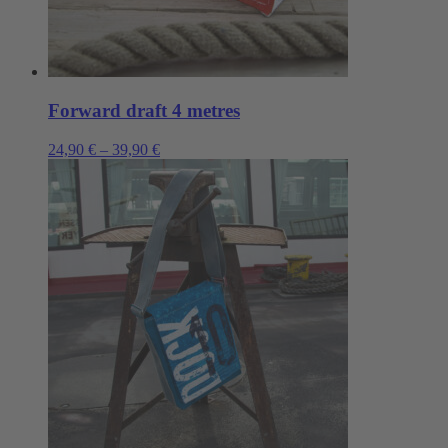
Forward draft 4 metres
24,90
€
–
39,90
€