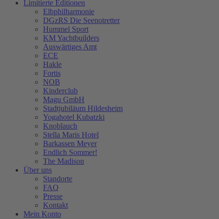
Limitierte Editionen
Elbphilharmonie
DGzRS Die Seenotretter
Hummel Sport
KM Yachtbuilders
Auswärtiges Amt
ECE
Hakle
Fortis
NOB
Kinderclub
Magu GmbH
Stadtjubiläum Hildesheim
Yogahotel Kubatzki
Knoblauch
Stella Maris Hotel
Barkassen Meyer
Endlich Sommer!
The Madison
Über uns
Standorte
FAQ
Presse
Kontakt
Mein Konto