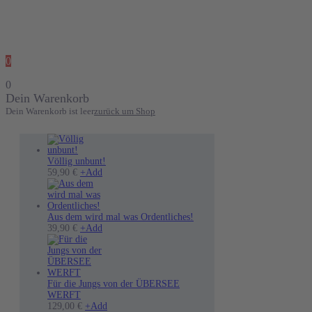
0
0
Dein Warenkorb
Dein Warenkorb ist leer
zurück um Shop
Völlig unbunt!
Dieses
59,90
€
+
Add
Produkt
weist
mehrere
Varianten
Aus dem wird mal was Ordentliches!
auf.
Dieses
39,90
€
+
Add
Die
Produkt
Optionen
weist
können
mehrere
auf
Varianten
der
auf.
Für die Jungs von der ÜBERSEE
Produktseite
Die
WERFT
gewählt
Optionen
Dieses
129,00
€
+
Add