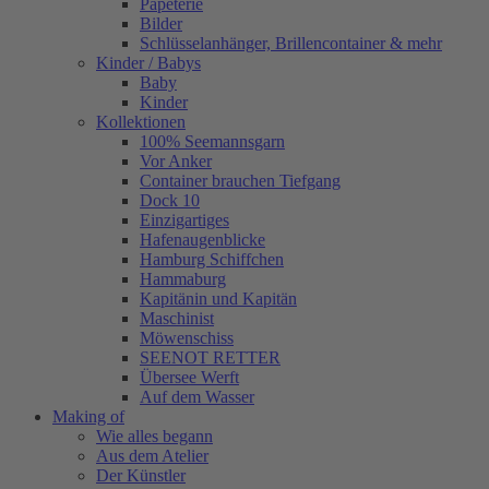
Papeterie
Bilder
Schlüsselanhänger, Brillencontainer & mehr
Kinder / Babys
Baby
Kinder
Kollektionen
100% Seemannsgarn
Vor Anker
Container brauchen Tiefgang
Dock 10
Einzigartiges
Hafenaugen­blicke
Hamburg Schiffchen
Hammaburg
Kapitänin und Kapitän
Maschinist
Möwenschiss
SEENOT RETTER
Übersee Werft
Auf dem Wasser
Making of
Wie alles begann
Aus dem Atelier
Der Künstler