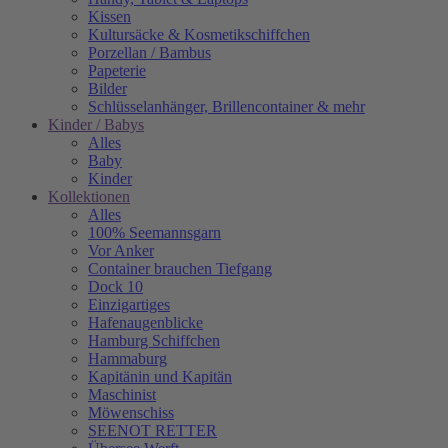
Kissen
Kultursäcke & Kosmetikschiffchen
Porzellan / Bambus
Papeterie
Bilder
Schlüsselanhänger, Brillencontainer & mehr
Kinder / Babys
Alles
Baby
Kinder
Kollektionen
Alles
100% Seemannsgarn
Vor Anker
Container brauchen Tiefgang
Dock 10
Einzigartiges
Hafenaugen­blicke
Hamburg Schiffchen
Hammaburg
Kapitänin und Kapitän
Maschinist
Möwenschiss
SEENOT RETTER