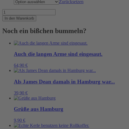
Zurücksetzen
Für
den
In den Warenkorb
KPTN
gibts
Noch ein bißchen bummeln?
jetzt
was
auf
die
Ohren
Auch die langen Arme sind eingesaut.
Menge
64,90
€
Als James Dean damals in Hamburg war...
39,90
€
Grüße aus Hamburg
9,90
€