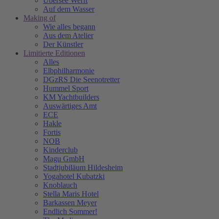
Übersee Werft
Auf dem Wasser
Making of
Wie alles begann
Aus dem Atelier
Der Künstler
Limitierte Editionen
Alles
Elbphilharmonie
DGzRS Die Seenotretter
Hummel Sport
KM Yachtbuilders
Auswärtiges Amt
ECE
Hakle
Fortis
NOB
Kinderclub
Magu GmbH
Stadtjubiläum Hildesheim
Yogahotel Kubatzki
Knoblauch
Stella Maris Hotel
Barkassen Meyer
Endlich Sommer!