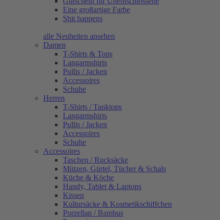
Gutschein für Unentschlossene
Eine großartige Farbe
Shit happens
alle Neuheiten ansehen
Damen
T-Shirts & Tops
Langarmshirts
Pullis / Jacken
Accessoires
Schuhe
Herren
T-Shirts / Tanktops
Langarmshirts
Pullis / Jacken
Accessoires
Schuhe
Accessoires
Taschen / Rucksäcke
Mützen, Gürtel, Tücher & Schals
Küche & Köche
Handy, Tablet & Laptops
Kissen
Kultursäcke & Kosmetikschiffchen
Porzellan / Bambus