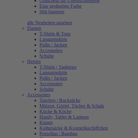
Gutschein für Unentschlossene
Eine großartige Farbe
Shit happens
alle Neuheiten ansehen
Damen
T-Shirts & Tops
Langarmshirts
Pullis / Jacken
Accessoires
Schuhe
Herren
T-Shirts / Tanktops
Langarmshirts
Pullis / Jacken
Accessoires
Schuhe
Accessoires
Taschen / Rucksäcke
Mützen, Gürtel, Tücher & Schals
Küche & Köche
Handy, Tablet & Laptops
Kissen
Kultursäcke & Kosmetikschiffchen
Porzellan / Bambus