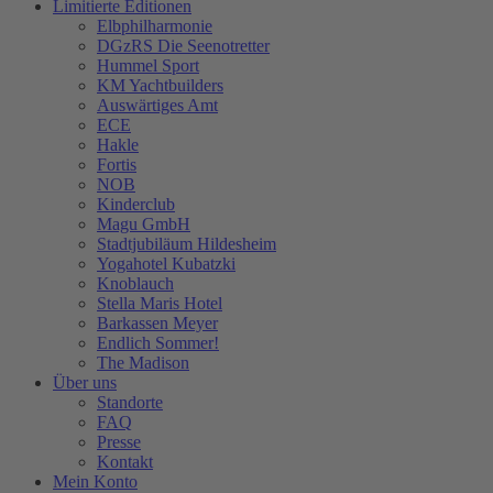
Limitierte Editionen
Elbphilharmonie
DGzRS Die Seenotretter
Hummel Sport
KM Yachtbuilders
Auswärtiges Amt
ECE
Hakle
Fortis
NOB
Kinderclub
Magu GmbH
Stadtjubiläum Hildesheim
Yogahotel Kubatzki
Knoblauch
Stella Maris Hotel
Barkassen Meyer
Endlich Sommer!
The Madison
Über uns
Standorte
FAQ
Presse
Kontakt
Mein Konto