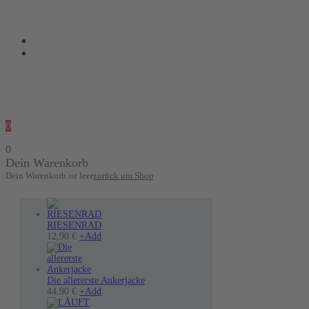
0
0
Dein Warenkorb
Dein Warenkorb ist leer
zurück um Shop
RIESENRAD
12,90
€
+
Add
Die allererste Ankerjacke
Dieses
44,90
€
+
Add
Produkt