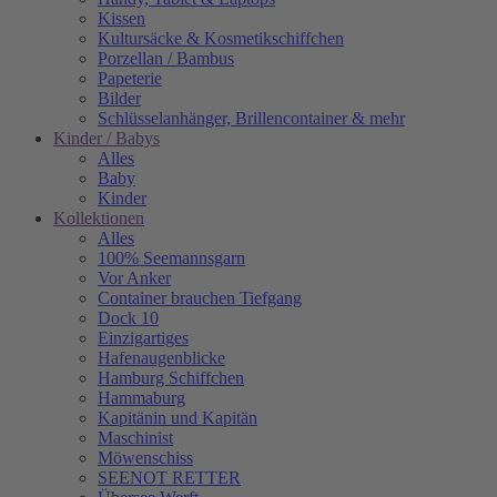
Kissen
Kultursäcke & Kosmetikschiffchen
Porzellan / Bambus
Papeterie
Bilder
Schlüsselanhänger, Brillencontainer & mehr
Kinder / Babys
Alles
Baby
Kinder
Kollektionen
Alles
100% Seemannsgarn
Vor Anker
Container brauchen Tiefgang
Dock 10
Einzigartiges
Hafenaugen­blicke
Hamburg Schiffchen
Hammaburg
Kapitänin und Kapitän
Maschinist
Möwenschiss
SEENOT RETTER