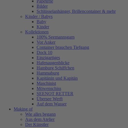
Papeterie
Bilder
Schlüsselanhänger, Brillencontainer & mehr
Kinder / Babys
Baby
Kinder
Kollektionen
100% Seemannsgarn
Vor Anker
Container brauchen Tiefgang
Dock 10
Einzigartiges
Hafenaugen­blicke
Hamburg Schiffchen
Hammaburg
Kapitänin und Kapitän
Maschinist
Möwenschiss
SEENOT RETTER
Übersee Werft
Auf dem Wasser
Making of
Wie alles begann
Aus dem Atelier
Der Künstler