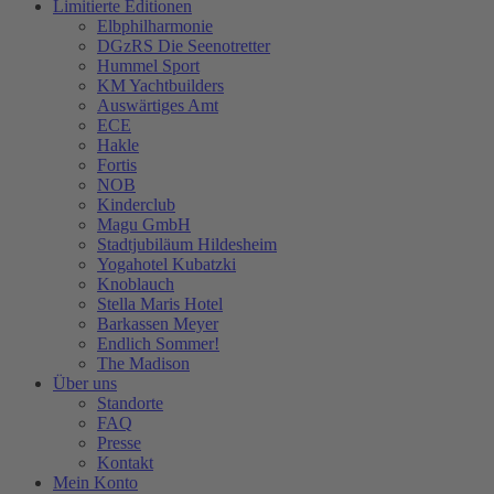
Limitierte Editionen
Elbphilharmonie
DGzRS Die Seenotretter
Hummel Sport
KM Yachtbuilders
Auswärtiges Amt
ECE
Hakle
Fortis
NOB
Kinderclub
Magu GmbH
Stadtjubiläum Hildesheim
Yogahotel Kubatzki
Knoblauch
Stella Maris Hotel
Barkassen Meyer
Endlich Sommer!
The Madison
Über uns
Standorte
FAQ
Presse
Kontakt
Mein Konto