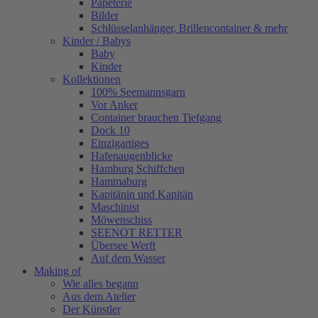
Papeterie
Bilder
Schlüsselanhänger, Brillencontainer & mehr
Kinder / Babys
Baby
Kinder
Kollektionen
100% Seemannsgarn
Vor Anker
Container brauchen Tiefgang
Dock 10
Einzigartiges
Hafenaugen­blicke
Hamburg Schiffchen
Hammaburg
Kapitänin und Kapitän
Maschinist
Möwenschiss
SEENOT RETTER
Übersee Werft
Auf dem Wasser
Making of
Wie alles begann
Aus dem Atelier
Der Künstler