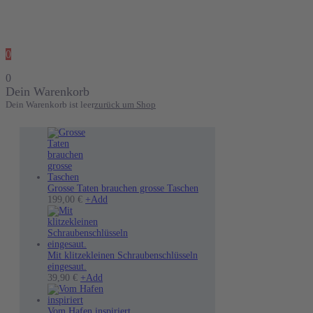
0
0
Dein Warenkorb
Dein Warenkorb ist leer
zurück um Shop
Grosse Taten brauchen grosse Taschen
199,00
€
+
Add
Mit klitzekleinen Schraubenschlüsseln
eingesaut.
Dieses
39,90
€
+
Add
Produkt
weist
mehrere
Vom Hafen inspiriert