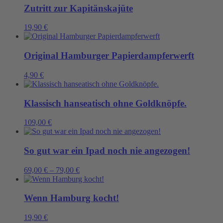
Zutritt zur Kapitänskajüte
19,90
€
Original Hamburger Papierdampferwerft
4,90
€
Klassisch hanseatisch ohne Goldknöpfe.
109,00
€
So gut war ein Ipad noch nie angezogen!
69,00
€
–
79,00
€
Wenn Hamburg kocht!
19,90
€