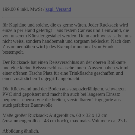
199.00 €
inkl. MwSt /
zzgl. Versand
für Kapitäne und solche, die es gerne wären. Jeder Rucksack wird
einzeln per Hand gefertigt – aus festem Canvas und Leinwand, die
von unserem Künstler gestaltet werden. Denn auch weiss ist bei uns
nicht weiss, sondern handbemalt und sorgsam bekleckst. Nach dem
Zusammennähen wird jedes Exemplar nochmal von Frank
bestempelt.
Der Rucksack hat einen Reissverschluss an der oberen Rollkante
und eine kleine Reissverschlusstasche innen. Aussen haben wir mit
einer offenen Tasche Platz für eine Trinkflasche geschaffen und
einen zusätzlichen Tragegriff angebracht.
Die Rückwand und der Boden aus strapazierfähigem, schwarzen
PVC sind gepolstert und macht ihn auch bei längerem Einsatz
bequem – ebenso wie die breiten, verstellbaren Tragegurte aus
stückgefärbter Baumwolle.
Maße großer Rucksack: Aufgerollt ca. 60 x 32 x 12 cm
(zusammengerollt ca. 48 cm hoch), maximales Volumen: ca. 23 L
Abbildung ähnlich.