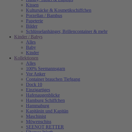
Kissen
Kultursäcke & Kosmetikschiffchen
Porzellan / Bambus
Papeterie
Bilder
Schlüsselanhänger, Brillencontainer & mehr
Kinder / Babys
Alles
Baby
Kinder
Kollektionen
Alles
100% Seemannsgarn
Vor Anker
Container brauchen Tiefgang
Dock 10
Einzigartiges
Hafenaugen­blicke
Hamburg Schiffchen
Hammaburg
Kapitänin und Kapitän
Maschinist
Möwenschiss
SEENOT RETTER