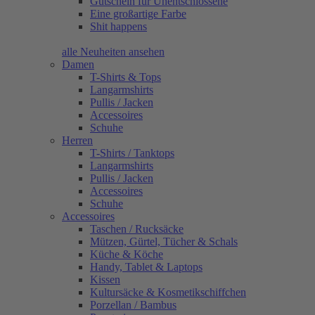
Gutschein für Unentschlossene
Eine großartige Farbe
Shit happens
alle Neuheiten ansehen
Damen
T-Shirts & Tops
Langarmshirts
Pullis / Jacken
Accessoires
Schuhe
Herren
T-Shirts / Tanktops
Langarmshirts
Pullis / Jacken
Accessoires
Schuhe
Accessoires
Taschen / Rucksäcke
Mützen, Gürtel, Tücher & Schals
Küche & Köche
Handy, Tablet & Laptops
Kissen
Kultursäcke & Kosmetikschiffchen
Porzellan / Bambus