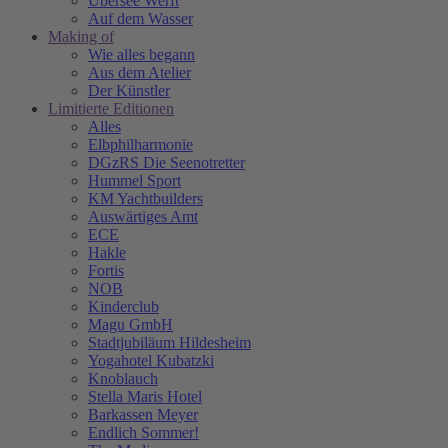
Übersee Werft
Auf dem Wasser
Making of
Wie alles begann
Aus dem Atelier
Der Künstler
Limitierte Editionen
Alles
Elbphilharmonie
DGzRS Die Seenotretter
Hummel Sport
KM Yachtbuilders
Auswärtiges Amt
ECE
Hakle
Fortis
NOB
Kinderclub
Magu GmbH
Stadtjubiläum Hildesheim
Yogahotel Kubatzki
Knoblauch
Stella Maris Hotel
Barkassen Meyer
Endlich Sommer!