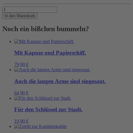
So
eine
In den Warenkorb
Art
Ruckseesack
Noch ein bißchen bummeln?
Menge
Mit Kapuze und Papierschiff.
79,90
€
Auch die langen Arme sind eingesaut.
64,90
€
Für den Schlüssel zur Stadt.
19,90
€