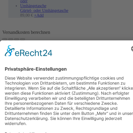
Gürtel- oder Umhängetasche
89,00
€
+
Add
Versandkosten berechnen