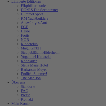
Limitierte Editionen
Elbphilharmonie
DGzRS Die Seenotretter
Hummel Sport
KM Yachtbuilders
Auswärtiges Amt
ECE
Hakle
Fortis
NOB
Kinderclub
Magu GmbH
Stadtjubiläum Hildesheim
Yogahotel Kubatzki
Knoblauch
Stella Maris Hotel
Barkassen Meyer
Endlich Sommer!
The Madison
Über uns
Standorte
FAQ
Presse
Kontakt
Mein Konto