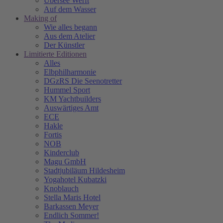
Übersee Werft
Auf dem Wasser
Making of
Wie alles begann
Aus dem Atelier
Der Künstler
Limitierte Editionen
Alles
Elbphilharmonie
DGzRS Die Seenotretter
Hummel Sport
KM Yachtbuilders
Auswärtiges Amt
ECE
Hakle
Fortis
NOB
Kinderclub
Magu GmbH
Stadtjubiläum Hildesheim
Yogahotel Kubatzki
Knoblauch
Stella Maris Hotel
Barkassen Meyer
Endlich Sommer!