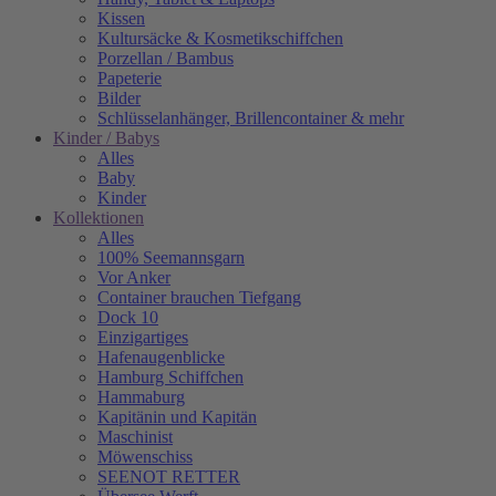
Kissen
Kultursäcke & Kosmetikschiffchen
Porzellan / Bambus
Papeterie
Bilder
Schlüsselanhänger, Brillencontainer & mehr
Kinder / Babys
Alles
Baby
Kinder
Kollektionen
Alles
100% Seemannsgarn
Vor Anker
Container brauchen Tiefgang
Dock 10
Einzigartiges
Hafenaugen­blicke
Hamburg Schiffchen
Hammaburg
Kapitänin und Kapitän
Maschinist
Möwenschiss
SEENOT RETTER