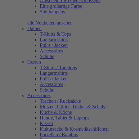
Gutschein für Unentschlossene
Eine großartige Farbe
Shit happens
alle Neuheiten ansehen
Damen
T-Shirts & Tops
Langarmshirts
Pullis / Jacken
Accessoires
Schuhe
Herren
T-Shirts / Tanktops
Langarmshirts
Pullis / Jacken
Accessoires
Schuhe
Accessoires
Taschen / Rucksäcke
Mützen, Gürtel, Tücher & Schals
Küche & Köche
Handy, Tablet & Laptops
Kissen
Kultursäcke & Kosmetikschiffchen
Porzellan / Bambus