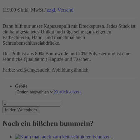
119.00 €
inkl. MwSt /
zzgl. Versand
Dann hilft nur unser Kapuzenpulli mit Dreckspuren. Jedes Stück ist
ein handgestaltetes Unikat und trägt seine ganz eigenen
Farbschlieren, Hand- und manchmal auch
Schraubenschlüsselabdrücke.
Der Pulli ist aus 80% Baumwolle und 20% Polyester und ist eine
sehr dicke Qualität mit Kapuze und Taschen.
Farbe: weiß/eingesudelt, Abbildung ähnlich.
Größe
Zurücksetzen
Wenns
im
In den Warenkorb
Maschinenraum
mal
Noch ein bißchen bummeln?
ungemütlich
ist.
Menge