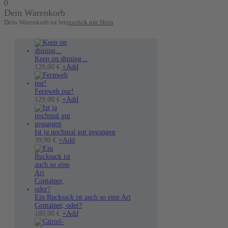
0
Dein Warenkorb
Dein Warenkorb ist leer
zurück um Shop
Keep on shining...
Dieses
129,00
€
+
Add
Produkt
weist
mehrere
Fernweh pur!
Varianten
Dieses
129,00
€
+
Add
auf.
Produkt
Die
weist
Optionen
mehrere
können
Varianten
Ist ja nochmal gut gegangen
auf
auf.
39,90
€
+
Add
der
Die
Produktseite
Optionen
gewählt
können
werden
auf
der
Produktseite
gewählt
Ein Rucksack ist auch so eine Art
werden
Container, oder?
189,00
€
+
Add