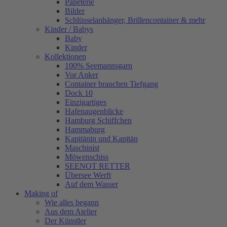
Papeterie
Bilder
Schlüsselanhänger, Brillencontainer & mehr
Kinder / Babys
Baby
Kinder
Kollektionen
100% Seemannsgarn
Vor Anker
Container brauchen Tiefgang
Dock 10
Einzigartiges
Hafenaugen­blicke
Hamburg Schiffchen
Hammaburg
Kapitänin und Kapitän
Maschinist
Möwenschiss
SEENOT RETTER
Übersee Werft
Auf dem Wasser
Making of
Wie alles begann
Aus dem Atelier
Der Künstler