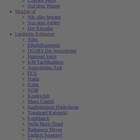
Übersee Werft
Auf dem Wasser
Making of
Wie alles begann
Aus dem Atelier
Der Künstler
Limitierte Editionen
Alles
Elbphilharmonie
DGzRS Die Seenotretter
Hummel Sport
KM Yachtbuilders
Auswärtiges Amt
ECE
Hakle
Fortis
NOB
Kinderclub
Magu GmbH
Stadtjubiläum Hildesheim
Yogahotel Kubatzki
Knoblauch
Stella Maris Hotel
Barkassen Meyer
Endlich Sommer!