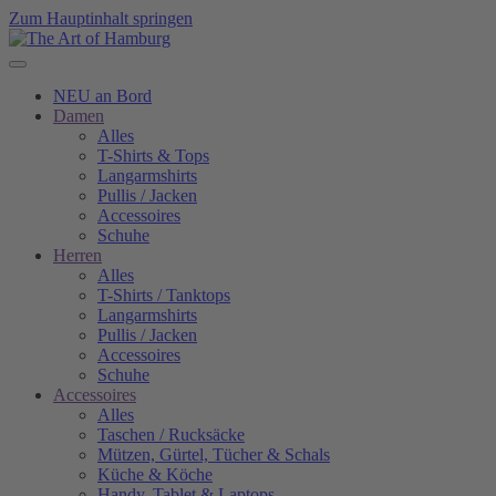
Zum Hauptinhalt springen
NEU an Bord
Damen
Alles
T-Shirts & Tops
Langarmshirts
Pullis / Jacken
Accessoires
Schuhe
Herren
Alles
T-Shirts / Tanktops
Langarmshirts
Pullis / Jacken
Accessoires
Schuhe
Accessoires
Alles
Taschen / Rucksäcke
Mützen, Gürtel, Tücher & Schals
Küche & Köche
Handy, Tablet & Laptops