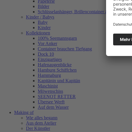
Papeterie
Bilder
Schlüsselanhänger, Brillencontainer & mehr
Kinder / Babys
Baby
Kinder
Kollektionen
100% Seemannsgarn
Vor Anker
Container brauchen Tiefgang
Dock 10
Einzigartiges
Hafenaugen­blicke
Hamburg Schiffchen
Hammaburg
Kapitänin und Kapitän
Maschinist
Möwenschiss
SEENOT RETTER
Übersee Werft
Auf dem Wasser
Making of
Wie alles begann
Aus dem Atelier
Der Künstler