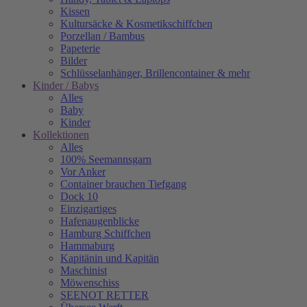
Kissen
Kultursäcke & Kosmetikschiffchen
Porzellan / Bambus
Papeterie
Bilder
Schlüsselanhänger, Brillencontainer & mehr
Kinder / Babys
Alles
Baby
Kinder
Kollektionen
Alles
100% Seemannsgarn
Vor Anker
Container brauchen Tiefgang
Dock 10
Einzigartiges
Hafenaugen­blicke
Hamburg Schiffchen
Hammaburg
Kapitänin und Kapitän
Maschinist
Möwenschiss
SEENOT RETTER