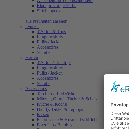
Gutschein für Unentschlossene
Eine großartige Farbe
Shit happens
alle Neuheiten ansehen
Damen
T-Shirts & Tops
Langarmshirts
Pullis / Jacken
Accessoires
Schuhe
Herren
T-Shirts / Tanktops
Langarmshirts
Pullis / Jacken
Accessoires
Schuhe
Accessoires
Taschen / Rucksäcke
Mützen, Gürtel, Tücher & Schals
Küche & Köche
Handy, Tablet & Laptops
Kissen
Kultursäcke & Kosmetikschiffchen
Porzellan / Bambus