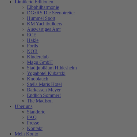
Limitierte Editionen
Elbphilharmonie
DGzRS Die Seenotretter
Hummel Sport
KM Yachtbuilders
Auswärtiges Amt
ECE
Hakle
Fortis
NOB
Kinderclub
Magu GmbH
Stadtjubiläum Hildesheim
Yogahotel Kubatzki
Knoblauch
Stella Maris Hotel
Barkassen Meyer
Endlich Sommer!
The Madison
Über uns
Standorte
FAQ
Presse
Kontakt
Mein Konto