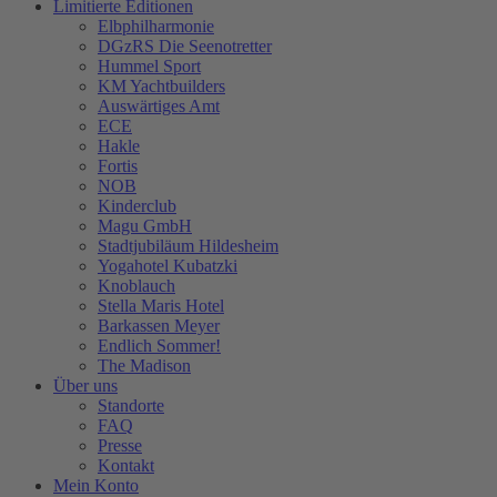
Limitierte Editionen
Elbphilharmonie
DGzRS Die Seenotretter
Hummel Sport
KM Yachtbuilders
Auswärtiges Amt
ECE
Hakle
Fortis
NOB
Kinderclub
Magu GmbH
Stadtjubiläum Hildesheim
Yogahotel Kubatzki
Knoblauch
Stella Maris Hotel
Barkassen Meyer
Endlich Sommer!
The Madison
Über uns
Standorte
FAQ
Presse
Kontakt
Mein Konto