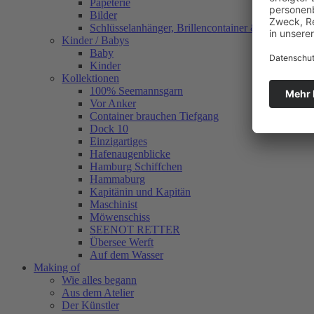
Papeterie
Bilder
Schlüsselanhänger, Brillencontainer & mehr
Kinder / Babys
Baby
Kinder
Kollektionen
100% Seemannsgarn
Vor Anker
Container brauchen Tiefgang
Dock 10
Einzigartiges
Hafenaugen­blicke
Hamburg Schiffchen
Hammaburg
Kapitänin und Kapitän
Maschinist
Möwenschiss
SEENOT RETTER
Übersee Werft
Auf dem Wasser
Making of
Wie alles begann
Aus dem Atelier
Der Künstler