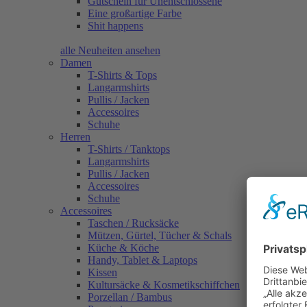
Gutschein für Unentschlossene
Eine großartige Farbe
Shit happens
alle Neuheiten ansehen
Damen
T-Shirts & Tops
Langarmshirts
Pullis / Jacken
Accessoires
Schuhe
Herren
T-Shirts / Tanktops
Langarmshirts
Pullis / Jacken
Accessoires
Schuhe
Accessoires
Taschen / Rucksäcke
Mützen, Gürtel, Tücher & Schals
Küche & Köche
Handy, Tablet & Laptops
Kissen
Kultursäcke & Kosmetikschiffchen
Porzellan / Bambus