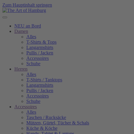
Zum Hauptinhalt springen
NEU an Bord
Damen
Alles
T-Shirts & Tops
Langarmshirts
Pullis / Jacken
Accessoires
Schuhe
Herren
Alles
T-Shirts / Tanktops
Langarmshirts
Pullis / Jacken
Accessoires
Schuhe
Accessoires
Alles
Taschen / Rucksäcke
Mützen, Gürtel, Tücher & Schals
Küche & Köche
Handy, Tablet & Laptops