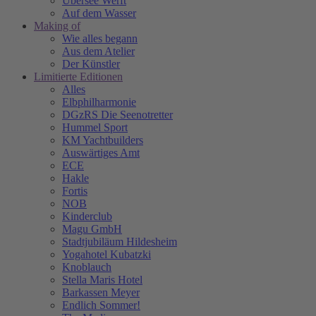
Übersee Werft
Auf dem Wasser
Making of
Wie alles begann
Aus dem Atelier
Der Künstler
Limitierte Editionen
Alles
Elbphilharmonie
DGzRS Die Seenotretter
Hummel Sport
KM Yachtbuilders
Auswärtiges Amt
ECE
Hakle
Fortis
NOB
Kinderclub
Magu GmbH
Stadtjubiläum Hildesheim
Yogahotel Kubatzki
Knoblauch
Stella Maris Hotel
Barkassen Meyer
Endlich Sommer!