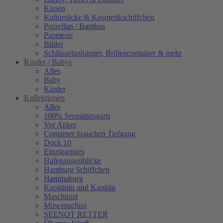
Kissen
Kultursäcke & Kosmetikschiffchen
Porzellan / Bambus
Papeterie
Bilder
Schlüsselanhänger, Brillencontainer & mehr
Kinder / Babys
Alles
Baby
Kinder
Kollektionen
Alles
100% Seemannsgarn
Vor Anker
Container brauchen Tiefgang
Dock 10
Einzigartiges
Hafenaugen­blicke
Hamburg Schiffchen
Hammaburg
Kapitänin und Kapitän
Maschinist
Möwenschiss
SEENOT RETTER