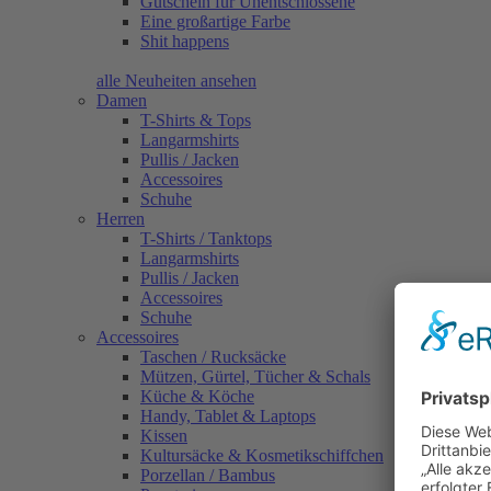
Gutschein für Unentschlossene
Eine großartige Farbe
Shit happens
alle Neuheiten ansehen
Damen
T-Shirts & Tops
Langarmshirts
Pullis / Jacken
Accessoires
Schuhe
Herren
T-Shirts / Tanktops
Langarmshirts
Pullis / Jacken
Accessoires
Schuhe
Accessoires
Taschen / Rucksäcke
Mützen, Gürtel, Tücher & Schals
Küche & Köche
Handy, Tablet & Laptops
Kissen
Kultursäcke & Kosmetikschiffchen
Porzellan / Bambus