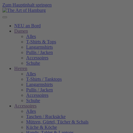
Zum Hauptinhalt springen
NEU an Bord
Damen
Alles
T-Shirts & Tops
Langarmshirts
Pullis / Jacken
Accessoires
Schuhe
Herren
Alles
T-Shirts / Tanktops
Langarmshirts
Pullis / Jacken
Accessoires
Schuhe
Accessoires
Alles
Taschen / Rucksäcke
Mützen, Gürtel, Tücher & Schals
Küche & Köche
Handy, Tablet & Laptops