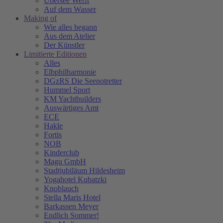
Übersee Werft
Auf dem Wasser
Making of
Wie alles begann
Aus dem Atelier
Der Künstler
Limitierte Editionen
Alles
Elbphilharmonie
DGzRS Die Seenotretter
Hummel Sport
KM Yachtbuilders
Auswärtiges Amt
ECE
Hakle
Fortis
NOB
Kinderclub
Magu GmbH
Stadtjubiläum Hildesheim
Yogahotel Kubatzki
Knoblauch
Stella Maris Hotel
Barkassen Meyer
Endlich Sommer!