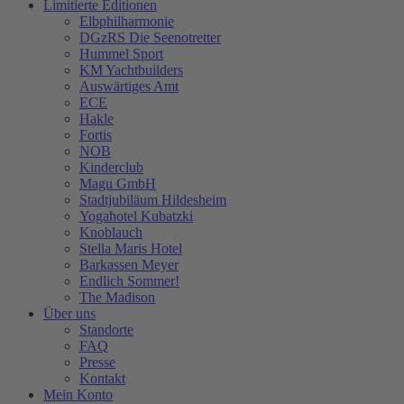
Limitierte Editionen
Elbphilharmonie
DGzRS Die Seenotretter
Hummel Sport
KM Yachtbuilders
Auswärtiges Amt
ECE
Hakle
Fortis
NOB
Kinderclub
Magu GmbH
Stadtjubiläum Hildesheim
Yogahotel Kubatzki
Knoblauch
Stella Maris Hotel
Barkassen Meyer
Endlich Sommer!
The Madison
Über uns
Standorte
FAQ
Presse
Kontakt
Mein Konto