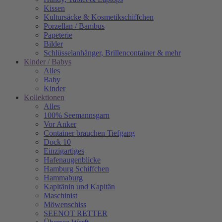
Kissen
Kultursäcke & Kosmetikschiffchen
Porzellan / Bambus
Papeterie
Bilder
Schlüsselanhänger, Brillencontainer & mehr
Kinder / Babys
Alles
Baby
Kinder
Kollektionen
Alles
100% Seemannsgarn
Vor Anker
Container brauchen Tiefgang
Dock 10
Einzigartiges
Hafenaugen­blicke
Hamburg Schiffchen
Hammaburg
Kapitänin und Kapitän
Maschinist
Möwenschiss
SEENOT RETTER