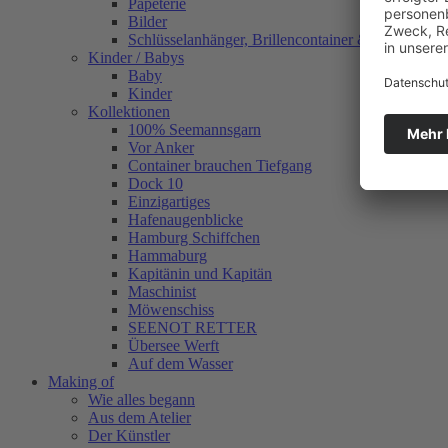
Papeterie
Bilder
Schlüsselanhänger, Brillencontainer & mehr
Kinder / Babys
Baby
Kinder
Kollektionen
100% Seemannsgarn
Vor Anker
Container brauchen Tiefgang
Dock 10
Einzigartiges
Hafenaugen­blicke
Hamburg Schiffchen
Hammaburg
Kapitänin und Kapitän
Maschinist
Möwenschiss
SEENOT RETTER
Übersee Werft
Auf dem Wasser
Making of
Wie alles begann
Aus dem Atelier
Der Künstler