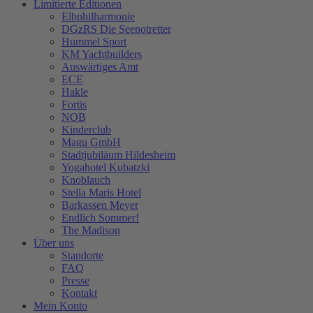
Limitierte Editionen
Elbphilharmonie
DGzRS Die Seenotretter
Hummel Sport
KM Yachtbuilders
Auswärtiges Amt
ECE
Hakle
Fortis
NOB
Kinderclub
Magu GmbH
Stadtjubiläum Hildesheim
Yogahotel Kubatzki
Knoblauch
Stella Maris Hotel
Barkassen Meyer
Endlich Sommer!
The Madison
Über uns
Standorte
FAQ
Presse
Kontakt
Mein Konto