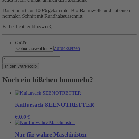
Das Shirt ist aus 100% gekämmter Bio-Baumwolle und hat einen
normalen Schnitt mit Rundhalsausschnitt.
Farbe: heather blue/weiß,
Größe
Zurücksetzen
Jeder
Spitzer
In den Warenkorb
sitzt
da,
Noch ein bißchen bummeln?
wo
er
soll!
Menge
Kultursack SEENOTRETTER
69,00
€
Nur für wahre Maschinisten