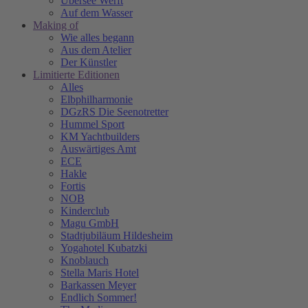
Übersee Werft
Auf dem Wasser
Making of
Wie alles begann
Aus dem Atelier
Der Künstler
Limitierte Editionen
Alles
Elbphilharmonie
DGzRS Die Seenotretter
Hummel Sport
KM Yachtbuilders
Auswärtiges Amt
ECE
Hakle
Fortis
NOB
Kinderclub
Magu GmbH
Stadtjubiläum Hildesheim
Yogahotel Kubatzki
Knoblauch
Stella Maris Hotel
Barkassen Meyer
Endlich Sommer!