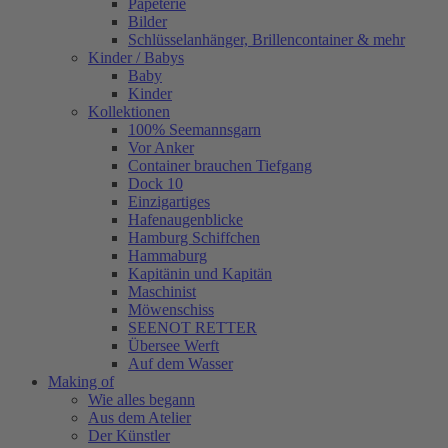
Papeterie
Bilder
Schlüsselanhänger, Brillencontainer & mehr
Kinder / Babys
Baby
Kinder
Kollektionen
100% Seemannsgarn
Vor Anker
Container brauchen Tiefgang
Dock 10
Einzigartiges
Hafenaugen­blicke
Hamburg Schiffchen
Hammaburg
Kapitänin und Kapitän
Maschinist
Möwenschiss
SEENOT RETTER
Übersee Werft
Auf dem Wasser
Making of
Wie alles begann
Aus dem Atelier
Der Künstler