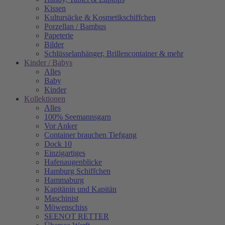
Kissen
Kultursäcke & Kosmetikschiffchen
Porzellan / Bambus
Papeterie
Bilder
Schlüsselanhänger, Brillencontainer & mehr
Kinder / Babys
Alles
Baby
Kinder
Kollektionen
Alles
100% Seemannsgarn
Vor Anker
Container brauchen Tiefgang
Dock 10
Einzigartiges
Hafenaugen­blicke
Hamburg Schiffchen
Hammaburg
Kapitänin und Kapitän
Maschinist
Möwenschiss
SEENOT RETTER