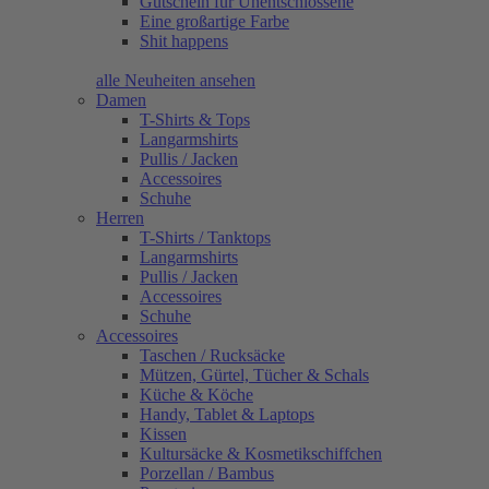
Gutschein für Unentschlossene
Eine großartige Farbe
Shit happens
alle Neuheiten ansehen
Damen
T-Shirts & Tops
Langarmshirts
Pullis / Jacken
Accessoires
Schuhe
Herren
T-Shirts / Tanktops
Langarmshirts
Pullis / Jacken
Accessoires
Schuhe
Accessoires
Taschen / Rucksäcke
Mützen, Gürtel, Tücher & Schals
Küche & Köche
Handy, Tablet & Laptops
Kissen
Kultursäcke & Kosmetikschiffchen
Porzellan / Bambus