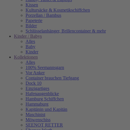
Kissen
Kultursäcke & Kosmetikschiffchen
Porzellan / Bambus
Papeterie
Bilder
Schlüsselanhänger, Brillencontainer & mehr
Kinder / Babys
Alles
Baby
Kinder
Kollektionen
Alles
100% Seemannsgarn
Vor Anker
Container brauchen Tiefgang
Dock 10
Einzigartiges
Hafenaugen­blicke
Hamburg Schiffchen
Hammaburg
Kapitänin und Kapitän
Maschinist
Möwenschiss
SEENOT RETTER