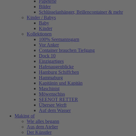
Papeterie
Bilder
Schlüsselanhänger, Brillencontainer & mehr
Kinder / Babys
Baby
Kinder
Kollektionen
100% Seemannsgarn
Vor Anker
Container brauchen Tiefgang
Dock 10
Einzigartiges
Hafenaugen­blicke
Hamburg Schiffchen
Hammaburg
Kapitänin und Kapitän
Maschinist
Möwenschiss
SEENOT RETTER
Übersee Werft
Auf dem Wasser
Making of
Wie alles begann
Aus dem Atelier
Der Künstler