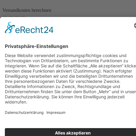
Die
Optionen
Versandkosten berechnen
können
auf
der
Produktseite
gewählt
werden