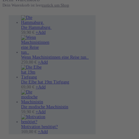
Dein Warenkorb ist leer
zurück um Shop
Die Hammaburg.
Dieses
59,90
€
+
Add
Produkt
weist
mehrere
Varianten
auf.
Wenn Maschinistinnen eine Reise tun..
Die
Dieses
259,00
€
+
Add
Optionen
Produkt
können
weist
auf
mehrere
der
Varianten
Die Elbe hat 19m Tiefgang
Produktseite
auf.
69,00
€
+
Add
gewählt
Die
werden
Optionen
können
auf
Die modische Maschinistin
Dieses
der
59,90
€
+
Add
Produkt
Produktseite
weist
gewählt
mehrere
werden
Motivation benötigt?
Varianten
169,00
€
+
Add
auf.