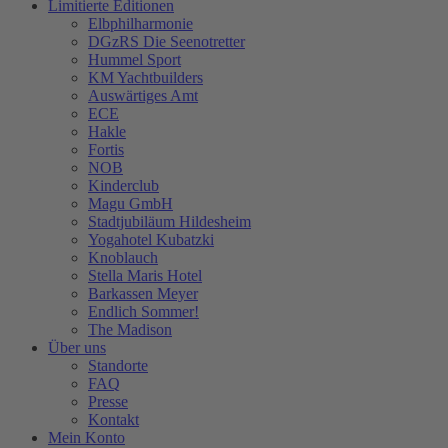
Limitierte Editionen
Elbphilharmonie
DGzRS Die Seenotretter
Hummel Sport
KM Yachtbuilders
Auswärtiges Amt
ECE
Hakle
Fortis
NOB
Kinderclub
Magu GmbH
Stadtjubiläum Hildesheim
Yogahotel Kubatzki
Knoblauch
Stella Maris Hotel
Barkassen Meyer
Endlich Sommer!
The Madison
Über uns
Standorte
FAQ
Presse
Kontakt
Mein Konto