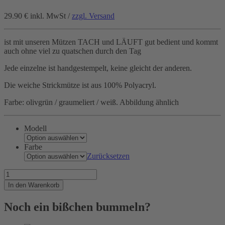
29.90 €
inkl. MwSt /
zzgl. Versand
ist mit unseren Mützen TACH und LÄUFT gut bedient und kommt
auch ohne viel zu quatschen durch den Tag
Jede einzelne ist handgestempelt, keine gleicht der anderen.
Die weiche Strickmütze ist aus 100% Polyacryl.
Farbe: olivgrün / graumeliert / weiß. Abbildung ähnlich
Modell
Farbe
Zurücksetzen
Wer
nicht
In den Warenkorb
gern
viele
Noch ein bißchen bummeln?
Worte
macht