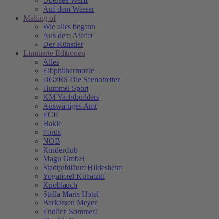
Übersee Werft
Auf dem Wasser
Making of
Wie alles begann
Aus dem Atelier
Der Künstler
Limitierte Editionen
Alles
Elbphilharmonie
DGzRS Die Seenotretter
Hummel Sport
KM Yachtbuilders
Auswärtiges Amt
ECE
Hakle
Fortis
NOB
Kinderclub
Magu GmbH
Stadtjubiläum Hildesheim
Yogahotel Kubatzki
Knoblauch
Stella Maris Hotel
Barkassen Meyer
Endlich Sommer!