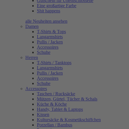
Gutschein für Unentschlossene
Eine großartige Farbe
Shit happens
alle Neuheiten ansehen
Damen
T-Shirts & Tops
Langarmshirts
Pullis / Jacken
Accessoires
Schuhe
Herren
T-Shirts / Tanktops
Langarmshirts
Pullis / Jacken
Accessoires
Schuhe
Accessoires
Taschen / Rucksäcke
Mützen, Gürtel, Tücher & Schals
Küche & Köche
Handy, Tablet & Laptops
Kissen
Kultursäcke & Kosmetikschiffchen
Porzellan / Bambus