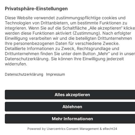
werden
auf
der
Produktseite
gewählt
werden