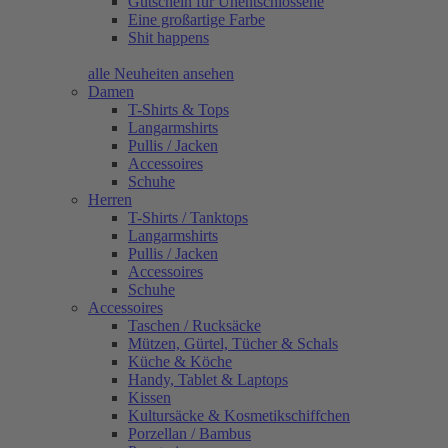
Gutschein für Unentschlossene
Eine großartige Farbe
Shit happens
alle Neuheiten ansehen
Damen
T-Shirts & Tops
Langarmshirts
Pullis / Jacken
Accessoires
Schuhe
Herren
T-Shirts / Tanktops
Langarmshirts
Pullis / Jacken
Accessoires
Schuhe
Accessoires
Taschen / Rucksäcke
Mützen, Gürtel, Tücher & Schals
Küche & Köche
Handy, Tablet & Laptops
Kissen
Kultursäcke & Kosmetikschiffchen
Porzellan / Bambus