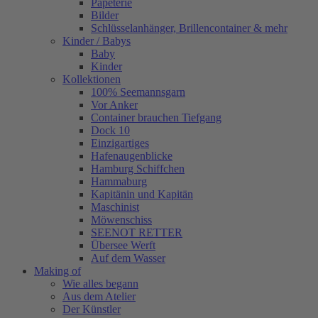
Papeterie
Bilder
Schlüsselanhänger, Brillencontainer & mehr
Kinder / Babys
Baby
Kinder
Kollektionen
100% Seemannsgarn
Vor Anker
Container brauchen Tiefgang
Dock 10
Einzigartiges
Hafenaugen­blicke
Hamburg Schiffchen
Hammaburg
Kapitänin und Kapitän
Maschinist
Möwenschiss
SEENOT RETTER
Übersee Werft
Auf dem Wasser
Making of
Wie alles begann
Aus dem Atelier
Der Künstler