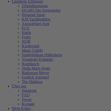
Limitierte Editionen
Elbphilharmonie
DGzRS Die Seenotretter
Hummel Sport
KM Yachtbuilders
Auswärtiges Amt
ECE
Hakle
Fortis
NOB
Kinderclub
Magu GmbH
Stadtjubiläum Hildesheim
Yogahotel Kubatzki
Knoblauch
Stella Maris Hotel
Barkassen Meyer
Endlich Sommer!
The Madison
Über uns
Standorte
FAQ
Presse
Kontakt
Mein Konto