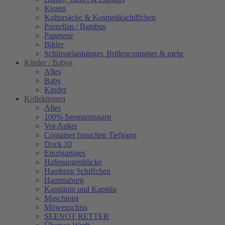
Kissen
Kultursäcke & Kosmetikschiffchen
Porzellan / Bambus
Papeterie
Bilder
Schlüsselanhänger, Brillencontainer & mehr
Kinder / Babys
Alles
Baby
Kinder
Kollektionen
Alles
100% Seemannsgarn
Vor Anker
Container brauchen Tiefgang
Dock 10
Einzigartiges
Hafenaugen­blicke
Hamburg Schiffchen
Hammaburg
Kapitänin und Kapitän
Maschinist
Möwenschiss
SEENOT RETTER