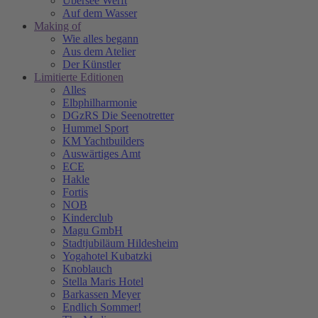
Übersee Werft
Auf dem Wasser
Making of
Wie alles begann
Aus dem Atelier
Der Künstler
Limitierte Editionen
Alles
Elbphilharmonie
DGzRS Die Seenotretter
Hummel Sport
KM Yachtbuilders
Auswärtiges Amt
ECE
Hakle
Fortis
NOB
Kinderclub
Magu GmbH
Stadtjubiläum Hildesheim
Yogahotel Kubatzki
Knoblauch
Stella Maris Hotel
Barkassen Meyer
Endlich Sommer!