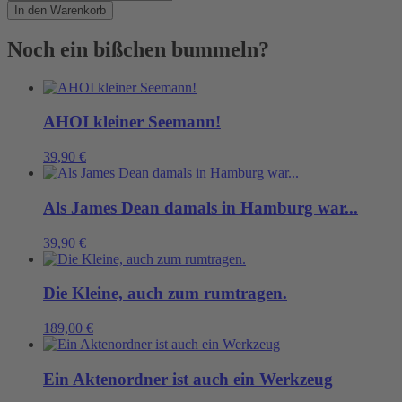
ist
In den Warenkorb
schön,
macht
Noch ein bißchen bummeln?
aber
viel
Arbeit.
Menge
AHOI kleiner Seemann!
39,90
€
Als James Dean damals in Hamburg war...
39,90
€
Die Kleine, auch zum rumtragen.
189,00
€
Ein Aktenordner ist auch ein Werkzeug