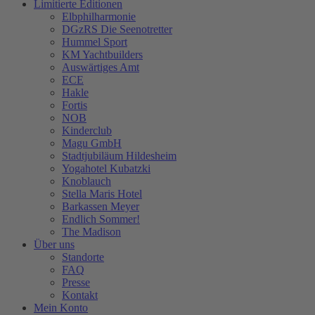
Limitierte Editionen
Elbphilharmonie
DGzRS Die Seenotretter
Hummel Sport
KM Yachtbuilders
Auswärtiges Amt
ECE
Hakle
Fortis
NOB
Kinderclub
Magu GmbH
Stadtjubiläum Hildesheim
Yogahotel Kubatzki
Knoblauch
Stella Maris Hotel
Barkassen Meyer
Endlich Sommer!
The Madison
Über uns
Standorte
FAQ
Presse
Kontakt
Mein Konto