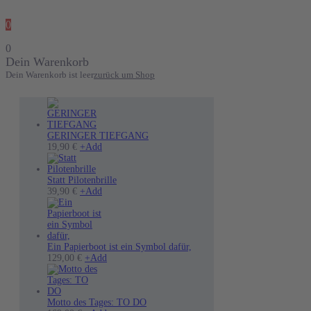
0
0
Dein Warenkorb
Dein Warenkorb ist leer
zurück um Shop
GERINGER TIEFGANG
19,90
€
+
Add
Statt Pilotenbrille
39,90
€
+
Add
Ein Papierboot ist ein Symbol dafür,
Dieses
129,00
€
+
Add
Produkt
weist
mehrere
Varianten
Motto des Tages: TO DO