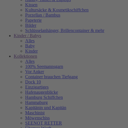
Kissen
Kultursäcke & Kosmetikschiffchen
Porzellan / Bambus
Papeterie
Bilder
Schlüsselanhänger, Brillencontainer & mehr
Kinder / Babys
Alles
Baby
Kinder
Kollektionen
Alles
100% Seemannsgarn
Vor Anker
Container brauchen Tiefgang
Dock 10
Einzigartiges
Hafenaugen­blicke
Hamburg Schiffchen
Hammaburg
Kapitänin und Kapitän
Maschinist
Möwenschiss
SEENOT RETTER