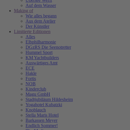
Übersee Werft
Auf dem Wasser
Making of
Wie alles begann
Aus dem Atelier
Der Künstler
Limitierte Editionen
Alles
Elbphilharmonie
DGzRS Die Seenotretter
Hummel Sport
KM Yachtbuilders
Auswärtiges Amt
ECE
Hakle
Fortis
NOB
Kinderclub
Magu GmbH
Stadtjubiläum Hildesheim
Yogahotel Kubatzki
Knoblauch
Stella Maris Hotel
Barkassen Meyer
Endlich Sommer!