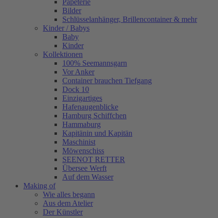
Papeterie
Bilder
Schlüsselanhänger, Brillencontainer & mehr
Kinder / Babys
Baby
Kinder
Kollektionen
100% Seemannsgarn
Vor Anker
Container brauchen Tiefgang
Dock 10
Einzigartiges
Hafenaugen­blicke
Hamburg Schiffchen
Hammaburg
Kapitänin und Kapitän
Maschinist
Möwenschiss
SEENOT RETTER
Übersee Werft
Auf dem Wasser
Making of
Wie alles begann
Aus dem Atelier
Der Künstler