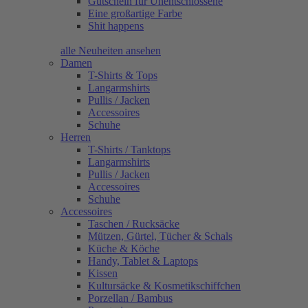
Gutschein für Unentschlossene
Eine großartige Farbe
Shit happens
alle Neuheiten ansehen
Damen
T-Shirts & Tops
Langarmshirts
Pullis / Jacken
Accessoires
Schuhe
Herren
T-Shirts / Tanktops
Langarmshirts
Pullis / Jacken
Accessoires
Schuhe
Accessoires
Taschen / Rucksäcke
Mützen, Gürtel, Tücher & Schals
Küche & Köche
Handy, Tablet & Laptops
Kissen
Kultursäcke & Kosmetikschiffchen
Porzellan / Bambus