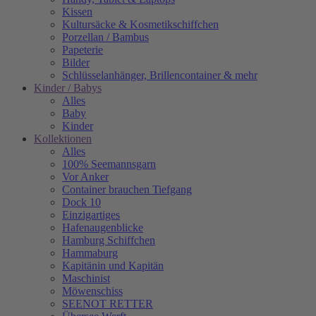
Kissen
Kultursäcke & Kosmetikschiffchen
Porzellan / Bambus
Papeterie
Bilder
Schlüsselanhänger, Brillencontainer & mehr
Kinder / Babys
Alles
Baby
Kinder
Kollektionen
Alles
100% Seemannsgarn
Vor Anker
Container brauchen Tiefgang
Dock 10
Einzigartiges
Hafenaugen­blicke
Hamburg Schiffchen
Hammaburg
Kapitänin und Kapitän
Maschinist
Möwenschiss
SEENOT RETTER