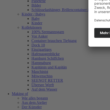
Papeterie
Bilder
Schlüsselanhänger, Brillencontainer & mehr
Kinder / Babys
Baby
Kinder
Kollektionen
100% Seemannsgarn
Vor Anker
Container brauchen Tiefgang
Dock 10
Einzigartiges
Hafenaugen­blicke
Hamburg Schiffchen
Hammaburg
Kapitänin und Kapitän
Maschinist
Möwenschiss
SEENOT RETTER
Übersee Werft
Auf dem Wasser
Making of
Wie alles begann
Aus dem Atelier
Der Künstler