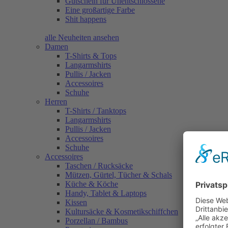
Gutschein für Unentschlossene
Eine großartige Farbe
Shit happens
alle Neuheiten ansehen
Damen
T-Shirts & Tops
Langarmshirts
Pullis / Jacken
Accessoires
Schuhe
Herren
T-Shirts / Tanktops
Langarmshirts
Pullis / Jacken
Accessoires
Schuhe
Accessoires
Taschen / Rucksäcke
Mützen, Gürtel, Tücher & Schals
Küche & Köche
Handy, Tablet & Laptops
Kissen
Kultursäcke & Kosmetikschiffchen
Porzellan / Bambus