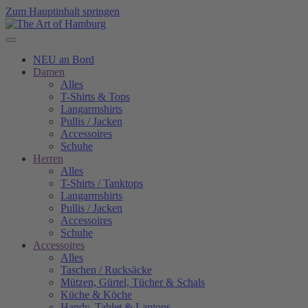
Zum Hauptinhalt springen
NEU an Bord
Damen
Alles
T-Shirts & Tops
Langarmshirts
Pullis / Jacken
Accessoires
Schuhe
Herren
Alles
T-Shirts / Tanktops
Langarmshirts
Pullis / Jacken
Accessoires
Schuhe
Accessoires
Alles
Taschen / Rucksäcke
Mützen, Gürtel, Tücher & Schals
Küche & Köche
Handy, Tablet & Laptops