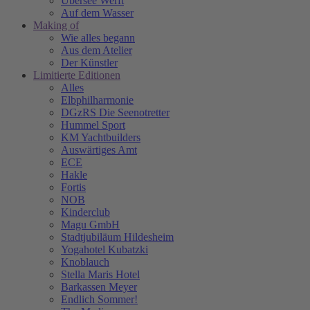
Übersee Werft
Auf dem Wasser
Making of
Wie alles begann
Aus dem Atelier
Der Künstler
Limitierte Editionen
Alles
Elbphilharmonie
DGzRS Die Seenotretter
Hummel Sport
KM Yachtbuilders
Auswärtiges Amt
ECE
Hakle
Fortis
NOB
Kinderclub
Magu GmbH
Stadtjubiläum Hildesheim
Yogahotel Kubatzki
Knoblauch
Stella Maris Hotel
Barkassen Meyer
Endlich Sommer!