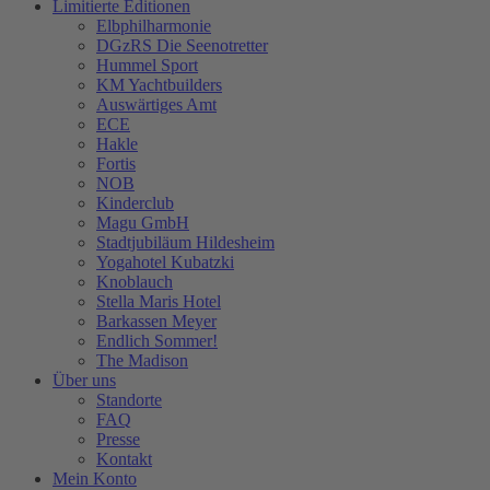
Limitierte Editionen
Elbphilharmonie
DGzRS Die Seenotretter
Hummel Sport
KM Yachtbuilders
Auswärtiges Amt
ECE
Hakle
Fortis
NOB
Kinderclub
Magu GmbH
Stadtjubiläum Hildesheim
Yogahotel Kubatzki
Knoblauch
Stella Maris Hotel
Barkassen Meyer
Endlich Sommer!
The Madison
Über uns
Standorte
FAQ
Presse
Kontakt
Mein Konto