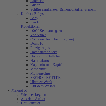
Papeterie
Bilder
Schlüsselanhänger, Brillencontainer & mehr
Kinder / Babys
Baby
Kinder
Kollektionen
100% Seemannsgarn
Vor Anker
Container brauchen Tiefgang
Dock 10
Einzigartiges
Hafenaugen­blicke
Hamburg Schiffchen
Hammaburg
Kapitänin und Kapitän
Maschinist
Möwenschiss
SEENOT RETTER
Übersee Werft
Auf dem Wasser
Making of
Wie alles begann
Aus dem Atelier
Der Künstler