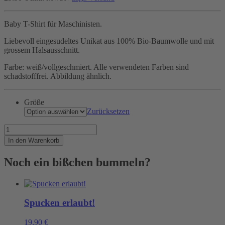
Baby T-Shirt für Maschinisten.
Liebevoll eingesudeltes Unikat aus 100% Bio-Baumwolle und mit
grossem Halsausschnitt.
Farbe: weiß/vollgeschmiert. Alle verwendeten Farben sind
schadstofffrei. Abbildung ähnlich.
Größe
Zurücksetzen
Schon
in
In den Warenkorb
der
Wiege
Noch ein bißchen bummeln?
ist
klar,
was
aus
ihm
Spucken erlaubt!
werden
soll.
19,90
€