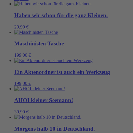
Menge
Haben wir schon für die ganz Kleinen.
29,90
€
Maschinisten Tasche
199,00
€
Ein Aktenordner ist auch ein Werkzeug
199,00
€
AHOI kleiner Seemann!
39,90
€
Morgens halb 10 in Deutschland.