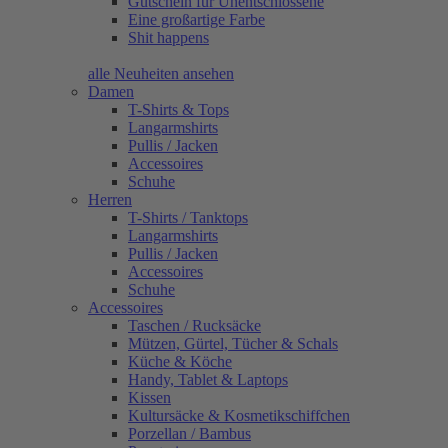
Gutschein für Unentschlossene
Eine großartige Farbe
Shit happens
alle Neuheiten ansehen
Damen
T-Shirts & Tops
Langarmshirts
Pullis / Jacken
Accessoires
Schuhe
Herren
T-Shirts / Tanktops
Langarmshirts
Pullis / Jacken
Accessoires
Schuhe
Accessoires
Taschen / Rucksäcke
Mützen, Gürtel, Tücher & Schals
Küche & Köche
Handy, Tablet & Laptops
Kissen
Kultursäcke & Kosmetikschiffchen
Porzellan / Bambus