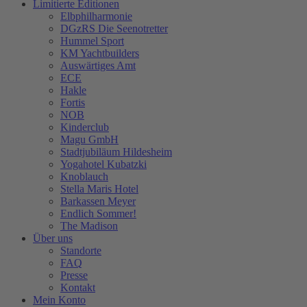
Limitierte Editionen
Elbphilharmonie
DGzRS Die Seenotretter
Hummel Sport
KM Yachtbuilders
Auswärtiges Amt
ECE
Hakle
Fortis
NOB
Kinderclub
Magu GmbH
Stadtjubiläum Hildesheim
Yogahotel Kubatzki
Knoblauch
Stella Maris Hotel
Barkassen Meyer
Endlich Sommer!
The Madison
Über uns
Standorte
FAQ
Presse
Kontakt
Mein Konto