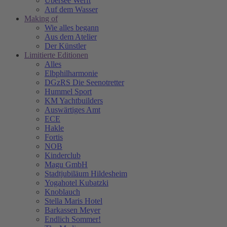
Übersee Werft
Auf dem Wasser
Making of
Wie alles begann
Aus dem Atelier
Der Künstler
Limitierte Editionen
Alles
Elbphilharmonie
DGzRS Die Seenotretter
Hummel Sport
KM Yachtbuilders
Auswärtiges Amt
ECE
Hakle
Fortis
NOB
Kinderclub
Magu GmbH
Stadtjubiläum Hildesheim
Yogahotel Kubatzki
Knoblauch
Stella Maris Hotel
Barkassen Meyer
Endlich Sommer!