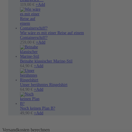
Dieses
119,00
€
+
Add
Produkt
weist
mehrere
Varianten
auf.
Die
Wie wäre es mit einer Reise auf einem
Optionen
Containerschiff?
können
Dieses
259,00
€
+
Add
auf
Produkt
der
weist
Produktseite
mehrere
gewählt
Varianten
Beinahe klassischer Marine-Stil
Dieses
werden
auf.
64,90
€
+
Add
Produkt
Die
weist
Optionen
mehrere
können
Varianten
auf
Unser berühmtes Ringelshirt
auf.
Dieses
der
64,90
€
+
Add
Die
Produkt
Produktseite
Optionen
weist
gewählt
können
mehrere
werden
auf
Varianten
Noch keinen Plan B?
der
auf.
49,90
€
+
Add
Produktseite
Die
gewählt
Optionen
werden
können
Versandkosten berechnen
auf