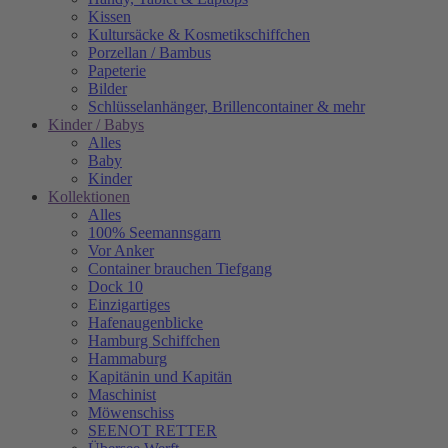
Kissen
Kultursäcke & Kosmetikschiffchen
Porzellan / Bambus
Papeterie
Bilder
Schlüsselanhänger, Brillencontainer & mehr
Kinder / Babys
Alles
Baby
Kinder
Kollektionen
Alles
100% Seemannsgarn
Vor Anker
Container brauchen Tiefgang
Dock 10
Einzigartiges
Hafenaugen­blicke
Hamburg Schiffchen
Hammaburg
Kapitänin und Kapitän
Maschinist
Möwenschiss
SEENOT RETTER