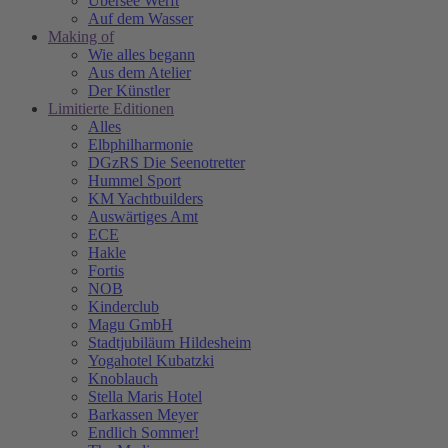
Übersee Werft
Auf dem Wasser
Making of
Wie alles begann
Aus dem Atelier
Der Künstler
Limitierte Editionen
Alles
Elbphilharmonie
DGzRS Die Seenotretter
Hummel Sport
KM Yachtbuilders
Auswärtiges Amt
ECE
Hakle
Fortis
NOB
Kinderclub
Magu GmbH
Stadtjubiläum Hildesheim
Yogahotel Kubatzki
Knoblauch
Stella Maris Hotel
Barkassen Meyer
Endlich Sommer!