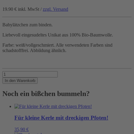
19.90 €
inkl. MwSt /
zzgl. Versand
Babylätzchen zum binden.
Liebevoll eingesudeltes Unikat aus 100% Bio-Baumwolle.
Farbe: weiß/vollgeschmiert. Alle verwendeten Farben sind
schadstofffrei. Abbildung ähnlich.
Da
sieht
In den Warenkorb
man
fast
Noch ein bißchen bummeln?
nix
drauf!
Menge
Für kleine Kerle mit dreckigen Pfoten!
35,90
€