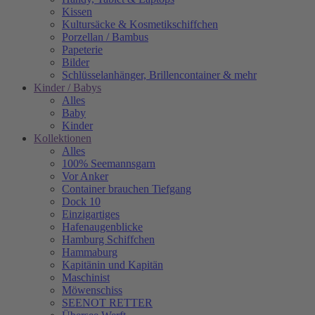
Kissen
Kultursäcke & Kosmetikschiffchen
Porzellan / Bambus
Papeterie
Bilder
Schlüsselanhänger, Brillencontainer & mehr
Kinder / Babys
Alles
Baby
Kinder
Kollektionen
Alles
100% Seemannsgarn
Vor Anker
Container brauchen Tiefgang
Dock 10
Einzigartiges
Hafenaugen­blicke
Hamburg Schiffchen
Hammaburg
Kapitänin und Kapitän
Maschinist
Möwenschiss
SEENOT RETTER