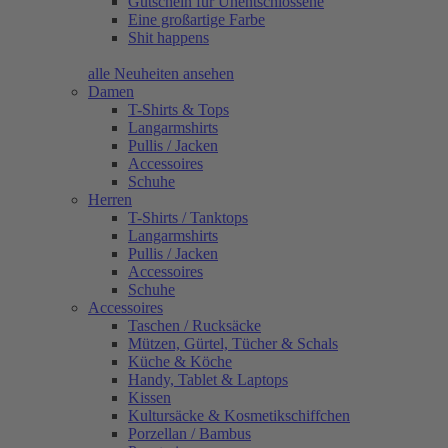
Gutschein für Unentschlossene
Eine großartige Farbe
Shit happens
alle Neuheiten ansehen
Damen
T-Shirts & Tops
Langarmshirts
Pullis / Jacken
Accessoires
Schuhe
Herren
T-Shirts / Tanktops
Langarmshirts
Pullis / Jacken
Accessoires
Schuhe
Accessoires
Taschen / Rucksäcke
Mützen, Gürtel, Tücher & Schals
Küche & Köche
Handy, Tablet & Laptops
Kissen
Kultursäcke & Kosmetikschiffchen
Porzellan / Bambus