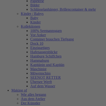
Papeterie
Bilder
Schlüsselanhänger, Brillencontainer & mehr
Kinder / Babys
Baby
Kinder
Kollektionen
100% Seemannsgarn
Vor Anker
Container brauchen Tiefgang
Dock 10
Einzigartiges
Hafenaugen­blicke
Hamburg Schiffchen
Hammaburg
Kapitänin und Kapitän
Maschinist
Möwenschiss
SEENOT RETTER
Übersee Werft
Auf dem Wasser
Making of
Wie alles begann
Aus dem Atelier
Der Künstler