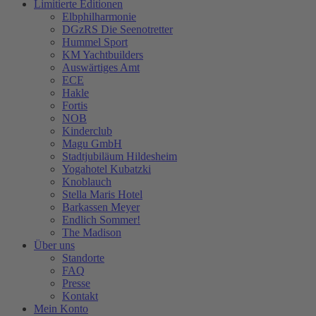
Limitierte Editionen
Elbphilharmonie
DGzRS Die Seenotretter
Hummel Sport
KM Yachtbuilders
Auswärtiges Amt
ECE
Hakle
Fortis
NOB
Kinderclub
Magu GmbH
Stadtjubiläum Hildesheim
Yogahotel Kubatzki
Knoblauch
Stella Maris Hotel
Barkassen Meyer
Endlich Sommer!
The Madison
Über uns
Standorte
FAQ
Presse
Kontakt
Mein Konto