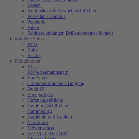
Kissen
Kultursäcke & Kosmetikschiffchen
Porzellan / Bambus
Papeterie
Bilder
Schlüsselanhänger, Brillencontainer & mehr
Kinder / Babys
Alles
Baby
Kinder
Kollektionen
Alles
100% Seemannsgarn
Vor Anker
Container brauchen Tiefgang
Dock 10
Einzigartiges
Hafenaugen­blicke
Hamburg Schiffchen
Hammaburg
Kapitänin und Kapitän
Maschinist
Möwenschiss
SEENOT RETTER