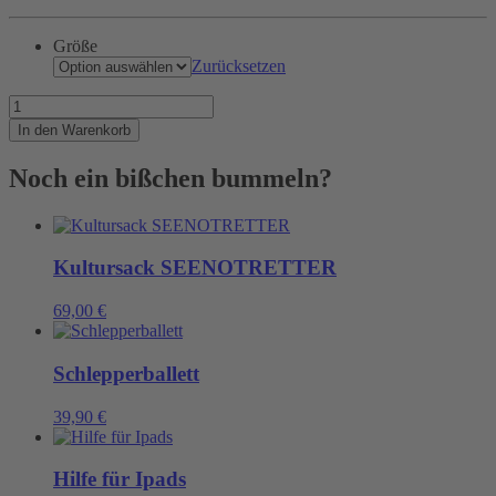
Größe
Zurücksetzen
Unsere
Container
In den Warenkorb
sind
jetzt
Noch ein bißchen bummeln?
BIO
Menge
Kultursack SEENOTRETTER
69,00
€
Schlepperballett
39,90
€
Hilfe für Ipads