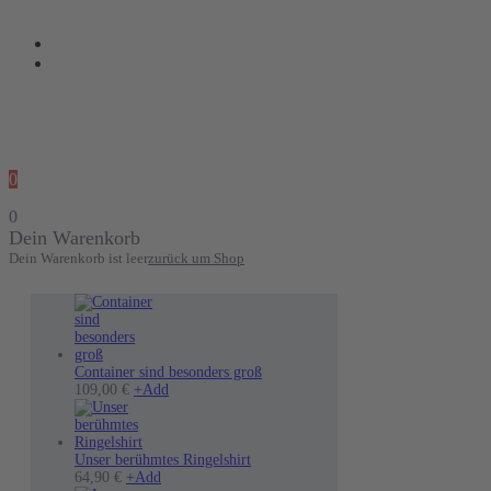
0
0
Dein Warenkorb
Dein Warenkorb ist leer
zurück um Shop
Container sind besonders groß
Dieses
109,00
€
+
Add
Produkt
weist
mehrere
Varianten
Unser berühmtes Ringelshirt
Dieses
auf.
64,90
€
+
Add