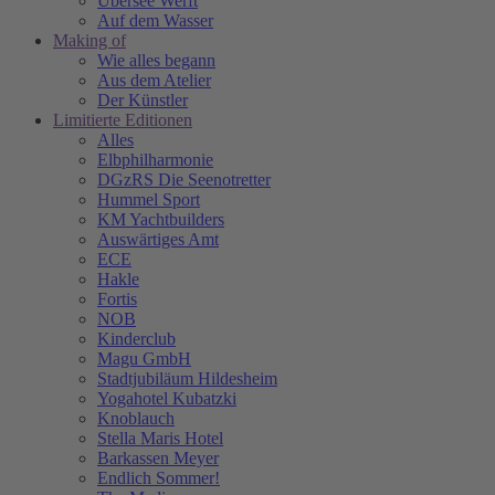
Übersee Werft
Auf dem Wasser
Making of
Wie alles begann
Aus dem Atelier
Der Künstler
Limitierte Editionen
Alles
Elbphilharmonie
DGzRS Die Seenotretter
Hummel Sport
KM Yachtbuilders
Auswärtiges Amt
ECE
Hakle
Fortis
NOB
Kinderclub
Magu GmbH
Stadtjubiläum Hildesheim
Yogahotel Kubatzki
Knoblauch
Stella Maris Hotel
Barkassen Meyer
Endlich Sommer!