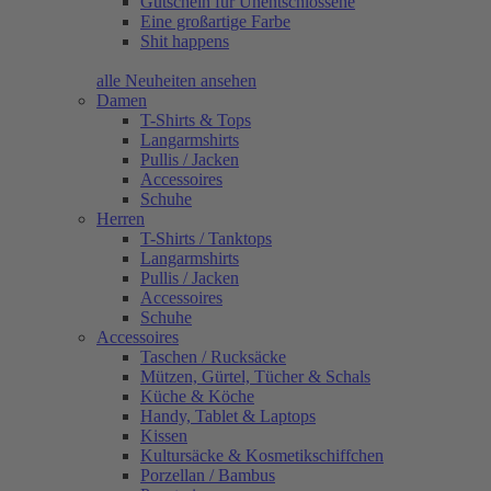
Gutschein für Unentschlossene
Eine großartige Farbe
Shit happens
alle Neuheiten ansehen
Damen
T-Shirts & Tops
Langarmshirts
Pullis / Jacken
Accessoires
Schuhe
Herren
T-Shirts / Tanktops
Langarmshirts
Pullis / Jacken
Accessoires
Schuhe
Accessoires
Taschen / Rucksäcke
Mützen, Gürtel, Tücher & Schals
Küche & Köche
Handy, Tablet & Laptops
Kissen
Kultursäcke & Kosmetikschiffchen
Porzellan / Bambus