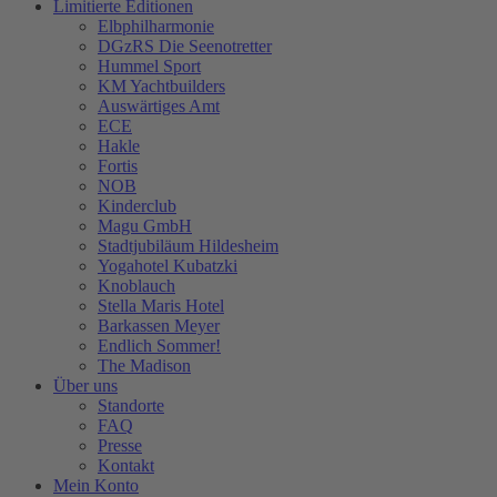
Limitierte Editionen
Elbphilharmonie
DGzRS Die Seenotretter
Hummel Sport
KM Yachtbuilders
Auswärtiges Amt
ECE
Hakle
Fortis
NOB
Kinderclub
Magu GmbH
Stadtjubiläum Hildesheim
Yogahotel Kubatzki
Knoblauch
Stella Maris Hotel
Barkassen Meyer
Endlich Sommer!
The Madison
Über uns
Standorte
FAQ
Presse
Kontakt
Mein Konto