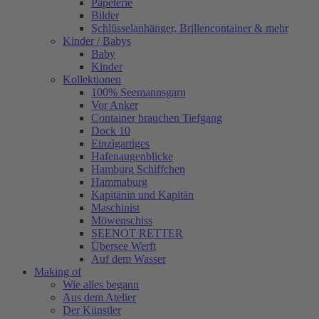
Papeterie
Bilder
Schlüsselanhänger, Brillencontainer & mehr
Kinder / Babys
Baby
Kinder
Kollektionen
100% Seemannsgarn
Vor Anker
Container brauchen Tiefgang
Dock 10
Einzigartiges
Hafenaugen­blicke
Hamburg Schiffchen
Hammaburg
Kapitänin und Kapitän
Maschinist
Möwenschiss
SEENOT RETTER
Übersee Werft
Auf dem Wasser
Making of
Wie alles begann
Aus dem Atelier
Der Künstler