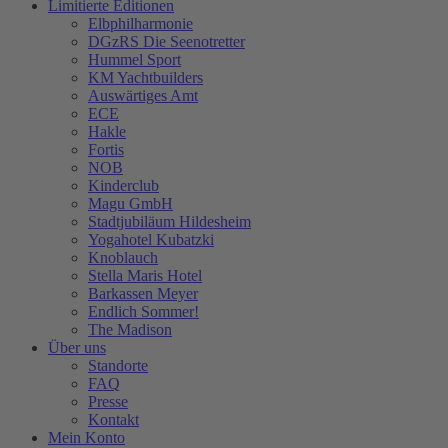
Limitierte Editionen
Elbphilharmonie
DGzRS Die Seenotretter
Hummel Sport
KM Yachtbuilders
Auswärtiges Amt
ECE
Hakle
Fortis
NOB
Kinderclub
Magu GmbH
Stadtjubiläum Hildesheim
Yogahotel Kubatzki
Knoblauch
Stella Maris Hotel
Barkassen Meyer
Endlich Sommer!
The Madison
Über uns
Standorte
FAQ
Presse
Kontakt
Mein Konto