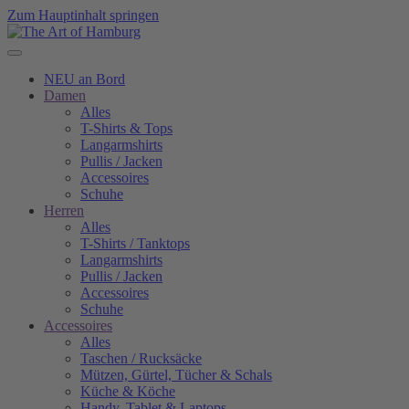
Zum Hauptinhalt springen
NEU an Bord
Damen
Alles
T-Shirts & Tops
Langarmshirts
Pullis / Jacken
Accessoires
Schuhe
Herren
Alles
T-Shirts / Tanktops
Langarmshirts
Pullis / Jacken
Accessoires
Schuhe
Accessoires
Alles
Taschen / Rucksäcke
Mützen, Gürtel, Tücher & Schals
Küche & Köche
Handy, Tablet & Laptops