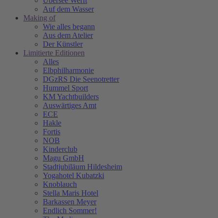
Übersee Werft
Auf dem Wasser
Making of
Wie alles begann
Aus dem Atelier
Der Künstler
Limitierte Editionen
Alles
Elbphilharmonie
DGzRS Die Seenotretter
Hummel Sport
KM Yachtbuilders
Auswärtiges Amt
ECE
Hakle
Fortis
NOB
Kinderclub
Magu GmbH
Stadtjubiläum Hildesheim
Yogahotel Kubatzki
Knoblauch
Stella Maris Hotel
Barkassen Meyer
Endlich Sommer!