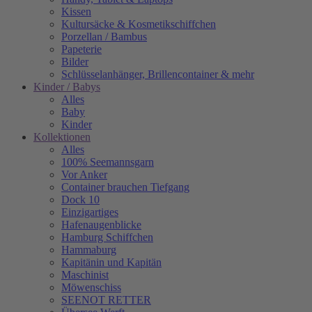
Kissen
Kultursäcke & Kosmetikschiffchen
Porzellan / Bambus
Papeterie
Bilder
Schlüsselanhänger, Brillencontainer & mehr
Kinder / Babys
Alles
Baby
Kinder
Kollektionen
Alles
100% Seemannsgarn
Vor Anker
Container brauchen Tiefgang
Dock 10
Einzigartiges
Hafenaugen­blicke
Hamburg Schiffchen
Hammaburg
Kapitänin und Kapitän
Maschinist
Möwenschiss
SEENOT RETTER