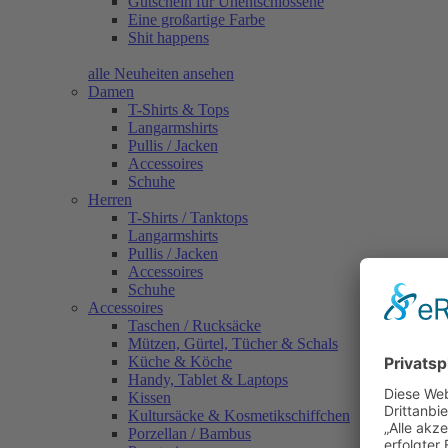
Gutschein für Unentschlossene
Eine großartige Farbe
Shit happens
alle Neuheiten ansehen
Damen
T-Shirts & Tops
Langarmshirts
Pullis / Jacken
Accessoires
Schuhe
Herren
T-Shirts / Tanktops
Langarmshirts
Pullis / Jacken
Accessoires
Schuhe
Accessoires
Taschen / Rucksäcke
Mützen, Gürtel, Tücher & Schals
Küche & Köche
Handy, Tablet & Laptops
Kissen
Kultursäcke & Kosmetikschiffchen
Porzellan / Bambus