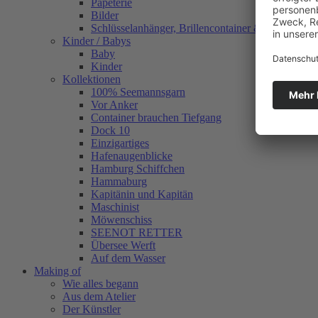
Papeterie
Bilder
Schlüsselanhänger, Brillencontainer & mehr
Kinder / Babys
Baby
Kinder
Kollektionen
100% Seemannsgarn
Vor Anker
Container brauchen Tiefgang
Dock 10
Einzigartiges
Hafenaugen­blicke
Hamburg Schiffchen
Hammaburg
Kapitänin und Kapitän
Maschinist
Möwenschiss
SEENOT RETTER
Übersee Werft
Auf dem Wasser
Making of
Wie alles begann
Aus dem Atelier
Der Künstler