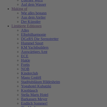
Übersee Werft
Auf dem Wasser
Making of
Wie alles begann
Aus dem Atelier
Der Künstler
Limitierte Editionen
Alles
Elbphilharmonie
DGzRS Die Seenotretter
Hummel Sport
KM Yachtbuilders
Auswärtiges Amt
ECE
Hakle
Fortis
NOB
Kinderclub
Magu GmbH
Stadtjubiläum Hildesheim
Yogahotel Kubatzki
Knoblauch
Stella Maris Hotel
Barkassen Meyer
Endlich Sommer!