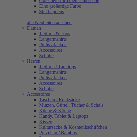
Gutschein für Unentschlossene
Eine großartige Farbe
Shit happens
alle Neuheiten ansehen
Damen
T-Shirts & Tops
Langarmshirts
Pullis / Jacken
Accessoires
Schuhe
Herren
T-Shirts / Tanktops
Langarmshirts
Pullis / Jacken
Accessoires
Schuhe
Accessoires
Taschen / Rucksäcke
Mützen, Gürtel, Tücher & Schals
Küche & Köche
Handy, Tablet & Laptops
Kissen
Kultursäcke & Kosmetikschiffchen
Porzellan / Bambus