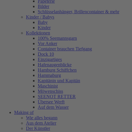
Papeterie
Bilder
Schlüsselanhänger, Brillencontainer & mehr
Kinder / Babys
Baby
Kinder
Kollektionen
100% Seemannsgarn
Vor Anker
Container brauchen Tiefgang
Dock 10
Einzigartiges
Hafenaugen­blicke
Hamburg Schiffchen
Hammaburg
Kapitänin und Kapitän
Maschinist
Möwenschiss
SEENOT RETTER
Übersee Werft
Auf dem Wasser
Making of
Wie alles begann
Aus dem Atelier
Der Künstler