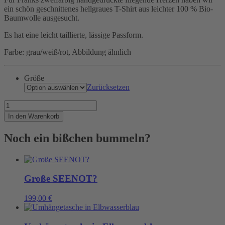
ein schön geschnittenes hellgraues T-Shirt aus leichter 100 % Bio-
Baumwolle ausgesucht.
Es hat eine leicht taillierte, lässige Passform.
Farbe: grau/weiß/rot, Abbildung ähnlich
Größe
Zurücksetzen
Damit
fliegen
In den Warenkorb
Dir
die
Noch ein bißchen bummeln?
Herzen
nur
so
zu!
Menge
Große SEENOT?
199,00
€