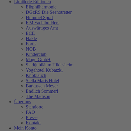
Limitierte Editionen
Elbphilharmonie
DGzRS Die Seenotretter
Hummel Sport
KM Yachtbuilders
Auswärtiges Amt
ECE
Hakle
Fortis
NOB
Kinderclub
Magu GmbH
Stadtjubiläum Hildesheim
Yogahotel Kubatzki
Knoblauch
Stella Maris Hotel
Barkassen Meyer
Endlich Sommer!
The Madison
Über uns
Standorte
FAQ
Presse
Kontakt
Mein Konto