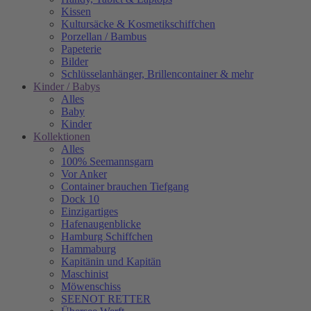
Kissen
Kultursäcke & Kosmetikschiffchen
Porzellan / Bambus
Papeterie
Bilder
Schlüsselanhänger, Brillencontainer & mehr
Kinder / Babys
Alles
Baby
Kinder
Kollektionen
Alles
100% Seemannsgarn
Vor Anker
Container brauchen Tiefgang
Dock 10
Einzigartiges
Hafenaugen­blicke
Hamburg Schiffchen
Hammaburg
Kapitänin und Kapitän
Maschinist
Möwenschiss
SEENOT RETTER