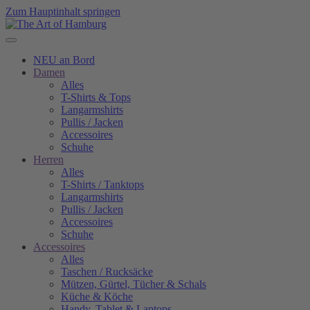
Zum Hauptinhalt springen
NEU an Bord
Damen
Alles
T-Shirts & Tops
Langarmshirts
Pullis / Jacken
Accessoires
Schuhe
Herren
Alles
T-Shirts / Tanktops
Langarmshirts
Pullis / Jacken
Accessoires
Schuhe
Accessoires
Alles
Taschen / Rucksäcke
Mützen, Gürtel, Tücher & Schals
Küche & Köche
Handy, Tablet & Laptops