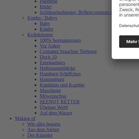
Papeterie
Bilder
Schlüsselanhänger, Brillencontainer & mehr
Kinder / Babys
Baby
Kinder
Kollektionen
100% Seemannsgarn
Vor Anker
Container brauchen Tiefgang
Dock 10
Einzigartiges
Hafenaugen­blicke
Hamburg Schiffchen
Hammaburg
Kapitänin und Kapitän
Maschinist
Möwenschiss
SEENOT RETTER
Übersee Werft
Auf dem Wasser
Making of
Wie alles begann
Aus dem Atelier
Der Künstler