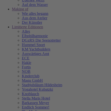
Übersee Werft
Auf dem Wasser
Making of
Wie alles begann
Aus dem Atelier
Der Künstler
Limitierte Editionen
Alles
Elbphilharmonie
DGzRS Die Seenotretter
Hummel Sport
KM Yachtbuilders
Auswärtiges Amt
ECE
Hakle
Fortis
NOB
Kinderclub
Magu GmbH
Stadtjubiläum Hildesheim
Yogahotel Kubatzki
Knoblauch
Stella Maris Hotel
Barkassen Meyer
Endlich Sommer!