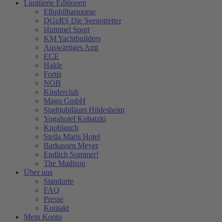
Limitierte Editionen
Elbphilharmonie
DGzRS Die Seenotretter
Hummel Sport
KM Yachtbuilders
Auswärtiges Amt
ECE
Hakle
Fortis
NOB
Kinderclub
Magu GmbH
Stadtjubiläum Hildesheim
Yogahotel Kubatzki
Knoblauch
Stella Maris Hotel
Barkassen Meyer
Endlich Sommer!
The Madison
Über uns
Standorte
FAQ
Presse
Kontakt
Mein Konto