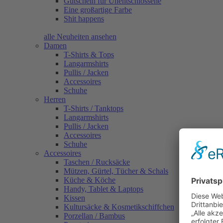
Gutschein für Unentschlossene
Eine großartige Farbe
Shit happens
alle Neuheiten ansehen
Damen
T-Shirts & Tops
Langarmshirts
Pullis / Jacken
Accessoires
Schuhe
Herren
T-Shirts / Tanktops
Langarmshirts
Pullis / Jacken
Accessoires
Schuhe
Accessoires
Taschen / Rucksäcke
Mützen, Gürtel, Tücher & Schals
Küche & Köche
Handy, Tablet & Laptops
Kissen
Kultursäcke & Kosmetikschiffchen
Porzellan / Bambus