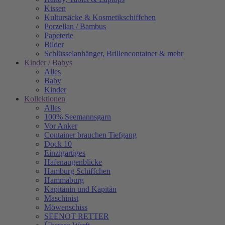
Kissen
Kultursäcke & Kosmetikschiffchen
Porzellan / Bambus
Papeterie
Bilder
Schlüsselanhänger, Brillencontainer & mehr
Kinder / Babys
Alles
Baby
Kinder
Kollektionen
Alles
100% Seemannsgarn
Vor Anker
Container brauchen Tiefgang
Dock 10
Einzigartiges
Hafenaugen­blicke
Hamburg Schiffchen
Hammaburg
Kapitänin und Kapitän
Maschinist
Möwenschiss
SEENOT RETTER