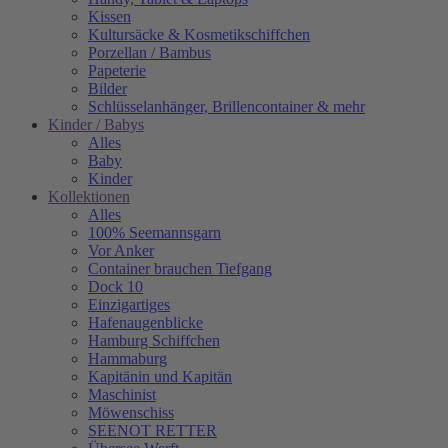
Kissen
Kultursäcke & Kosmetikschiffchen
Porzellan / Bambus
Papeterie
Bilder
Schlüsselanhänger, Brillencontainer & mehr
Kinder / Babys
Alles
Baby
Kinder
Kollektionen
Alles
100% Seemannsgarn
Vor Anker
Container brauchen Tiefgang
Dock 10
Einzigartiges
Hafenaugen­blicke
Hamburg Schiffchen
Hammaburg
Kapitänin und Kapitän
Maschinist
Möwenschiss
SEENOT RETTER