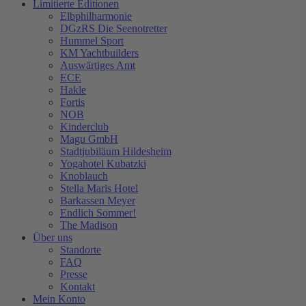
Limitierte Editionen
Elbphilharmonie
DGzRS Die Seenotretter
Hummel Sport
KM Yachtbuilders
Auswärtiges Amt
ECE
Hakle
Fortis
NOB
Kinderclub
Magu GmbH
Stadtjubiläum Hildesheim
Yogahotel Kubatzki
Knoblauch
Stella Maris Hotel
Barkassen Meyer
Endlich Sommer!
The Madison
Über uns
Standorte
FAQ
Presse
Kontakt
Mein Konto