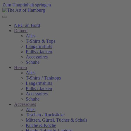
Zum Hauptinhalt springen
NEU an Bord
Damen
Alles
T-Shirts & Tops
Langarmshirts
Pullis / Jacken
Accessoires
Schuhe
Herren
Alles
T-Shirts / Tanktops
Langarmshirts
Pullis / Jacken
Accessoires
Schuhe
Accessoires
Alles
Taschen / Rucksäcke
Mützen, Gürtel, Tücher & Schals
Küche & Köche
Handy, Tablet & Laptops