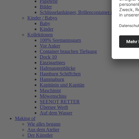
Papeterie
Bilder
Schlüsselanhänger, Brillencontainer & mehr
Kinder / Babys
Baby
Kinder
Kollektionen
100% Seemannsgarn
Vor Anker
Container brauchen Tiefgang
Dock 10
Einzigartiges
Hafenaugen­blicke
Hamburg Schiffchen
Hammaburg
Kapitänin und Kapitän
Maschinist
Möwenschiss
SEENOT RETTER
Übersee Werft
Auf dem Wasser
Making of
Wie alles begann
Aus dem Atelier
Der Künstler