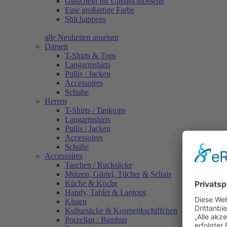
Gutschein für Unentschlossene
Eine großartige Farbe
Shit happens
alle Neuheiten ansehen
Damen
T-Shirts & Tops
Langarmshirts
Pullis / Jacken
Accessoires
Schuhe
Herren
T-Shirts / Tanktops
Langarmshirts
Pullis / Jacken
Accessoires
Schuhe
Accessoires
Taschen / Rucksäcke
Mützen, Gürtel, Tücher & Schals
Küche & Köche
Handy, Tablet & Laptops
Kissen
Kultursäcke & Kosmetikschiffchen
Porzellan / Bambus