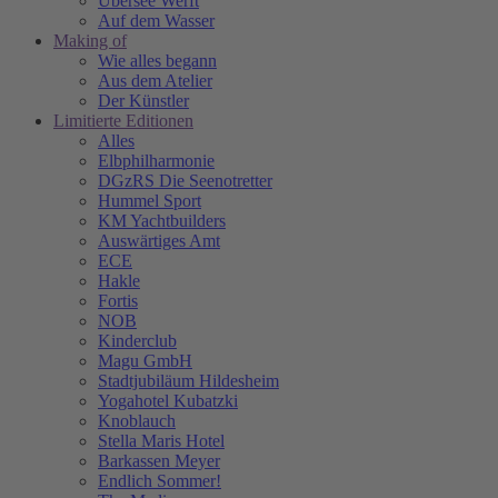
Übersee Werft
Auf dem Wasser
Making of
Wie alles begann
Aus dem Atelier
Der Künstler
Limitierte Editionen
Alles
Elbphilharmonie
DGzRS Die Seenotretter
Hummel Sport
KM Yachtbuilders
Auswärtiges Amt
ECE
Hakle
Fortis
NOB
Kinderclub
Magu GmbH
Stadtjubiläum Hildesheim
Yogahotel Kubatzki
Knoblauch
Stella Maris Hotel
Barkassen Meyer
Endlich Sommer!