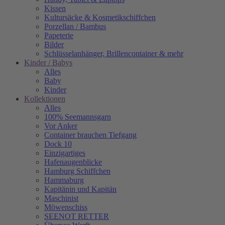
Kissen
Kultursäcke & Kosmetikschiffchen
Porzellan / Bambus
Papeterie
Bilder
Schlüsselanhänger, Brillencontainer & mehr
Kinder / Babys
Alles
Baby
Kinder
Kollektionen
Alles
100% Seemannsgarn
Vor Anker
Container brauchen Tiefgang
Dock 10
Einzigartiges
Hafenaugen­blicke
Hamburg Schiffchen
Hammaburg
Kapitänin und Kapitän
Maschinist
Möwenschiss
SEENOT RETTER