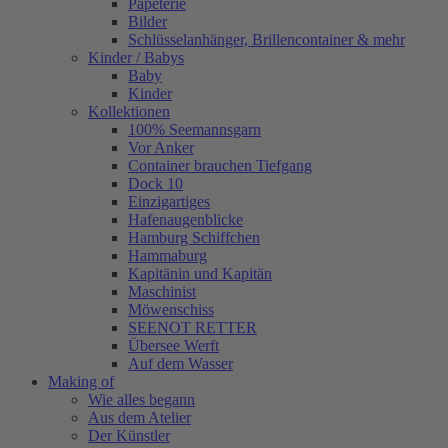
Papeterie
Bilder
Schlüsselanhänger, Brillencontainer & mehr
Kinder / Babys
Baby
Kinder
Kollektionen
100% Seemannsgarn
Vor Anker
Container brauchen Tiefgang
Dock 10
Einzigartiges
Hafenaugen­blicke
Hamburg Schiffchen
Hammaburg
Kapitänin und Kapitän
Maschinist
Möwenschiss
SEENOT RETTER
Übersee Werft
Auf dem Wasser
Making of
Wie alles begann
Aus dem Atelier
Der Künstler