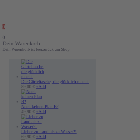
0
0
Dein Warenkorb
Dein Warenkorb ist leer
zurück um Shop
Die Gürteltasche, die glücklich macht.
89,00
€
+
Add
Noch keinen Plan B?
49,90
€
+
Add
Lieber zu Land als zu Wasser?!
Dieses
69,90
€
+
Add