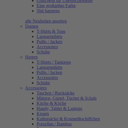
Gutschein für Unentschlossene
Eine großartige Farbe
Shit happens
alle Neuheiten ansehen
Damen
T-Shirts & Tops
Langarmshirts
Pullis / Jacken
Accessoires
Schuhe
Herren
T-Shirts / Tanktops
Langarmshirts
Pullis / Jacken
Accessoires
Schuhe
Accessoires
Taschen / Rucksäcke
Mützen, Gürtel, Tücher & Schals
Küche & Köche
Handy, Tablet & Laptops
Kissen
Kultursäcke & Kosmetikschiffchen
Porzellan / Bambus