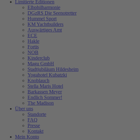
Limitierte Editionen
Elbphilharmonie
DGzRS Die Seenotretter
Hummel Sport
KM Yachtbuilders
Auswärtiges Amt
ECE
Hakle
Fortis
NOB
Kinderclub
Magu GmbH
Stadtjubiläum Hildesheim
Yogahotel Kubatzki
Knoblauch
Stella Maris Hotel
Barkassen Meyer
Endlich Sommer!
The Madison
Über uns
Standorte
FAQ
Presse
Kontakt
Mein Konto