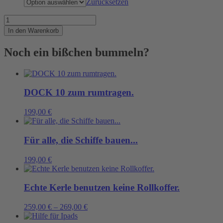
Zurücksetzen
Für
geniale,
In den Warenkorb
blöde
und
Noch ein bißchen bummeln?
grosse
Ideen
Menge
DOCK 10 zum rumtragen.
199,00
€
Für alle, die Schiffe bauen...
199,00
€
Echte Kerle benutzen keine Rollkoffer.
259,00
€
–
269,00
€