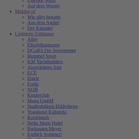
Übersee Werft
Auf dem Wasser
Making of
Wie alles begann
Aus dem Atelier
Der Künstler
Limitierte Editionen
Alles
Elbphilharmonie
DGzRS Die Seenotretter
Hummel Sport
KM Yachtbuilders
Auswärtiges Amt
ECE
Hakle
Fortis
NOB
Kinderclub
Magu GmbH
Stadtjubiläum Hildesheim
Yogahotel Kubatzki
Knoblauch
Stella Maris Hotel
Barkassen Meyer
Endlich Sommer!