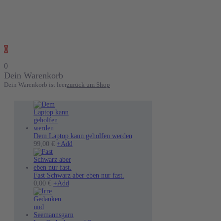
0
0
Dein Warenkorb
Dein Warenkorb ist leer
zurück um Shop
Dem Laptop kann geholfen werden
Dieses
99,00
€
+
Add
Produkt
weist
mehrere
Varianten
Fast Schwarz aber eben nur fast.
auf.
0,00
€
+
Add
Die
Optionen
können
auf