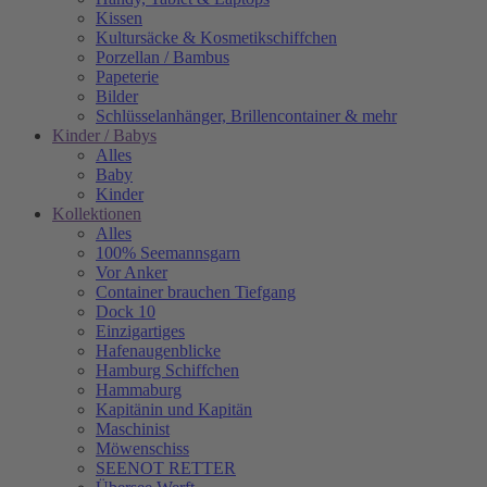
Kissen
Kultursäcke & Kosmetikschiffchen
Porzellan / Bambus
Papeterie
Bilder
Schlüsselanhänger, Brillencontainer & mehr
Kinder / Babys
Alles
Baby
Kinder
Kollektionen
Alles
100% Seemannsgarn
Vor Anker
Container brauchen Tiefgang
Dock 10
Einzigartiges
Hafenaugen­blicke
Hamburg Schiffchen
Hammaburg
Kapitänin und Kapitän
Maschinist
Möwenschiss
SEENOT RETTER