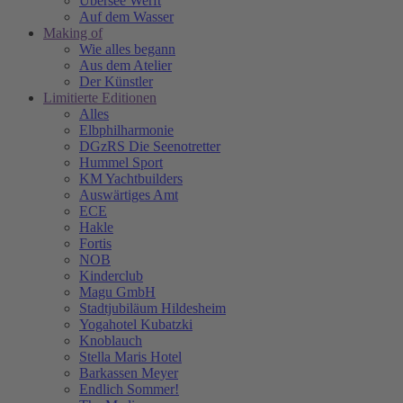
Übersee Werft
Auf dem Wasser
Making of
Wie alles begann
Aus dem Atelier
Der Künstler
Limitierte Editionen
Alles
Elbphilharmonie
DGzRS Die Seenotretter
Hummel Sport
KM Yachtbuilders
Auswärtiges Amt
ECE
Hakle
Fortis
NOB
Kinderclub
Magu GmbH
Stadtjubiläum Hildesheim
Yogahotel Kubatzki
Knoblauch
Stella Maris Hotel
Barkassen Meyer
Endlich Sommer!