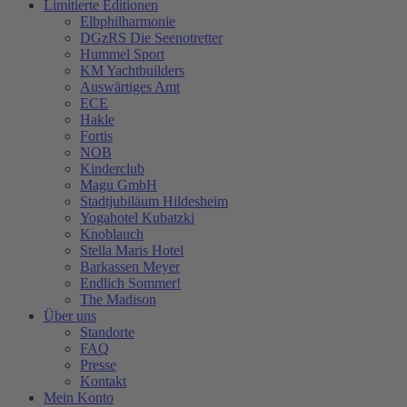
Limitierte Editionen
Elbphilharmonie
DGzRS Die Seenotretter
Hummel Sport
KM Yachtbuilders
Auswärtiges Amt
ECE
Hakle
Fortis
NOB
Kinderclub
Magu GmbH
Stadtjubiläum Hildesheim
Yogahotel Kubatzki
Knoblauch
Stella Maris Hotel
Barkassen Meyer
Endlich Sommer!
The Madison
Über uns
Standorte
FAQ
Presse
Kontakt
Mein Konto