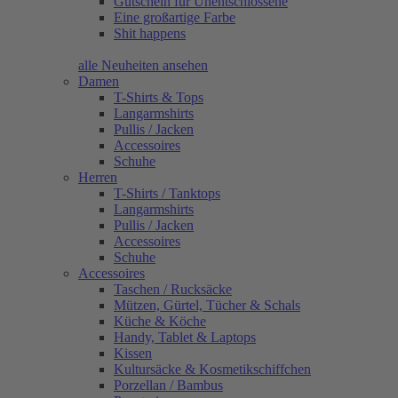
Gutschein für Unentschlossene
Eine großartige Farbe
Shit happens
alle Neuheiten ansehen
Damen
T-Shirts & Tops
Langarmshirts
Pullis / Jacken
Accessoires
Schuhe
Herren
T-Shirts / Tanktops
Langarmshirts
Pullis / Jacken
Accessoires
Schuhe
Accessoires
Taschen / Rucksäcke
Mützen, Gürtel, Tücher & Schals
Küche & Köche
Handy, Tablet & Laptops
Kissen
Kultursäcke & Kosmetikschiffchen
Porzellan / Bambus