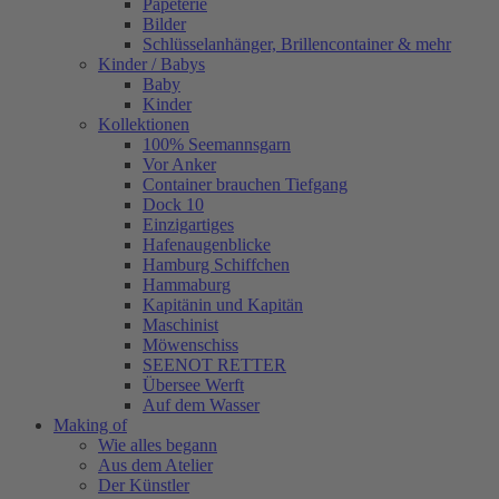
Papeterie
Bilder
Schlüsselanhänger, Brillencontainer & mehr
Kinder / Babys
Baby
Kinder
Kollektionen
100% Seemannsgarn
Vor Anker
Container brauchen Tiefgang
Dock 10
Einzigartiges
Hafenaugen­blicke
Hamburg Schiffchen
Hammaburg
Kapitänin und Kapitän
Maschinist
Möwenschiss
SEENOT RETTER
Übersee Werft
Auf dem Wasser
Making of
Wie alles begann
Aus dem Atelier
Der Künstler