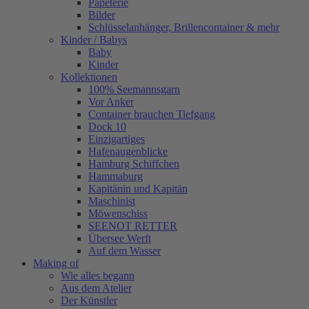
Papeterie
Bilder
Schlüsselanhänger, Brillencontainer & mehr
Kinder / Babys
Baby
Kinder
Kollektionen
100% Seemannsgarn
Vor Anker
Container brauchen Tiefgang
Dock 10
Einzigartiges
Hafenaugen­blicke
Hamburg Schiffchen
Hammaburg
Kapitänin und Kapitän
Maschinist
Möwenschiss
SEENOT RETTER
Übersee Werft
Auf dem Wasser
Making of
Wie alles begann
Aus dem Atelier
Der Künstler