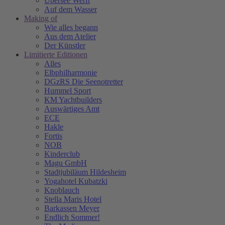
Übersee Werft
Auf dem Wasser
Making of
Wie alles begann
Aus dem Atelier
Der Künstler
Limitierte Editionen
Alles
Elbphilharmonie
DGzRS Die Seenotretter
Hummel Sport
KM Yachtbuilders
Auswärtiges Amt
ECE
Hakle
Fortis
NOB
Kinderclub
Magu GmbH
Stadtjubiläum Hildesheim
Yogahotel Kubatzki
Knoblauch
Stella Maris Hotel
Barkassen Meyer
Endlich Sommer!