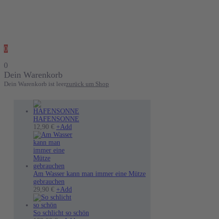
0
0
Dein Warenkorb
Dein Warenkorb ist leer
zurück um Shop
HAFENSONNE
12,90
€
+
Add
Am Wasser kann man immer eine Mütze
gebrauchen
Dieses
29,90
€
+
Add
Produkt
weist
mehrere
So schlicht so schön