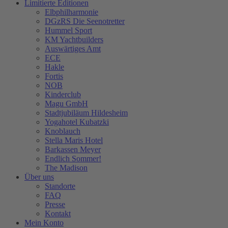
Limitierte Editionen
Elbphilharmonie
DGzRS Die Seenotretter
Hummel Sport
KM Yachtbuilders
Auswärtiges Amt
ECE
Hakle
Fortis
NOB
Kinderclub
Magu GmbH
Stadtjubiläum Hildesheim
Yogahotel Kubatzki
Knoblauch
Stella Maris Hotel
Barkassen Meyer
Endlich Sommer!
The Madison
Über uns
Standorte
FAQ
Presse
Kontakt
Mein Konto