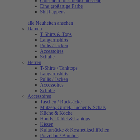
Gutschein für Unentschlossene
Eine großartige Farbe
Shit happens
alle Neuheiten ansehen
Damen
T-Shirts & Tops
Langarmshirts
Pullis / Jacken
Accessoires
Schuhe
Herren
T-Shirts / Tanktops
Langarmshirts
Pullis / Jacken
Accessoires
Schuhe
Accessoires
Taschen / Rucksäcke
Mützen, Gürtel, Tücher & Schals
Küche & Köche
Handy, Tablet & Laptops
Kissen
Kultursäcke & Kosmetikschiffchen
Porzellan / Bambus