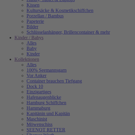
Kissen
Kultursäcke & Kosmetikschiffchen
Porzellan / Bambus
Papeterie
Bilder
Schlüsselanhänger, Brillencontainer & mehr
Kinder / Babys
Alles
Baby
Kinder
Kollektionen
Alles
100% Seemannsgarn
Vor Anker
Container brauchen Tiefgang
Dock 10
Einzigartiges
Hafenaugen­blicke
Hamburg Schiffchen
Hammaburg
Kapitänin und Kapitän
Maschinist
Möwenschiss
SEENOT RETTER