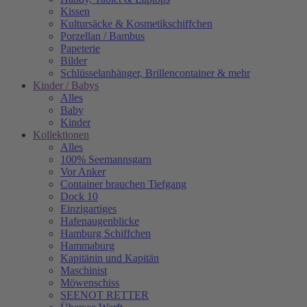
Kissen
Kultursäcke & Kosmetikschiffchen
Porzellan / Bambus
Papeterie
Bilder
Schlüsselanhänger, Brillencontainer & mehr
Kinder / Babys
Alles
Baby
Kinder
Kollektionen
Alles
100% Seemannsgarn
Vor Anker
Container brauchen Tiefgang
Dock 10
Einzigartiges
Hafenaugen­blicke
Hamburg Schiffchen
Hammaburg
Kapitänin und Kapitän
Maschinist
Möwenschiss
SEENOT RETTER