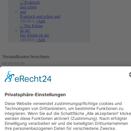
auf
auf.
der
Die
Produktseite
Optionen
gewählt
können
Praktisch und schön und
werden
auf
199,00
€
+
Add
der
Produktseite
gewählt
Der Kleine ist da!
werden
189,00
€
+
Add
Versandkosten berechnen