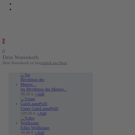
0
0
Dein Warenkorb
Dein Warenkorb ist leer
zurück um Shop
Im Rhythmus des Meeres...
Dieses
98,00
€
+
Add
Produkt
weist
mehrere
Unser GuteLaunePulli
Varianten
Dieses
109,00
€
+
Add
auf.
Produkt
Die
weist
Optionen
mehrere
Edles Wollkissen
können
Varianten
39,90
€
+
Add