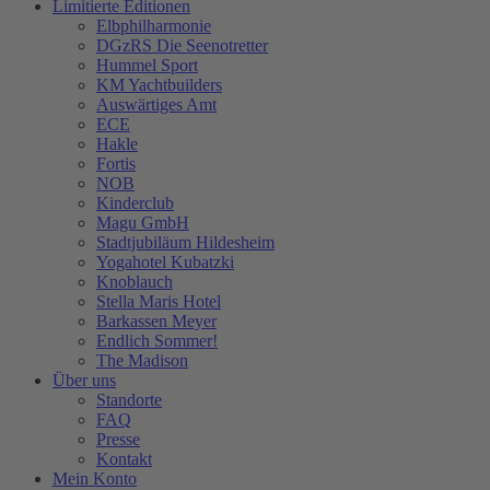
Limitierte Editionen
Elbphilharmonie
DGzRS Die Seenotretter
Hummel Sport
KM Yachtbuilders
Auswärtiges Amt
ECE
Hakle
Fortis
NOB
Kinderclub
Magu GmbH
Stadtjubiläum Hildesheim
Yogahotel Kubatzki
Knoblauch
Stella Maris Hotel
Barkassen Meyer
Endlich Sommer!
The Madison
Über uns
Standorte
FAQ
Presse
Kontakt
Mein Konto