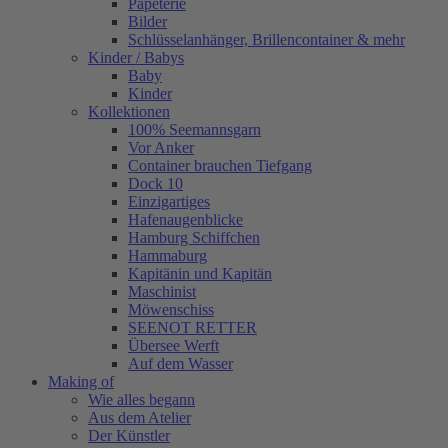
Papeterie
Bilder
Schlüsselanhänger, Brillencontainer & mehr
Kinder / Babys
Baby
Kinder
Kollektionen
100% Seemannsgarn
Vor Anker
Container brauchen Tiefgang
Dock 10
Einzigartiges
Hafenaugen­blicke
Hamburg Schiffchen
Hammaburg
Kapitänin und Kapitän
Maschinist
Möwenschiss
SEENOT RETTER
Übersee Werft
Auf dem Wasser
Making of
Wie alles begann
Aus dem Atelier
Der Künstler