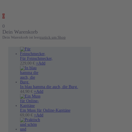
0
0
Dein Warenkorb
Dein Warenkorb ist leer
zurück um Shop
Für Feinschmecker,
Dieses
229,00
€
+
Add
Produkt
weist
mehrere
Varianten
auf.
In blau hamma die auch, die Burg.
Dieses
Die
44,90
€
+
Add
Produkt
Optionen
weist
können
mehrere
auf
Varianten
der
Ein Muss für Online-Kapitäne
auf.
Dieses
Produktseite
69,00
€
+
Add
Die
Produkt
gewählt
Optionen
weist
werden
können
mehrere