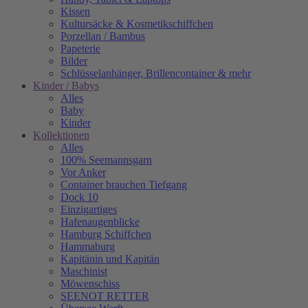
Kissen
Kultursäcke & Kosmetikschiffchen
Porzellan / Bambus
Papeterie
Bilder
Schlüsselanhänger, Brillencontainer & mehr
Kinder / Babys
Alles
Baby
Kinder
Kollektionen
Alles
100% Seemannsgarn
Vor Anker
Container brauchen Tiefgang
Dock 10
Einzigartiges
Hafenaugen­blicke
Hamburg Schiffchen
Hammaburg
Kapitänin und Kapitän
Maschinist
Möwenschiss
SEENOT RETTER