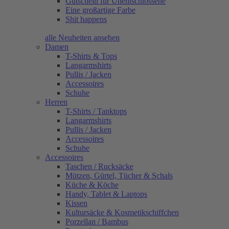
Gutschein für Unentschlossene
Eine großartige Farbe
Shit happens
alle Neuheiten ansehen
Damen
T-Shirts & Tops
Langarmshirts
Pullis / Jacken
Accessoires
Schuhe
Herren
T-Shirts / Tanktops
Langarmshirts
Pullis / Jacken
Accessoires
Schuhe
Accessoires
Taschen / Rucksäcke
Mützen, Gürtel, Tücher & Schals
Küche & Köche
Handy, Tablet & Laptops
Kissen
Kultursäcke & Kosmetikschiffchen
Porzellan / Bambus