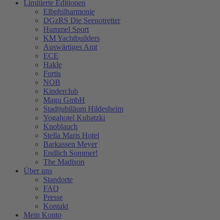
Limitierte Editionen
Elbphilharmonie
DGzRS Die Seenotretter
Hummel Sport
KM Yachtbuilders
Auswärtiges Amt
ECE
Hakle
Fortis
NOB
Kinderclub
Magu GmbH
Stadtjubiläum Hildesheim
Yogahotel Kubatzki
Knoblauch
Stella Maris Hotel
Barkassen Meyer
Endlich Sommer!
The Madison
Über uns
Standorte
FAQ
Presse
Kontakt
Mein Konto