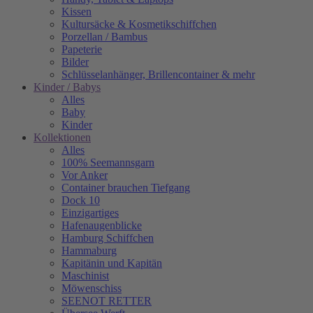
Kissen
Kultursäcke & Kosmetikschiffchen
Porzellan / Bambus
Papeterie
Bilder
Schlüsselanhänger, Brillencontainer & mehr
Kinder / Babys
Alles
Baby
Kinder
Kollektionen
Alles
100% Seemannsgarn
Vor Anker
Container brauchen Tiefgang
Dock 10
Einzigartiges
Hafenaugen­blicke
Hamburg Schiffchen
Hammaburg
Kapitänin und Kapitän
Maschinist
Möwenschiss
SEENOT RETTER