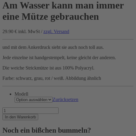
Am Wasser kann man immer
eine Mütze gebrauchen
29.90 €
inkl. MwSt /
zzgl. Versand
und mit dem Ankerdruck sieht sie auch noch toll aus.
Jede einzelne ist handgestempelt, keine gleicht der anderen.
Die weiche Strickmütze ist aus 100% Polyacryl.
Farbe: schwarz, grau, rot / weiß. Abbildung ähnlich
Modell
Zurücksetzen
Am
Wasser
In den Warenkorb
kann
man
Noch ein bißchen bummeln?
immer