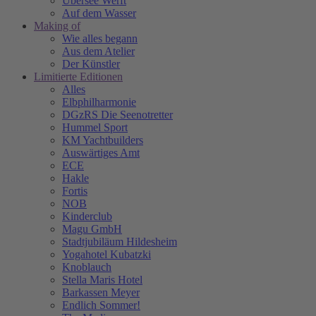
Übersee Werft
Auf dem Wasser
Making of
Wie alles begann
Aus dem Atelier
Der Künstler
Limitierte Editionen
Alles
Elbphilharmonie
DGzRS Die Seenotretter
Hummel Sport
KM Yachtbuilders
Auswärtiges Amt
ECE
Hakle
Fortis
NOB
Kinderclub
Magu GmbH
Stadtjubiläum Hildesheim
Yogahotel Kubatzki
Knoblauch
Stella Maris Hotel
Barkassen Meyer
Endlich Sommer!