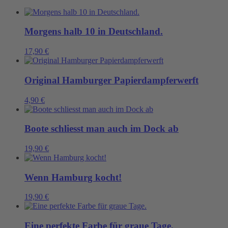
eine
Mütze
gebrauchen
Menge
Morgens halb 10 in Deutschland.
17,90
€
Original Hamburger Papierdampferwerft
4,90
€
Boote schliesst man auch im Dock ab
19,90
€
Wenn Hamburg kocht!
19,90
€
Eine perfekte Farbe für graue Tage.