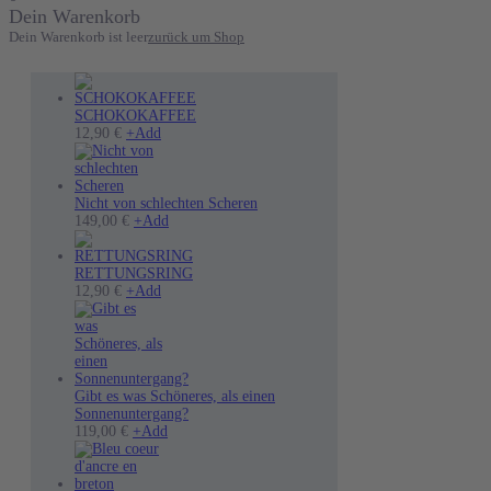
Dein Warenkorb
Dein Warenkorb ist leer
zurück um Shop
SCHOKOKAFFEE
12,90
€
+
Add
Nicht von schlechten Scheren
Dieses
149,00
€
+
Add
Produkt
weist
mehrere
RETTUNGSRING
Varianten
12,90
€
+
Add
auf.
Die
Optionen
können
auf
der
Gibt es was Schöneres, als einen
Produktseite
Sonnenuntergang?
Dieses
gewählt
119,00
€
+
Add
Produkt
werden
weist
mehrere