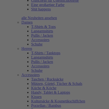
Gutschein für Unentschlossene
Eine großartige Farbe
Shit happens
alle Neuheiten ansehen
Damen
T-Shirts & Tops
Langarmshirts
Pullis / Jacken
Accessoires
Schuhe
Herren
T-Shirts / Tanktops
Langarmshirts
Pullis / Jacken
Accessoires
Schuhe
Accessoires
Taschen / Rucksäcke
Mützen, Gürtel, Tücher & Schals
Küche & Köche
Handy, Tablet & Laptops
Kissen
Kultursäcke & Kosmetikschiffchen
Porzellan / Bambus