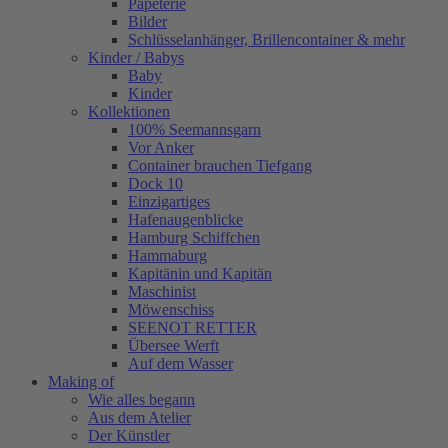
Papeterie
Bilder
Schlüsselanhänger, Brillencontainer & mehr
Kinder / Babys
Baby
Kinder
Kollektionen
100% Seemannsgarn
Vor Anker
Container brauchen Tiefgang
Dock 10
Einzigartiges
Hafenaugen­blicke
Hamburg Schiffchen
Hammaburg
Kapitänin und Kapitän
Maschinist
Möwenschiss
SEENOT RETTER
Übersee Werft
Auf dem Wasser
Making of
Wie alles begann
Aus dem Atelier
Der Künstler