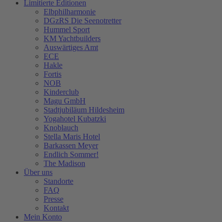
Limitierte Editionen
Elbphilharmonie
DGzRS Die Seenotretter
Hummel Sport
KM Yachtbuilders
Auswärtiges Amt
ECE
Hakle
Fortis
NOB
Kinderclub
Magu GmbH
Stadtjubiläum Hildesheim
Yogahotel Kubatzki
Knoblauch
Stella Maris Hotel
Barkassen Meyer
Endlich Sommer!
The Madison
Über uns
Standorte
FAQ
Presse
Kontakt
Mein Konto