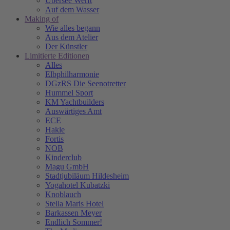
Übersee Werft
Auf dem Wasser
Making of
Wie alles begann
Aus dem Atelier
Der Künstler
Limitierte Editionen
Alles
Elbphilharmonie
DGzRS Die Seenotretter
Hummel Sport
KM Yachtbuilders
Auswärtiges Amt
ECE
Hakle
Fortis
NOB
Kinderclub
Magu GmbH
Stadtjubiläum Hildesheim
Yogahotel Kubatzki
Knoblauch
Stella Maris Hotel
Barkassen Meyer
Endlich Sommer!