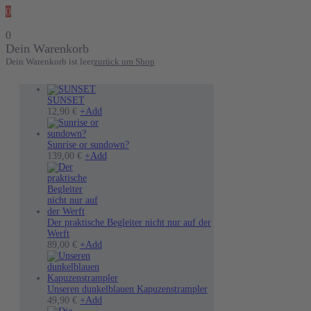
0
0
Dein Warenkorb
Dein Warenkorb ist leer
zurück um Shop
SUNSET
12,90
€
+
Add
Sunrise or sundown?
Dieses
139,00
€
+
Add
Produkt
weist
mehrere
Varianten
auf.
Die
Der praktische Begleiter nicht nur auf der
Optionen
Werft
können
89,00
€
+
Add
auf
der
Produktseite
gewählt
Unseren dunkelblauen Kapuzenstrampler
Dieses
werden
49,90
€
+
Add
Produkt