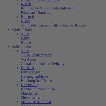
Kissen
Kultursäcke & Kosmetikschiffchen
Porzellan / Bambus
Papeterie
Bilder
Schlüsselanhänger, Brillencontainer & mehr
Kinder / Babys
Alles
Baby
Kinder
Kollektionen
Alles
100% Seemannsgarn
Vor Anker
Container brauchen Tiefgang
Dock 10
Einzigartiges
Hafenaugen­blicke
Hamburg Schiffchen
Hammaburg
Kapitänin und Kapitän
Maschinist
Möwenschiss
SEENOT RETTER