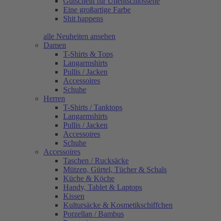
Gutschein für Unentschlossene
Eine großartige Farbe
Shit happens
alle Neuheiten ansehen
Damen
T-Shirts & Tops
Langarmshirts
Pullis / Jacken
Accessoires
Schuhe
Herren
T-Shirts / Tanktops
Langarmshirts
Pullis / Jacken
Accessoires
Schuhe
Accessoires
Taschen / Rucksäcke
Mützen, Gürtel, Tücher & Schals
Küche & Köche
Handy, Tablet & Laptops
Kissen
Kultursäcke & Kosmetikschiffchen
Porzellan / Bambus