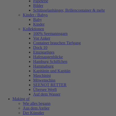
Papeterie
Bilder
Schlüsselanhänger, Brillencontainer & mehr
Kinder / Babys
Baby
Kinder
Kollektionen
100% Seemannsgarn
Vor Anker
Container brauchen Tiefgang
Dock 10
Einzigartiges
Hafenaugen­blicke
Hamburg Schiffchen
Hammaburg
Kapitänin und Kapitän
Maschinist
Möwenschiss
SEENOT RETTER
Übersee Werft
Auf dem Wasser
Making of
Wie alles begann
Aus dem Atelier
Der Künstler