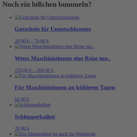
fire...
Noch ein bißchen bummeln?
Menge
Gutschein für Unentschlossene
20,00
€
–
70,00
€
Wenn Maschinistinnen eine Reise tun..
259,00
€
–
269,00
€
Für Maschinistinnen an kühleren Tagen
64,90
€
Schlepperballett
39,90
€