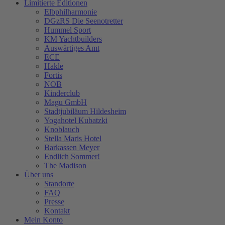
Limitierte Editionen
Elbphilharmonie
DGzRS Die Seenotretter
Hummel Sport
KM Yachtbuilders
Auswärtiges Amt
ECE
Hakle
Fortis
NOB
Kinderclub
Magu GmbH
Stadtjubiläum Hildesheim
Yogahotel Kubatzki
Knoblauch
Stella Maris Hotel
Barkassen Meyer
Endlich Sommer!
The Madison
Über uns
Standorte
FAQ
Presse
Kontakt
Mein Konto