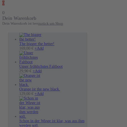
0
0
Dein Warenkorb
Dein Warenkorb ist leer
zurück um Shop
The bigger the better!
169,00
€
+
Add
Unser fröhlichstes Faltboot
Dieses
29,90
€
+
Add
Produkt
weist
mehrere
Varianten
Orange ist the new black.
auf.
Dieses
129,00
€
+
Add
Die
Produkt
Optionen
weist
können
mehrere
auf
Varianten
der
auf.
Produktseite
Die
Schon in der Wiege ist klar, was aus ihm
gewählt
Optionen
werden soll.