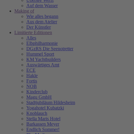
Übersee Werft
Auf dem Wasser
Making of
Wie alles begann
Aus dem Atelier
Der Künstler
Limitierte Editionen
Alles
Elbphilharmonie
DGzRS Die Seenotretter
Hummel Sport
KM Yachtbuilders
Auswärtiges Amt
ECE
Hakle
Fortis
NOB
Kinderclub
Magu GmbH
Stadtjubiläum Hildesheim
Yogahotel Kubatzki
Knoblauch
Stella Maris Hotel
Barkassen Meyer
Endlich Sommer!