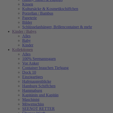
Kissen
Kultursäcke & Kosmetikschiffchen
Porzellan / Bambus
Papeterie
Bilder
Schlüsselanhänger, Brillencontainer & mehr
Kinder / Babys
Alles
Baby
Kinder
Kollektionen
Alles
100% Seemannsgarn
Vor Anker
Container brauchen Tiefgang
Dock 10
Einzigartiges
Hafenaugen­blicke
Hamburg Schiffchen
Hammaburg
Kapitänin und Kapitän
Maschinist
Möwenschiss
SEENOT RETTER