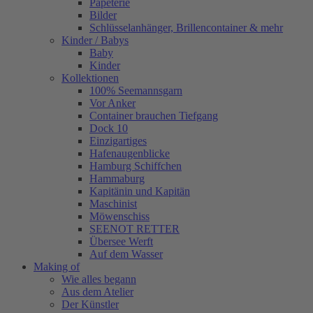
Papeterie
Bilder
Schlüsselanhänger, Brillencontainer & mehr
Kinder / Babys
Baby
Kinder
Kollektionen
100% Seemannsgarn
Vor Anker
Container brauchen Tiefgang
Dock 10
Einzigartiges
Hafenaugen­blicke
Hamburg Schiffchen
Hammaburg
Kapitänin und Kapitän
Maschinist
Möwenschiss
SEENOT RETTER
Übersee Werft
Auf dem Wasser
Making of
Wie alles begann
Aus dem Atelier
Der Künstler