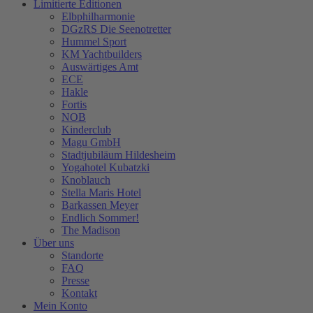
Limitierte Editionen
Elbphilharmonie
DGzRS Die Seenotretter
Hummel Sport
KM Yachtbuilders
Auswärtiges Amt
ECE
Hakle
Fortis
NOB
Kinderclub
Magu GmbH
Stadtjubiläum Hildesheim
Yogahotel Kubatzki
Knoblauch
Stella Maris Hotel
Barkassen Meyer
Endlich Sommer!
The Madison
Über uns
Standorte
FAQ
Presse
Kontakt
Mein Konto