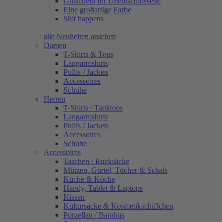
Gutschein für Unentschlossene
Eine großartige Farbe
Shit happens
alle Neuheiten ansehen
Damen
T-Shirts & Tops
Langarmshirts
Pullis / Jacken
Accessoires
Schuhe
Herren
T-Shirts / Tanktops
Langarmshirts
Pullis / Jacken
Accessoires
Schuhe
Accessoires
Taschen / Rucksäcke
Mützen, Gürtel, Tücher & Schals
Küche & Köche
Handy, Tablet & Laptops
Kissen
Kultursäcke & Kosmetikschiffchen
Porzellan / Bambus