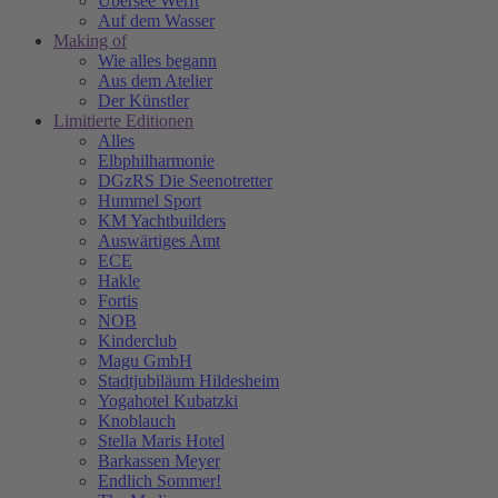
Übersee Werft
Auf dem Wasser
Making of
Wie alles begann
Aus dem Atelier
Der Künstler
Limitierte Editionen
Alles
Elbphilharmonie
DGzRS Die Seenotretter
Hummel Sport
KM Yachtbuilders
Auswärtiges Amt
ECE
Hakle
Fortis
NOB
Kinderclub
Magu GmbH
Stadtjubiläum Hildesheim
Yogahotel Kubatzki
Knoblauch
Stella Maris Hotel
Barkassen Meyer
Endlich Sommer!