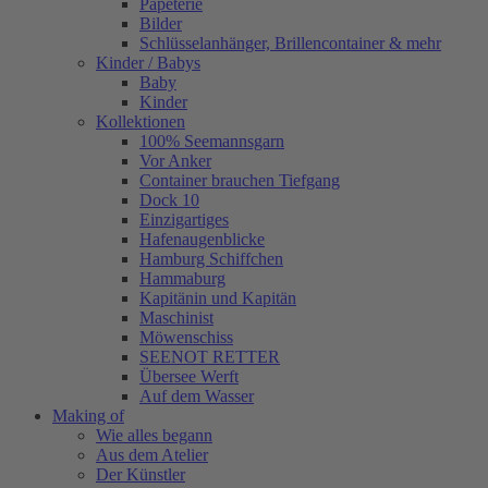
Papeterie
Bilder
Schlüsselanhänger, Brillencontainer & mehr
Kinder / Babys
Baby
Kinder
Kollektionen
100% Seemannsgarn
Vor Anker
Container brauchen Tiefgang
Dock 10
Einzigartiges
Hafenaugen­blicke
Hamburg Schiffchen
Hammaburg
Kapitänin und Kapitän
Maschinist
Möwenschiss
SEENOT RETTER
Übersee Werft
Auf dem Wasser
Making of
Wie alles begann
Aus dem Atelier
Der Künstler