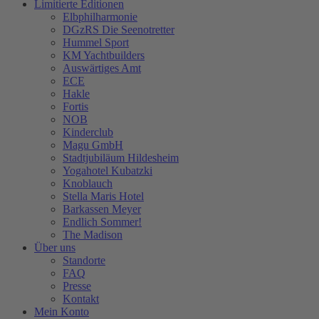
Limitierte Editionen
Elbphilharmonie
DGzRS Die Seenotretter
Hummel Sport
KM Yachtbuilders
Auswärtiges Amt
ECE
Hakle
Fortis
NOB
Kinderclub
Magu GmbH
Stadtjubiläum Hildesheim
Yogahotel Kubatzki
Knoblauch
Stella Maris Hotel
Barkassen Meyer
Endlich Sommer!
The Madison
Über uns
Standorte
FAQ
Presse
Kontakt
Mein Konto