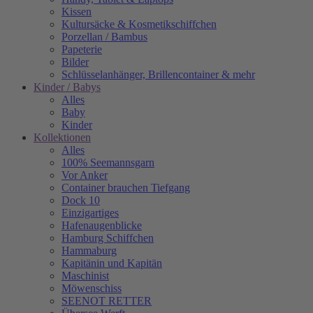
Kissen
Kultursäcke & Kosmetikschiffchen
Porzellan / Bambus
Papeterie
Bilder
Schlüsselanhänger, Brillencontainer & mehr
Kinder / Babys
Alles
Baby
Kinder
Kollektionen
Alles
100% Seemannsgarn
Vor Anker
Container brauchen Tiefgang
Dock 10
Einzigartiges
Hafenaugen­blicke
Hamburg Schiffchen
Hammaburg
Kapitänin und Kapitän
Maschinist
Möwenschiss
SEENOT RETTER