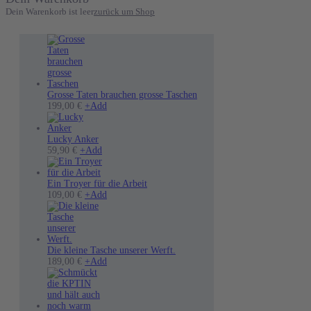
Dein Warenkorb ist leer
zurück um Shop
Grosse Taten brauchen grosse Taschen
199,00
€
+
Add
Lucky Anker
Dieses
59,90
€
+
Add
Produkt
weist
mehrere
Ein Troyer für die Arbeit
Varianten
Dieses
109,00
€
+
Add
auf.
Produkt
Die
weist
Optionen
mehrere
können
Varianten
auf
auf.
Die kleine Tasche unserer Werft.
der
Die
189,00
€
+
Add
Produktseite
Optionen
gewählt
können
werden
auf
der