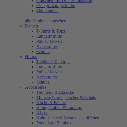
Gutschein für Unentschlossene
Eine großartige Farbe
Shit happens
alle Neuheiten ansehen
Damen
T-Shirts & Tops
Langarmshirts
Pullis / Jacken
Accessoires
Schuhe
Herren
T-Shirts / Tanktops
Langarmshirts
Pullis / Jacken
Accessoires
Schuhe
Accessoires
Taschen / Rucksäcke
Mützen, Gürtel, Tücher & Schals
Küche & Köche
Handy, Tablet & Laptops
Kissen
Kultursäcke & Kosmetikschiffchen
Porzellan / Bambus