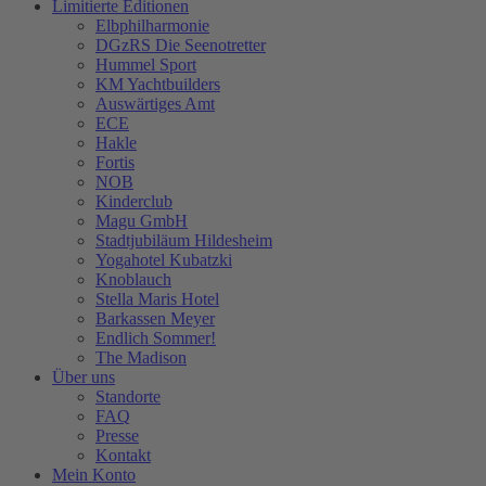
Limitierte Editionen
Elbphilharmonie
DGzRS Die Seenotretter
Hummel Sport
KM Yachtbuilders
Auswärtiges Amt
ECE
Hakle
Fortis
NOB
Kinderclub
Magu GmbH
Stadtjubiläum Hildesheim
Yogahotel Kubatzki
Knoblauch
Stella Maris Hotel
Barkassen Meyer
Endlich Sommer!
The Madison
Über uns
Standorte
FAQ
Presse
Kontakt
Mein Konto