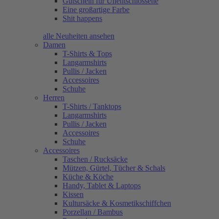
Gutschein für Unentschlossene
Eine großartige Farbe
Shit happens
alle Neuheiten ansehen
Damen
T-Shirts & Tops
Langarmshirts
Pullis / Jacken
Accessoires
Schuhe
Herren
T-Shirts / Tanktops
Langarmshirts
Pullis / Jacken
Accessoires
Schuhe
Accessoires
Taschen / Rucksäcke
Mützen, Gürtel, Tücher & Schals
Küche & Köche
Handy, Tablet & Laptops
Kissen
Kultursäcke & Kosmetikschiffchen
Porzellan / Bambus