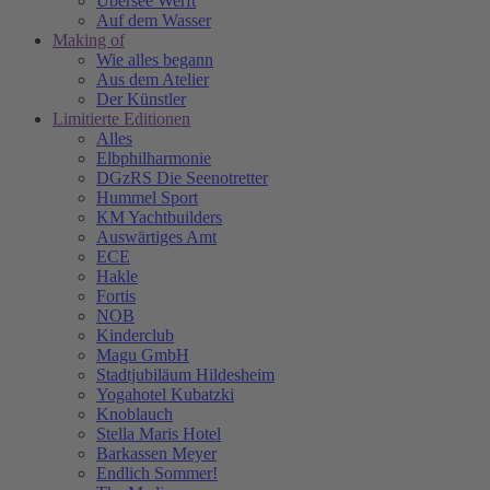
Übersee Werft
Auf dem Wasser
Making of
Wie alles begann
Aus dem Atelier
Der Künstler
Limitierte Editionen
Alles
Elbphilharmonie
DGzRS Die Seenotretter
Hummel Sport
KM Yachtbuilders
Auswärtiges Amt
ECE
Hakle
Fortis
NOB
Kinderclub
Magu GmbH
Stadtjubiläum Hildesheim
Yogahotel Kubatzki
Knoblauch
Stella Maris Hotel
Barkassen Meyer
Endlich Sommer!