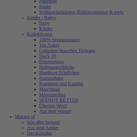
Papeterie
Bilder
Schlüsselanhänger, Brillencontainer & mehr
Kinder / Babys
Baby
Kinder
Kollektionen
100% Seemannsgarn
Vor Anker
Container brauchen Tiefgang
Dock 10
Einzigartiges
Hafenaugen­blicke
Hamburg Schiffchen
Hammaburg
Kapitänin und Kapitän
Maschinist
Möwenschiss
SEENOT RETTER
Übersee Werft
Auf dem Wasser
Making of
Wie alles begann
Aus dem Atelier
Der Künstler