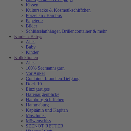
Kissen
Kultursäcke & Kosmetikschiffchen
Porzellan / Bambus
Papeterie
Bilder
Schlüsselanhänger, Brillencontainer & mehr
Kinder / Babys
Alles
Baby
Kinder
Kollektionen
Alles
100% Seemannsgarn
Vor Anker
Container brauchen Tiefgang
Dock 10
Einzigartiges
Hafenaugen­blicke
Hamburg Schiffchen
Hammaburg
Kapitänin und Kapitän
Maschinist
Möwenschiss
SEENOT RETTER