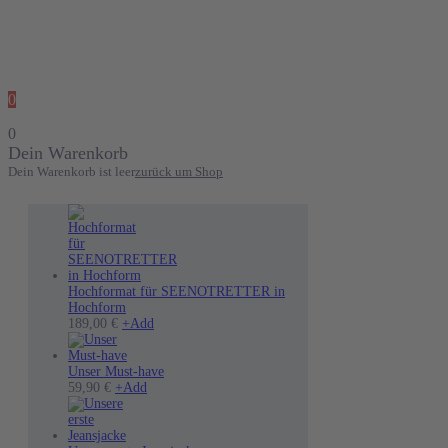
0
0
Dein Warenkorb
Dein Warenkorb ist leer
zurück um Shop
Hochformat für SEENOTRETTER in
Hochform
189,00
€
+
Add
Unser Must-have
Dieses
59,90
€
+
Add
Produkt
weist
mehrere