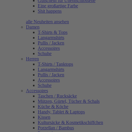
Gutschein für Unentschlossene
Eine großartige Farbe
Shit happens
alle Neuheiten ansehen
Damen
T-Shirts & Tops
Langarmshirts
Pullis / Jacken
Accessoires
Schuhe
Herren
T-Shirts / Tanktops
Langarmshirts
Pullis / Jacken
Accessoires
Schuhe
Accessoires
Taschen / Rucksäcke
Mützen, Gürtel, Tücher & Schals
Küche & Köche
Handy, Tablet & Laptops
Kissen
Kultursäcke & Kosmetikschiffchen
Porzellan / Bambus