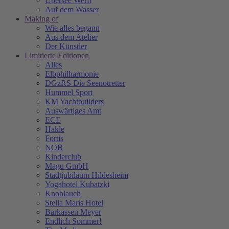
Übersee Werft
Auf dem Wasser
Making of
Wie alles begann
Aus dem Atelier
Der Künstler
Limitierte Editionen
Alles
Elbphilharmonie
DGzRS Die Seenotretter
Hummel Sport
KM Yachtbuilders
Auswärtiges Amt
ECE
Hakle
Fortis
NOB
Kinderclub
Magu GmbH
Stadtjubiläum Hildesheim
Yogahotel Kubatzki
Knoblauch
Stella Maris Hotel
Barkassen Meyer
Endlich Sommer!