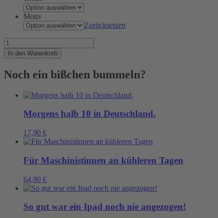
Motiv
Zurücksetzen
Forward
draft
In den Warenkorb
4
metres
Noch ein bißchen bummeln?
Menge
Morgens halb 10 in Deutschland.
17,90
€
Für Maschinistinnen an kühleren Tagen
64,90
€
So gut war ein Ipad noch nie angezogen!