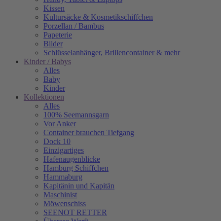
Kissen
Kultursäcke & Kosmetikschiffchen
Porzellan / Bambus
Papeterie
Bilder
Schlüsselanhänger, Brillencontainer & mehr
Kinder / Babys
Alles
Baby
Kinder
Kollektionen
Alles
100% Seemannsgarn
Vor Anker
Container brauchen Tiefgang
Dock 10
Einzigartiges
Hafenaugen­blicke
Hamburg Schiffchen
Hammaburg
Kapitänin und Kapitän
Maschinist
Möwenschiss
SEENOT RETTER