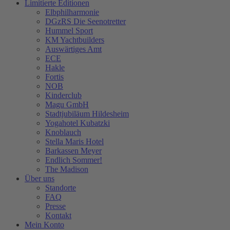
Limitierte Editionen
Elbphilharmonie
DGzRS Die Seenotretter
Hummel Sport
KM Yachtbuilders
Auswärtiges Amt
ECE
Hakle
Fortis
NOB
Kinderclub
Magu GmbH
Stadtjubiläum Hildesheim
Yogahotel Kubatzki
Knoblauch
Stella Maris Hotel
Barkassen Meyer
Endlich Sommer!
The Madison
Über uns
Standorte
FAQ
Presse
Kontakt
Mein Konto