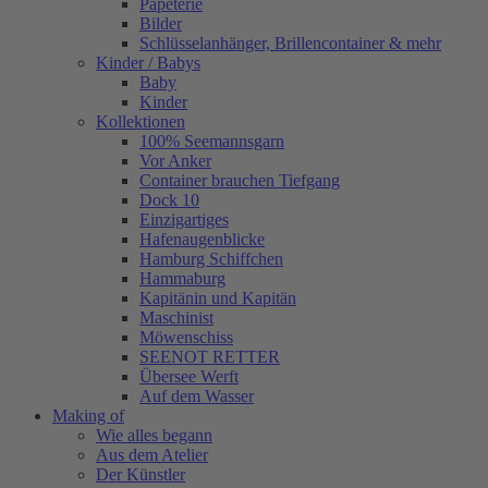
Papeterie
Bilder
Schlüsselanhänger, Brillencontainer & mehr
Kinder / Babys
Baby
Kinder
Kollektionen
100% Seemannsgarn
Vor Anker
Container brauchen Tiefgang
Dock 10
Einzigartiges
Hafenaugen­blicke
Hamburg Schiffchen
Hammaburg
Kapitänin und Kapitän
Maschinist
Möwenschiss
SEENOT RETTER
Übersee Werft
Auf dem Wasser
Making of
Wie alles begann
Aus dem Atelier
Der Künstler