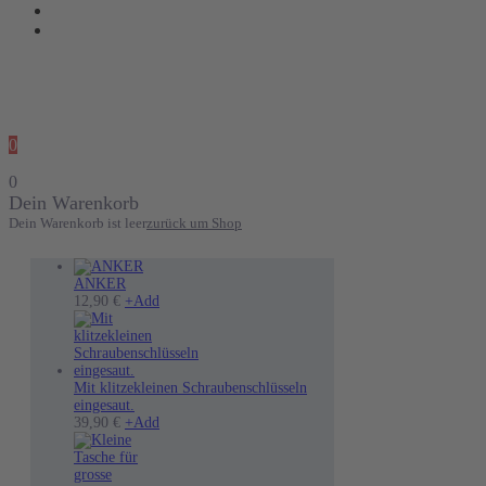
0
0
Dein Warenkorb
Dein Warenkorb ist leer
zurück um Shop
ANKER
12,90
€
+
Add
Mit klitzekleinen Schraubenschlüsseln
eingesaut.
Dieses
39,90
€
+
Add
Produkt
weist
mehrere