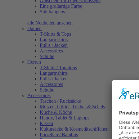
Gutschein für Unentschlossene
Eine großartige Farbe
Shit happens
alle Neuheiten ansehen
Damen
T-Shirts & Tops
Langarmshirts
Pullis / Jacken
Accessoires
Schuhe
Herren
T-Shirts / Tanktops
Langarmshirts
Pullis / Jacken
Accessoires
Schuhe
Accessoires
Taschen / Rucksäcke
Mützen, Gürtel, Tücher & Schals
Küche & Köche
Handy, Tablet & Laptops
Kissen
Kultursäcke & Kosmetikschiffchen
Porzellan / Bambus