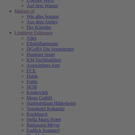
Übersee Werft
Auf dem Wasser
Making of
Wie alles begann
Aus dem Atelier
Der Künstler
Limitierte Editionen
Alles
Elbphilharmonie
DGzRS Die Seenotretter
Hummel Sport
KM Yachtbuilders
Auswärtiges Amt
ECE
Hakle
Fortis
NOB
Kinderclub
Magu GmbH
Stadtjubiläum Hildesheim
Yogahotel Kubatzki
Knoblauch
Stella Maris Hotel
Barkassen Meyer
Endlich Sommer!