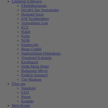
Limitierte Editionen
Elbphilharmonie
DGzRS Die Seenotretter
Hummel Sport
KM Yachtbuilders
Auswärtiges Amt
ECE
Hakle
Fortis
NOB
Kinderclub
Magu GmbH
Stadtjubiläum Hildesheim
Yogahotel Kubatzki
Knoblauch
Stella Maris Hotel
Barkassen Meyer
Endlich Sommer!
The Madison
Über uns
Standorte
FAQ
Presse
Kontakt
Mein Konto