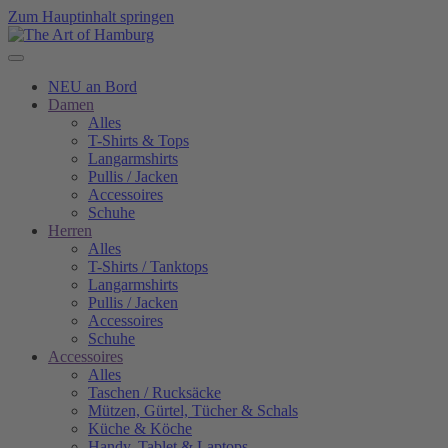
Zum Hauptinhalt springen
NEU an Bord
Damen
Alles
T-Shirts & Tops
Langarmshirts
Pullis / Jacken
Accessoires
Schuhe
Herren
Alles
T-Shirts / Tanktops
Langarmshirts
Pullis / Jacken
Accessoires
Schuhe
Accessoires
Alles
Taschen / Rucksäcke
Mützen, Gürtel, Tücher & Schals
Küche & Köche
Handy, Tablet & Laptops