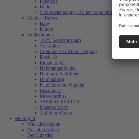
Papeterie
Bilder
Schlüsselanhänger, Brillencontainer & mehr
Kinder / Babys
Baby
Kinder
Kollektionen
100% Seemannsgarn
Vor Anker
Container brauchen Tiefgang
Dock 10
Einzigartiges
Hafenaugen­blicke
Hamburg Schiffchen
Hammaburg
Kapitänin und Kapitän
Maschinist
Möwenschiss
SEENOT RETTER
Übersee Werft
Auf dem Wasser
Making of
Wie alles begann
Aus dem Atelier
Der Künstler