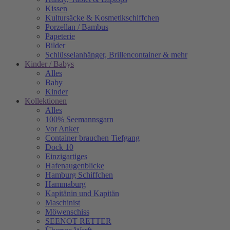
Kissen
Kultursäcke & Kosmetikschiffchen
Porzellan / Bambus
Papeterie
Bilder
Schlüsselanhänger, Brillencontainer & mehr
Kinder / Babys
Alles
Baby
Kinder
Kollektionen
Alles
100% Seemannsgarn
Vor Anker
Container brauchen Tiefgang
Dock 10
Einzigartiges
Hafenaugen­blicke
Hamburg Schiffchen
Hammaburg
Kapitänin und Kapitän
Maschinist
Möwenschiss
SEENOT RETTER