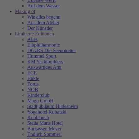
Übersee Werft
Auf dem Wasser
Making of
Wie alles begann
Aus dem Atelier
Der Künstler
Limitierte Editionen
Alles
Elbphilharmonie
DGzRS Die Seenotretter
Hummel Sport
KM Yachtbuilders
Auswärtiges Amt
ECE
Hakle
Fortis
NOB
Kinderclub
Magu GmbH
Stadtjubiläum Hildesheim
Yogahotel Kubatzki
Knoblauch
Stella Maris Hotel
Barkassen Meyer
Endlich Sommer!