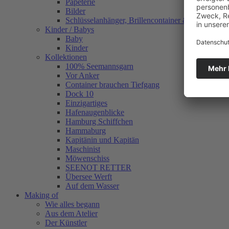
Papeterie
Bilder
Schlüsselanhänger, Brillencontainer & mehr
Kinder / Babys
Baby
Kinder
Kollektionen
100% Seemannsgarn
Vor Anker
Container brauchen Tiefgang
Dock 10
Einzigartiges
Hafenaugen­blicke
Hamburg Schiffchen
Hammaburg
Kapitänin und Kapitän
Maschinist
Möwenschiss
SEENOT RETTER
Übersee Werft
Auf dem Wasser
Making of
Wie alles begann
Aus dem Atelier
Der Künstler