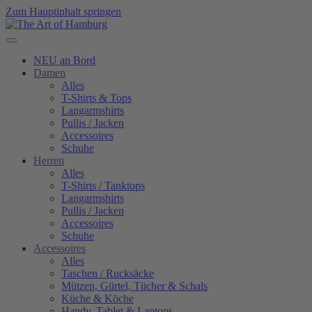
Zum Hauptinhalt springen
NEU an Bord
Damen
Alles
T-Shirts & Tops
Langarmshirts
Pullis / Jacken
Accessoires
Schuhe
Herren
Alles
T-Shirts / Tanktops
Langarmshirts
Pullis / Jacken
Accessoires
Schuhe
Accessoires
Alles
Taschen / Rucksäcke
Mützen, Gürtel, Tücher & Schals
Küche & Köche
Handy, Tablet & Laptops