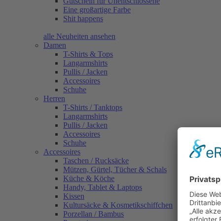
Gutschein für Unentschlossene
Eine großartige Farbe
Shit happens
alle Neuheiten ansehen
Damen
T-Shirts & Tops
Langarmshirts
Pullis / Jacken
Accessoires
Schuhe
Herren
T-Shirts / Tanktops
Langarmshirts
Pullis / Jacken
Accessoires
Schuhe
Accessoires
Taschen / Rucksäcke
Mützen, Gürtel, Tücher & Schals
Küche & Köche
Handy, Tablet & Laptops
Kissen
Kultursäcke & Kosmetikschiffchen
Porzellan / Bambus