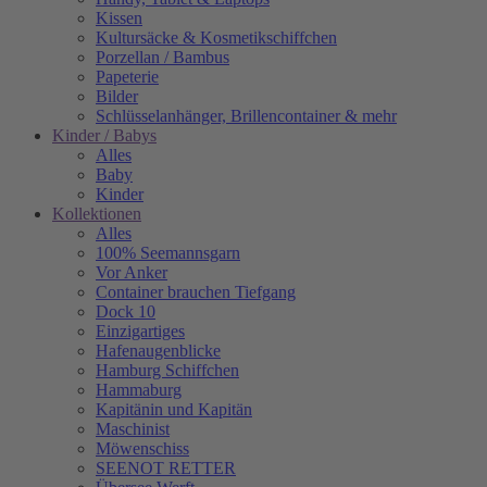
Kissen
Kultursäcke & Kosmetikschiffchen
Porzellan / Bambus
Papeterie
Bilder
Schlüsselanhänger, Brillencontainer & mehr
Kinder / Babys
Alles
Baby
Kinder
Kollektionen
Alles
100% Seemannsgarn
Vor Anker
Container brauchen Tiefgang
Dock 10
Einzigartiges
Hafenaugen­blicke
Hamburg Schiffchen
Hammaburg
Kapitänin und Kapitän
Maschinist
Möwenschiss
SEENOT RETTER