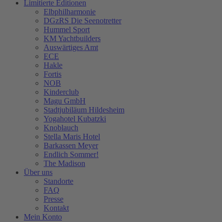
Limitierte Editionen
Elbphilharmonie
DGzRS Die Seenotretter
Hummel Sport
KM Yachtbuilders
Auswärtiges Amt
ECE
Hakle
Fortis
NOB
Kinderclub
Magu GmbH
Stadtjubiläum Hildesheim
Yogahotel Kubatzki
Knoblauch
Stella Maris Hotel
Barkassen Meyer
Endlich Sommer!
The Madison
Über uns
Standorte
FAQ
Presse
Kontakt
Mein Konto